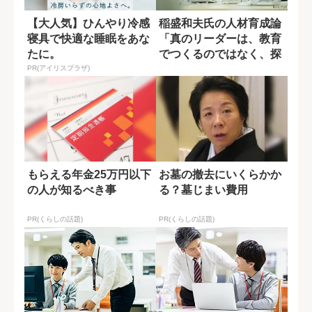
【大人気】ひんやり冷感
稲盛和夫氏の人材育成論
寝具で快適な睡眠をあな
「真のリーダーは、教育
たに。
でつくるのではなく、探
すもの」
PR(アイリスプラザ)
もらえる年金25万円以下
お墓の撤去にいくらかか
の人が知るべき事
る？墓じまい費用
PR(くらしの話題)
PR(くらしの話題)