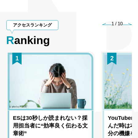
1
/
10
アクセスランキング
Ranking
1
2
ESは30秒しか読まれない？採
YouTub
用担当者に“効率良く伝わる文
んだ時は本
章術”
分の機嫌を