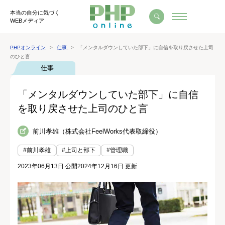
本当の自分に気づく
WEBメディア
PHPオンライン
仕事
「メンタルダウンしていた部下」に自信を取り戻させた上司
のひと言
仕事
「メンタルダウンしていた部下」に自信
を取り戻させた上司のひと言
前川孝雄（株式会社FeelWorks代表取締役）
#前川孝雄
#上司と部下
#管理職
2023年06月13日 公開
2024年12月16日 更新