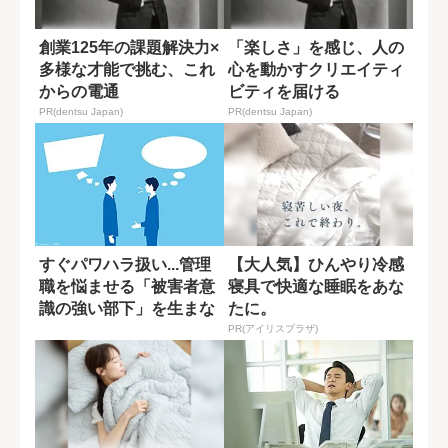
創業125年の課題解決力×
「楽しさ」を感じ、人の
多様な才能で挑む、これ
心を動かすクリエイティ
からの電通
ビティを届ける
PR(dentsu Japan)
PR(dentsu Japan)
すぐパワハラ扱い...管理
【大人気】ひんやり冷感
職を悩ませる「被害者意
寝具で快適な睡眠をあな
識の強い部下」を生まな
たに。
い方法
PR(アイリスプラザ)