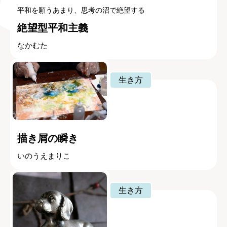
平和を願うあまり、思考の沼で絶望する
絶望型平和主義
なかむた
生き方
描き屑の瞬き
いのうえまりこ
生き方