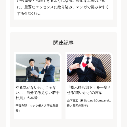
がら成長・活躍できるようになる。多忙な上司のため
に、重要なエッセンスに絞り込み、マンガで読みやすく
する仕掛けも。
関連記事
やる気がないわけじゃな
「指示待ち部下」を一変さ
い...「自分で考えない若手
せる“問いかけ”の言葉
社員」の本音
山下貴宏（R-Square&Company社
平賀充記（ツナグ働き方研究所所
長／共同創業者）
長）