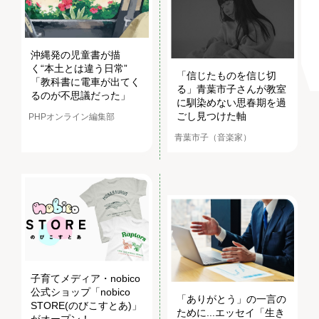
沖縄発の児童書が描
く“本土とは違う日常”
「信じたものを信じ切
「教科書に電車が出てく
る」青葉市子さんが教室
るのが不思議だった」
に馴染めない思春期を過
ごし見つけた軸
PHPオンライン編集部
青葉市子（音楽家）
子育てメディア・nobico
公式ショップ「nobico
「ありがとう」の一言の
STORE(のびこすとあ)」
ために...エッセイ「生き
がオープン！