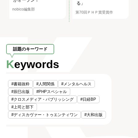
る」
nobico編集部
第70回ＰＨＰ賞受賞作
話題のキーワード
Keywords
#書籍抜粋
#人間関係
#メンタルヘルス
#辰巳出版
#PHPスペシャル
#クロスメディア・パブリッシング
#日経BP
#上司と部下
#ディスカヴァー・トゥエンティワン
#大和出版