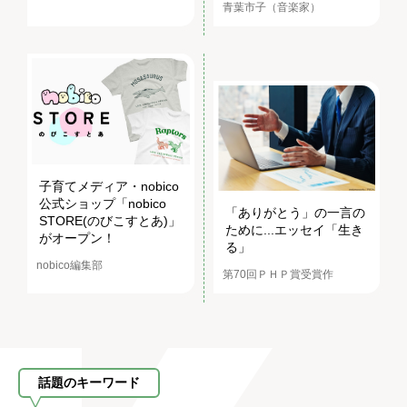
青葉市子（音楽家）
子育てメディア・nobico
公式ショップ「nobico
「ありがとう」の一言の
STORE(のびこすとあ)」
ために...エッセイ「生き
がオープン！
る」
nobico編集部
第70回ＰＨＰ賞受賞作
話題のキーワード