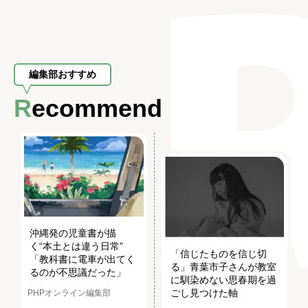
編集部おすすめ
Recommend
沖縄発の児童書が描
く“本土とは違う日常”
「信じたものを信じ切
「教科書に電車が出てく
る」青葉市子さんが教室
るのが不思議だった」
に馴染めない思春期を過
ごし見つけた軸
PHPオンライン編集部