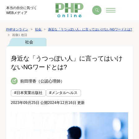
本当の自分に気づく
WEBメディア
PHPオンライン
社会
身近な「うつっぽい人」に言ってはいけないNGワードとは?
画像1 枚目
社会
身近な「うつっぽい人」に言ってはいけ
ないNGワードとは?
前田理香（公認心理師）
#日本実業出版社
#メンタルヘルス
2023年09月25日 公開
2024年12月16日 更新