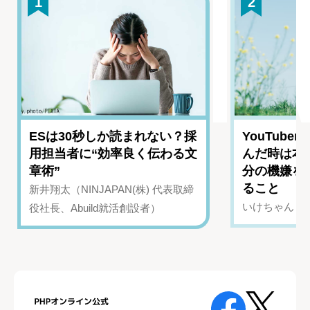
1
2
ESは30秒しか読まれない？採
YouTub
用担当者に“効率良く伝わる文
んだ時は本
章術”
分の機嫌を
ること
新井翔太（NINJAPAN(株) 代表取締
いけちゃん（Yo
役社長、Abuild就活創設者）