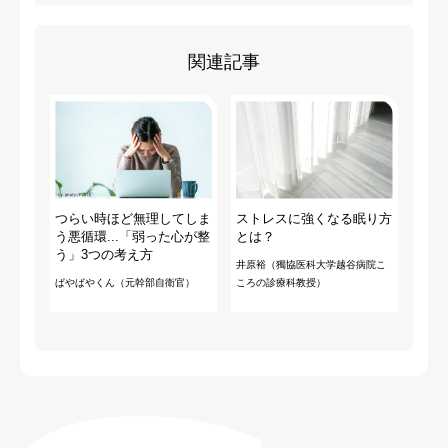
関連記事
つらい時ほど無理してしま
ストレスに強くなる眠り方
う悪循環...「弱った心が整
とは？
う」3つの考え方
井原裕（獨協医科大学越谷病院こ
ぱやぱやくん（元幹部自衛官）
ころの診療科教授）