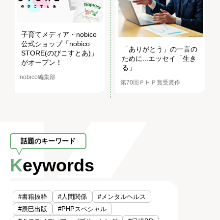
子育てメディア・nobico
公式ショップ「nobico
「ありがとう」の一言の
STORE(のびこすとあ)」
ために...エッセイ「生き
がオープン！
る」
nobico編集部
第70回ＰＨＰ賞受賞作
話題のキーワード
Keywords
#書籍抜粋
#人間関係
#メンタルヘルス
#辰巳出版
#PHPスペシャル