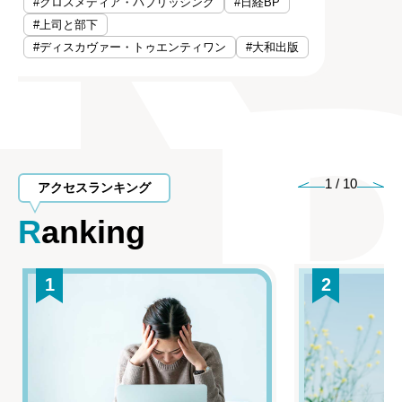
#クロスメディア・パブリッシング
#日経BP
#上司と部下
#ディスカヴァー・トゥエンティワン
#大和出版
1
/
10
アクセスランキング
Ranking
1
2