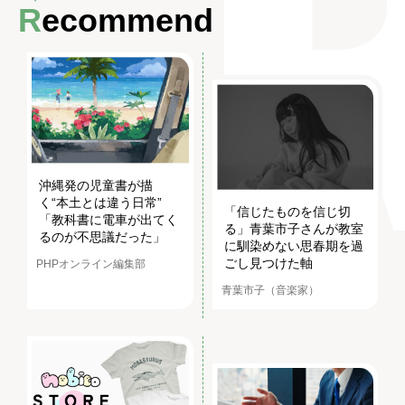
Recommend
沖縄発の児童書が描
く“本土とは違う日常”
「信じたものを信じ切
「教科書に電車が出てく
る」青葉市子さんが教室
るのが不思議だった」
に馴染めない思春期を過
ごし見つけた軸
PHPオンライン編集部
青葉市子（音楽家）