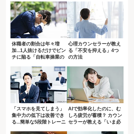
休職者の割合は年々増
心理カウンセラーが教え
加...1人抜けるだけでピン
る「不安を抑える」4つ
チに陥る「自転車操業の
の方法
日本の職場...
「スマホを見てしまう」
AIで効率化したのに、む
集中力の低下は改善でき
しろ疲労が蓄積？ カウン
る...簡単な5段階トレーニ
セラーが教える「いま必
ング
要な休み方...