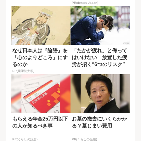
PR(dentsu Japan)
なぜ日本人は『論語』を
「たかが疲れ」と侮って
「心のよりどころ」にす
はいけない 放置した疲
るのか
労が招く“6つのリスク”
PR(國學院大學)
もらえる年金25万円以下
お墓の撤去にいくらかか
の人が知るべき事
る？墓じまい費用
PR(くらしの話題)
PR(くらしの話題)