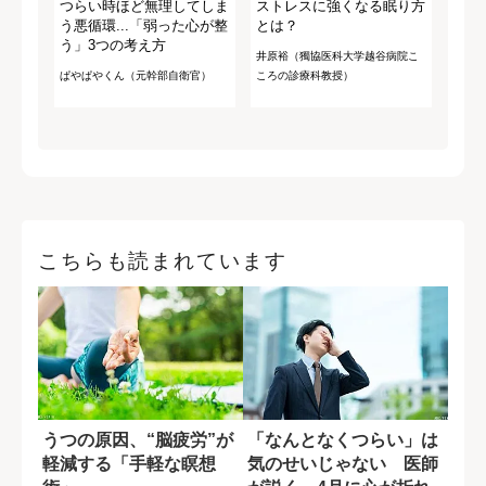
つらい時ほど無理してしま
ストレスに強くなる眠り方
う悪循環...「弱った心が整
とは？
う」3つの考え方
井原裕（獨協医科大学越谷病院こ
ぱやぱやくん（元幹部自衛官）
ころの診療科教授）
こちらも読まれています
うつの原因、“脳疲労”が
「なんとなくつらい」は
軽減する「手軽な瞑想
気のせいじゃない 医師