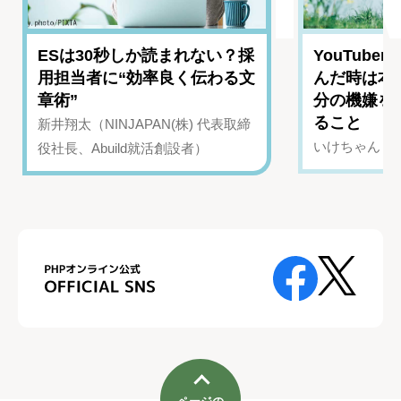
ESは30秒しか読まれない？採
YouTub
用担当者に“効率良く伝わる文
んだ時は本
章術”
分の機嫌を
ること
新井翔太（NINJAPAN(株) 代表取締
いけちゃん（Yo
役社長、Abuild就活創設者）