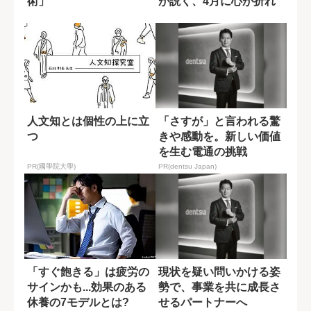
術」
が説く、4月に心が折れ
やすい理由
人文知とは個性の上に立
「さすが」と言われる驚
つ
きや感動を。新しい価値
を生む電通の挑戦
PR(國學院大學)
PR(dentsu Japan)
「すぐ飽きる」は疲労の
現状を疑い問いかける姿
サインかも...効果のある
勢で、事業を共に成長さ
休養の7モデルとは?
せるパートナーへ