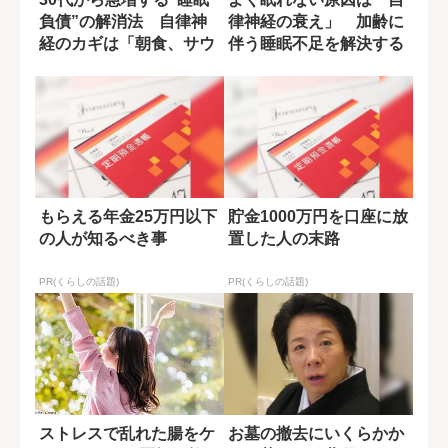
負債”の解消法 自律神
律神経の衰え」 加齢に
経のカギは「朝食、サウ
伴う睡眠不足を解決する
ナ、露天風呂...
ポイント
もらえる年金25万円以下
貯金1000万円を口座に放
の人が知るべき事
置した人の末路
PR(くらしの話題)
PR(くらしの話題)
ストレスで乱れた腸をケ
お墓の撤去にいくらかか