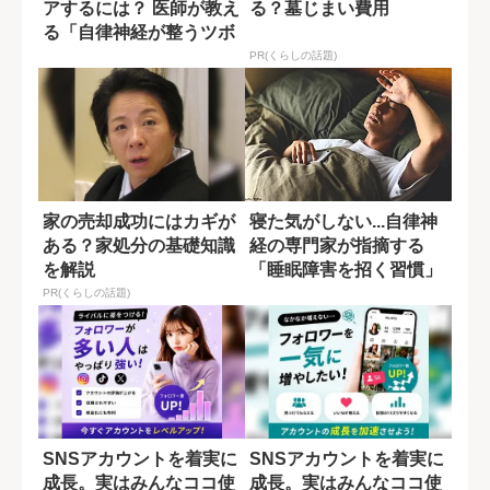
アするには？ 医師が教え
る？墓じまい費用
る「自律神経が整うツボ
押し」
PR(くらしの話題)
家の売却成功にはカギが
寝た気がしない...自律神
ある？家処分の基礎知識
経の専門家が指摘する
を解説
「睡眠障害を招く習慣」
PR(くらしの話題)
SNSアカウントを着実に
SNSアカウントを着実に
成長。実はみんなココ使
成長。実はみんなココ使