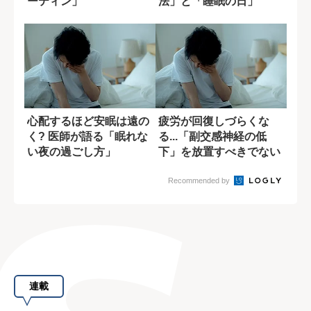
ーティン」
法」と「睡眠の日」
心配するほど安眠は遠の
疲労が回復しづらくな
く? 医師が語る「眠れな
る...「副交感神経の低
い夜の過ごし方」
下」を放置すべきでない
理由
Recommended by
連載