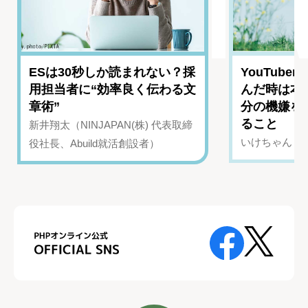
ESは30秒しか読まれない？採
YouTub
用担当者に“効率良く伝わる文
んだ時は本
章術”
分の機嫌を
ること
新井翔太（NINJAPAN(株) 代表取締
いけちゃん（Yo
役社長、Abuild就活創設者）