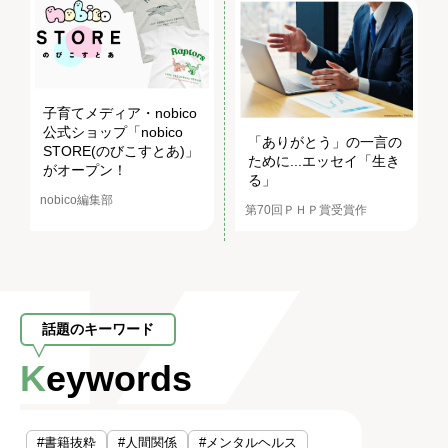
子育てメディア・nobico
公式ショップ「nobico
「ありがとう」の一言の
STORE(のびこすとあ)」
ために...エッセイ「生き
がオープン！
る」
nobico編集部
第70回ＰＨＰ賞受賞作
話題のキーワード
Keywords
#書籍抜粋
#人間関係
#メンタルヘルス