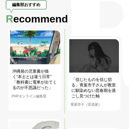
編集部おすすめ
Recommend
沖縄発の児童書が描
く“本土とは違う日常”
「信じたものを信じ切
「教科書に電車が出てく
る」青葉市子さんが教室
るのが不思議だった」
に馴染めない思春期を過
ごし見つけた軸
PHPオンライン編集部
青葉市子（音楽家）