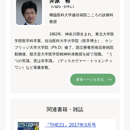
井原 裕
（いはら・ひろし）
獨協医科大学越谷病院こころの診療科
教授
1962年、神奈川県生まれ。東北大学医
学部医学科卒業。自治医科大学大学院（医学博士）、ケン
ブリッジ大学大学院（Ph.D）修了。国立療養所南花巻病院
勤務後、順天堂大学医学部精神科准教授を経て現職。『う
つの常識、実は非常識』（ディスカヴァー・トゥエンティ
ワン）など著書多数。
著者ページを見る
関連書籍・雑誌
『THE21』2017年3月号