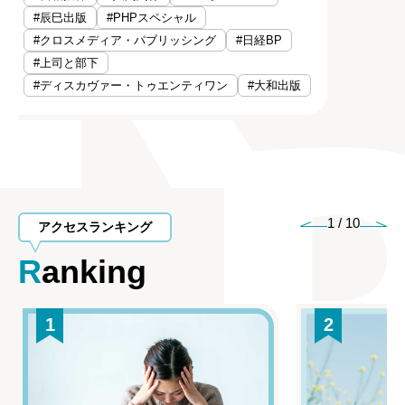
#辰巳出版
#PHPスペシャル
#クロスメディア・パブリッシング
#日経BP
#上司と部下
#ディスカヴァー・トゥエンティワン
#大和出版
1
/
10
アクセスランキング
Ranking
1
2