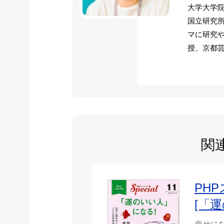
大学大学
国立研究
マに研究
授、京都
関
PHP
[「