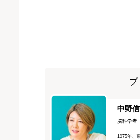
プ
中野信
脳科学者
1975年