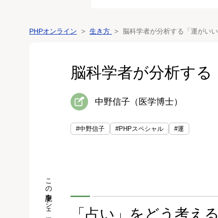
PHPオンライン
生き方
脳科学者が分析する「運がいい
脳科学者が分析する
中野信子（医学博士）
#中野信子
#PHPスペシャル
#運
この記事をシェア
「占い」をどう考える