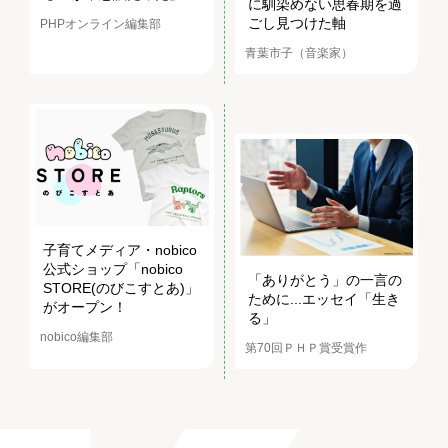
に馴染めない思春期を過
ごし見つけた軸
PHPオンライン編集部
青葉市子（音楽家）
子育てメディア・nobico
公式ショップ「nobico
「ありがとう」の一言の
STORE(のびこすとあ)」
ために...エッセイ「生き
がオープン！
る」
nobico編集部
第70回ＰＨＰ賞受賞作