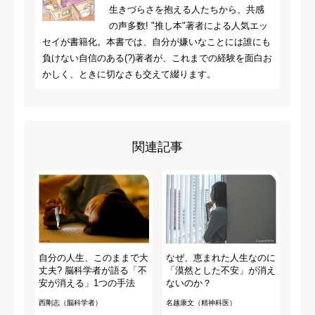
生きづらさを抱える人たちから、共感
の声多数! "推し本"著者による人気エッ
セイが書籍化。本書では、自分が嫌いなことには誰にも
負けない自信のある(?)著者が、これまでの経験を面白お
かしく、ときに切なさも交えて綴ります。
関連記事
自分の人生、このままで大
なぜ、恵まれた人生なのに
丈夫? 脳科学者が語る「不
「漠然とした不安」が消え
安が消える」1つの手法
ないのか？
西剛志（脳科学者）
名越康文（精神科医）