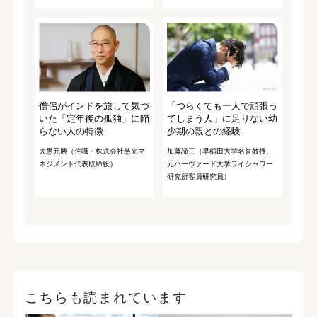
僧侶がインドを旅して気づ
「つらくても一人で頑張っ
いた「定年後の孤独」に陥
てしまう人」に足りない幼
らない人の特徴
少期の親との経験
大愚元勝（住職・株式会社慈光マ
加藤諦三（早稲田大学名誉教授、
ネジメント代表取締役）
元ハーヴァード大学ライシャワー
研究所客員研究員）
こちらも読まれています