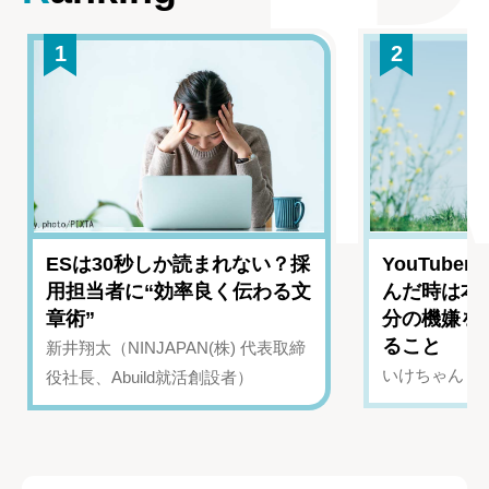
1
2
ESは30秒しか読まれない？採
YouTub
用担当者に“効率良く伝わる文
んだ時は本
章術”
分の機嫌を
ること
新井翔太（NINJAPAN(株) 代表取締
いけちゃん（Yo
役社長、Abuild就活創設者）