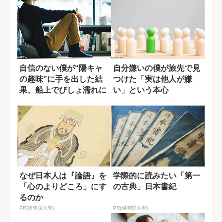
自信のない僕が“陽キャ
自分嫌いの僕が旅先で見
の趣味”に手を出した結
つけた「実は他人が嫌
果、船上でびしょ濡れに
い」という本心
なった
なぜ日本人は『論語』を
学際的に読みたい「第一
「心のよりどころ」にす
の古典」日本書紀
るのか
PR(國學院大學)
PR(國學院大學)