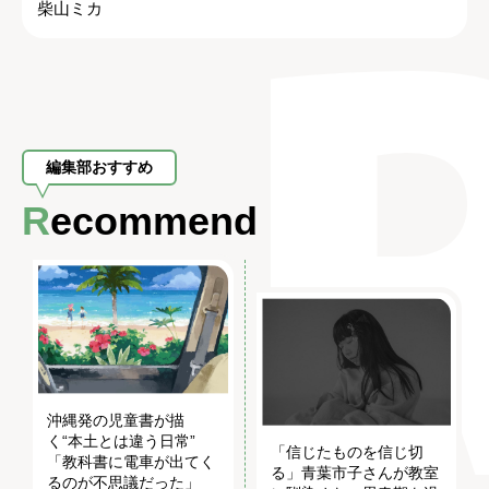
柴山ミカ
編集部おすすめ
Recommend
沖縄発の児童書が描
く“本土とは違う日常”
「信じたものを信じ切
「教科書に電車が出てく
る」青葉市子さんが教室
るのが不思議だった」