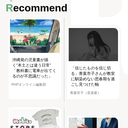
Recommend
沖縄発の児童書が描
く“本土とは違う日常”
「信じたものを信じ切
「教科書に電車が出てく
る」青葉市子さんが教室
るのが不思議だった」
に馴染めない思春期を過
ごし見つけた軸
PHPオンライン編集部
青葉市子（音楽家）