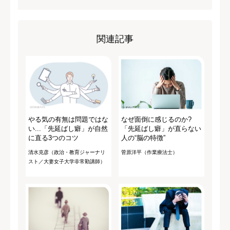
関連記事
やる気の有無は問題ではな
なぜ面倒に感じるのか?
い...「先延ばし癖」が自然
「先延ばし癖」が直らない
に直る3つのコツ
人の“脳の特徴”
清水克彦（政治・教育ジャーナリ
菅原洋平（作業療法士）
スト／大妻女子大学非常勤講師）