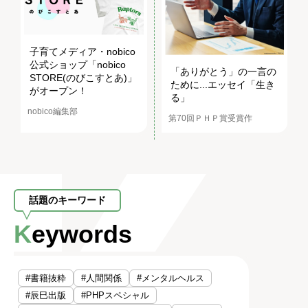
子育てメディア・nobico
公式ショップ「nobico
「ありがとう」の一言の
STORE(のびこすとあ)」
ために...エッセイ「生き
がオープン！
る」
nobico編集部
第70回ＰＨＰ賞受賞作
話題のキーワード
Keywords
#書籍抜粋
#人間関係
#メンタルヘルス
#辰巳出版
#PHPスペシャル