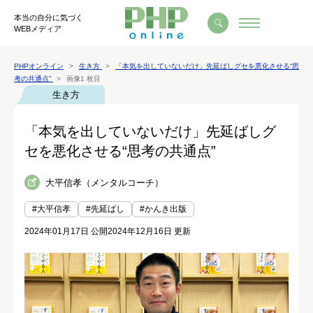
本当の自分に気づく
WEBメディア
PHPオンライン
生き方
「本気を出していないだけ」先延ばしグセを悪化させる“思
考の共通点”
画像1 枚目
生き方
「本気を出していないだけ」先延ばしグ
セを悪化させる“思考の共通点”
大平信孝（メンタルコーチ）
#大平信孝
#先延ばし
#かんき出版
2024年01月17日 公開
2024年12月16日 更新