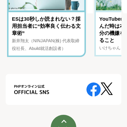
ESは30秒しか読まれない？採
YouTub
用担当者に“効率良く伝わる文
んだ時は本
章術”
分の機嫌を
ること
新井翔太（NINJAPAN(株) 代表取締
いけちゃん（Yo
役社長、Abuild就活創設者）