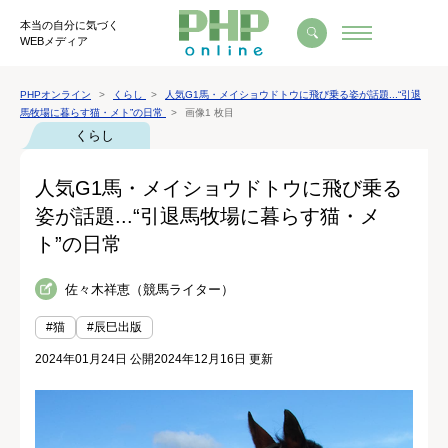
本当の自分に気づく
WEBメディア
PHPオンライン
くらし
人気G1馬・メイショウドトウに飛び乗る姿が話題...“引退
馬牧場に暮らす猫・メト”の日常
画像1 枚目
くらし
人気G1馬・メイショウドトウに飛び乗る
姿が話題...“引退馬牧場に暮らす猫・メ
ト”の日常
佐々木祥恵（競馬ライター）
#猫
#辰巳出版
2024年01月24日 公開
2024年12月16日 更新