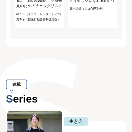
る...「猫の認知症」早期発
となぜラクになれるのか？
見のためのチェックリスト
高木佐保（ネコ心理学者）
林ユミ（イラストレーター）,小澤
真希子（獣医行動診療科認定医）
連載
Series
生き方