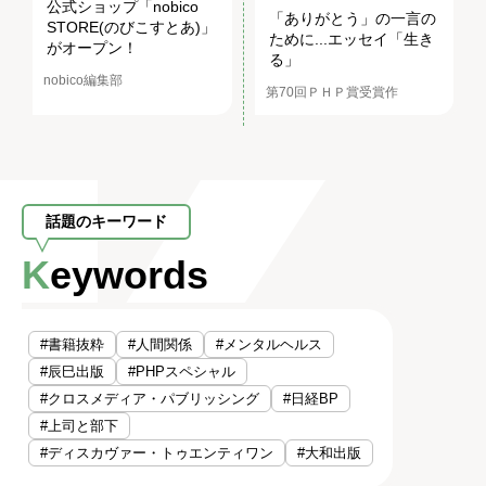
公式ショップ「nobico
「ありがとう」の一言の
STORE(のびこすとあ)」
ために...エッセイ「生き
がオープン！
る」
nobico編集部
第70回ＰＨＰ賞受賞作
話題のキーワード
Keywords
#書籍抜粋
#人間関係
#メンタルヘルス
#辰巳出版
#PHPスペシャル
#クロスメディア・パブリッシング
#日経BP
#上司と部下
#ディスカヴァー・トゥエンティワン
#大和出版