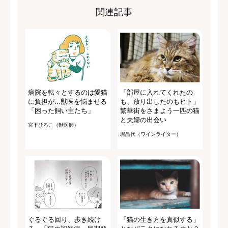
関連記事
病院を転々とするのは愛猫
「部屋に入れてくれたの
に負担が...獣医を悩ませる
も、放り出したのもヒト」
「困った飼い主たち」
繁華街をさまよう一匹の猫
と夫婦の出会い
宮下ひろこ（獣医師）
堀晶代（ワインライター）
ぐるぐる回り、歩き続け
「猫の生き方を真似する」