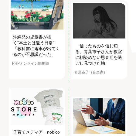
沖縄発の児童書が描
く“本土とは違う日常”
「信じたものを信じ切
「教科書に電車が出てく
る」青葉市子さんが教室
るのが不思議だった」
に馴染めない思春期を過
ごし見つけた軸
PHPオンライン編集部
青葉市子（音楽家）
子育てメディア・nobico