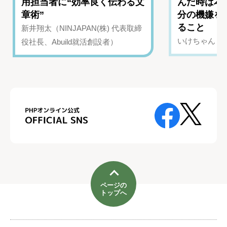
用担当者に“効率良く伝わる文
んだ時は本
章術”
分の機嫌を
ること
新井翔太（NINJAPAN(株) 代表取締
いけちゃん（Yo
役社長、Abuild就活創設者）
ページの
トップへ