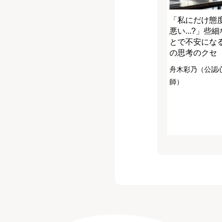
「私にだけ態
悪い...?」些
とで不安にな
の思考のクセ
舟木彩乃（公認
師）