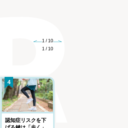
1
/
10
1
/
10
4
5
認知症リスクを下
｢体臭｣で性格がわ
げる鍵は「歩く」
かる？ 心理学者が