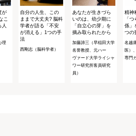
度が
自分の人生、この
あなたが生きづら
精神
細なこ
ままで大丈夫? 脳科
いのは、幼少期に
「つ
る人
学者が語る「不安
「自立心の芽」を
係」
が消える」1つの手
摘み取られたから
つの
法
心理
加藤諦三（早稲田大学
名越
西剛志（脳科学者）
名誉教授、元ハー
医）
ヴァード大学ライシャ
専門
ワー研究所客員研究
員）