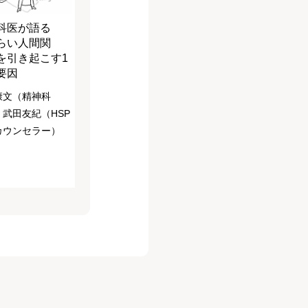
科医が語る
らい人間関
を引き起こす1
要因
康文（精神科
、武田友紀（HSP
カウンセラー）