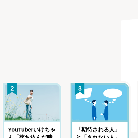
g
2
3
YouTuberいけちゃ
「期待される人」
ん「落ち込んだ時
と「されない人」