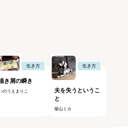
生き方
生き方
描き屑の瞬き
夫を失うというこ
いのうえまりこ
と
柴山ミカ