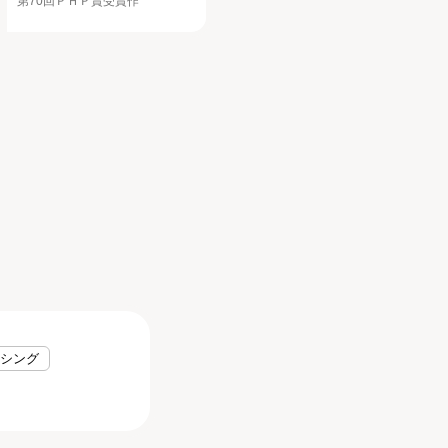
第70回ＰＨＰ賞受賞作
ッシング