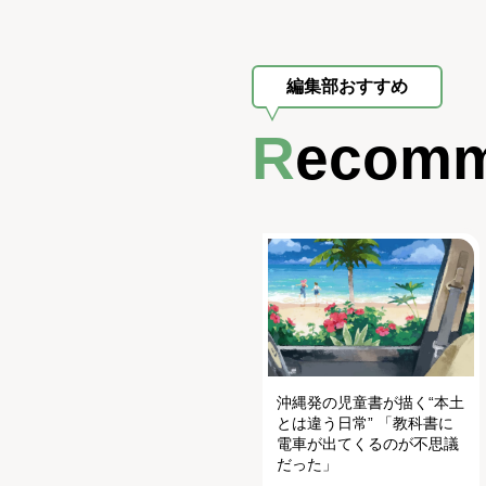
編集部おすすめ
Recom
沖縄発の児童書が描く“本土
とは違う日常” 「教科書に
電車が出てくるのが不思議
だった」