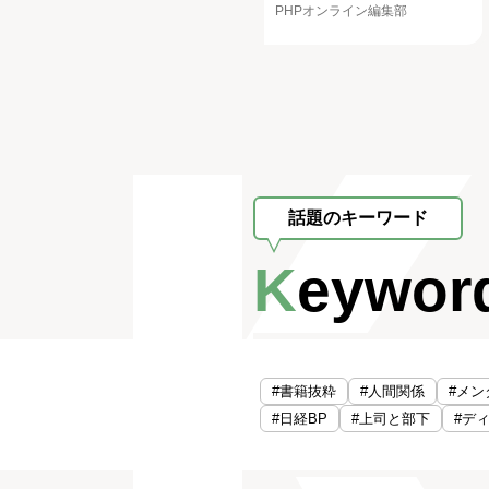
PHPオンライン編集部
話題のキーワード
Keywor
#書籍抜粋
#人間関係
#メン
#日経BP
#上司と部下
#デ