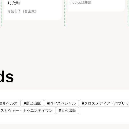
けた軸
nobico編集部
青葉市子（音楽家）
ds
タルヘルス
#辰巳出版
#PHPスペシャル
#クロスメディア・パブリ
ィスカヴァー・トゥエンティワン
#大和出版