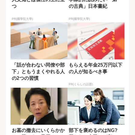
つ
の古典」日本書紀
PR(國學院大學)
PR(國學院大學)
「話が合わない同僚や部
もらえる年金25万円以下
下」ともうまくやれる人
の人が知るべき事
の2つの習慣
PR(くらしの話題)
お墓の撤去にいくらかか
部下を褒めるのはNG?