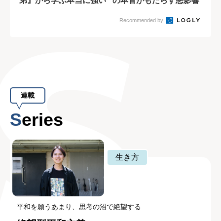
弟』から学ぶ本当に強い
の本音がもたらす悪影響
チームの作り...
とは
Recommended by
連載
Series
生き方
平和を願うあまり、思考の沼で絶望する