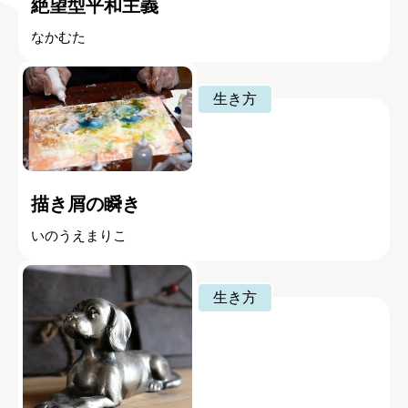
絶望型平和主義
なかむた
生き方
描き屑の瞬き
いのうえまりこ
生き方