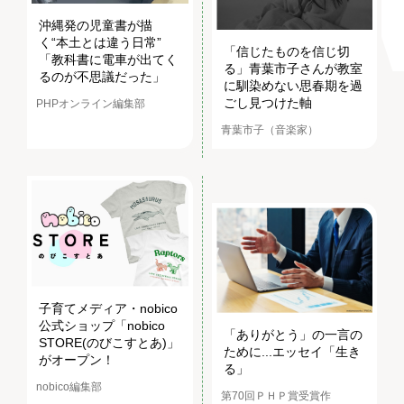
沖縄発の児童書が描
く“本土とは違う日常”
「信じたものを信じ切
「教科書に電車が出てく
る」青葉市子さんが教室
るのが不思議だった」
に馴染めない思春期を過
ごし見つけた軸
PHPオンライン編集部
青葉市子（音楽家）
子育てメディア・nobico
公式ショップ「nobico
「ありがとう」の一言の
STORE(のびこすとあ)」
ために...エッセイ「生き
がオープン！
る」
nobico編集部
第70回ＰＨＰ賞受賞作