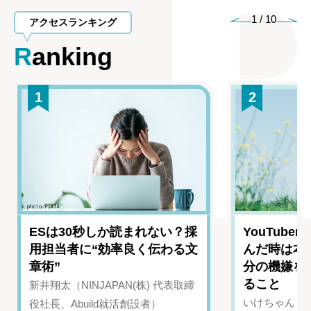
1
/
10
アクセスランキング
Ranking
1
2
ESは30秒しか読まれない？採
YouTub
用担当者に“効率良く伝わる文
んだ時は本
章術”
分の機嫌を
ること
新井翔太（NINJAPAN(株) 代表取締
いけちゃん（Yo
役社長、Abuild就活創設者）