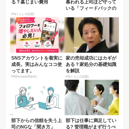
る？墓じまい費用
慕われる上司ほど守って
いる「フィードバックの
鉄則」
PR(くらしの話題)
SNSアカウントを着実に
家の売却成功にはカギが
成長。実はみんなココ使
ある？家処分の基礎知識
ってます。
を解説
PR(Dreaw合同会社)
PR(くらしの話題)
部下からの信頼を失う上
部下は仕事に満足してい
司のNGな「聞き方」
る? 管理職がまず行うべ