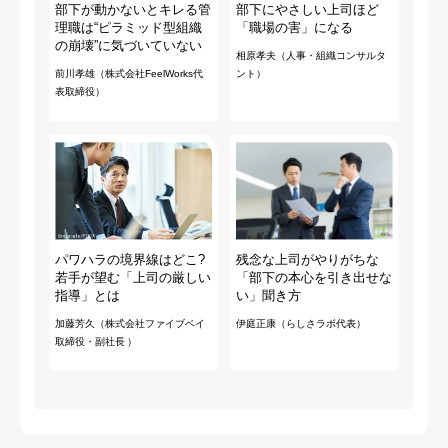
部下が動かないとキレる管
部下にやさしい上司ほど
理職は“ピラミッド型組織
「職場の害」になる
の崩壊”に気づいていない
相原孝夫（人事・組織コンサルタ
前川孝雄（株式会社FeelWorks代
ント）
表取締役）
パワハラの境界線はどこ?
残念な上司がやりがちな
若手が望む「上司の厳しい
「部下の本心を引き出せな
指導」とは
い」聞き方
加藤芳久（株式会社ファイブベイ
伊庭正康（らしさラボ代表）
取締役・副社長 ）