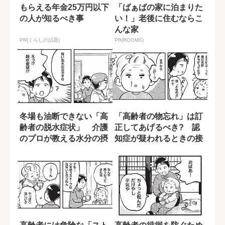
もらえる年金25万円以下
「ばぁばの家に泊まりた
の人が知るべき事
い！」老後に住むならこ
んな家
PR(くらしの話題)
PR(ROOMS)
冬場も油断できない「高
「高齢者の物忘れ」は訂
齢者の脱水症状」 介護
正してあげるべき? 認
のプロが教える水分の摂
知症が疑われるときの接
らせ方
し方