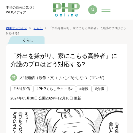
本当の自分に気づく
WEBメディア
PHPオンライン
くらし
「外出を嫌がり、家にこもる高齢者」に介護のプロはどう
対応する?
くらし
「外出を嫌がり、家にこもる高齢者」に
介護のプロはどう対応する?
大迫知信（原作・文 ）,いしづかちなつ（マンガ）
#大迫知信
#PHPくらしラク～る♪
#老後
#介護
2024年05月30日 公開
2024年12月16日 更新