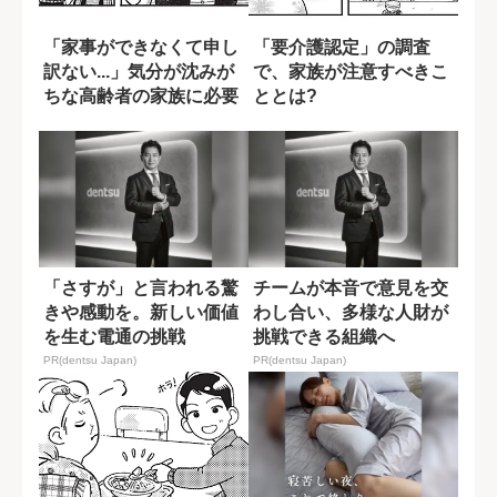
「家事ができなくて申し
「要介護認定」の調査
訳ない...」気分が沈みが
で、家族が注意すべきこ
ちな高齢者の家族に必要
ととは?
な対応
「さすが」と言われる驚
チームが本音で意見を交
きや感動を。新しい価値
わし合い、多様な人財が
を生む電通の挑戦
挑戦できる組織へ
PR(dentsu Japan)
PR(dentsu Japan)