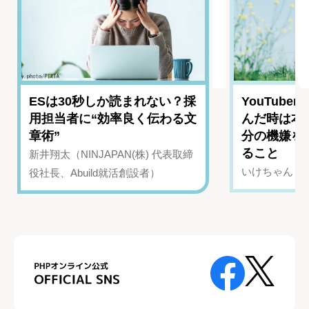
ESは30秒しか読まれない？採
YouTub
用担当者に“効率良く伝わる文
んだ時は本
章術”
分の機嫌を
ること
新井翔太（NINJAPAN(株) 代表取締
いけちゃん（Yo
役社長、Abuild就活創設者）