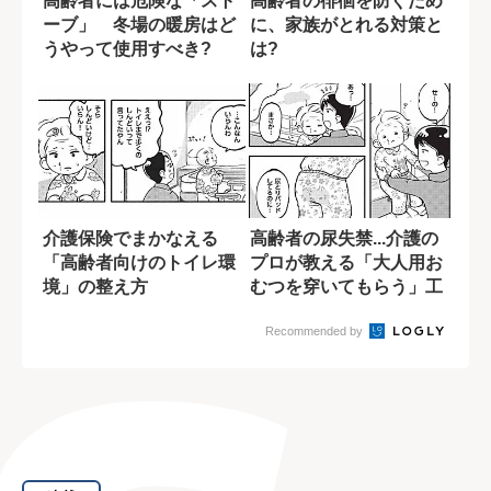
高齢者には危険な「スト
高齢者の徘徊を防ぐため
ーブ」 冬場の暖房はど
に、家族がとれる対策と
うやって使用すべき?
は?
介護保険でまかなえる
高齢者の尿失禁...介護の
「高齢者向けのトイレ環
プロが教える「大人用お
境」の整え方
むつを穿いてもらう」工
夫
Recommended by