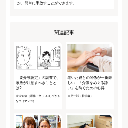
か、簡単に手放すことができます。
関連記事
「要介護認定」の調査で、
老いた親との関係が一番難
家族が注意すべきことと
しい...「介護をめぐる諍
は?
い」を防ぐための心得
大迫知信（原作・文 ）,いしづかち
岸見一郎（哲学者）
なつ（マンガ）