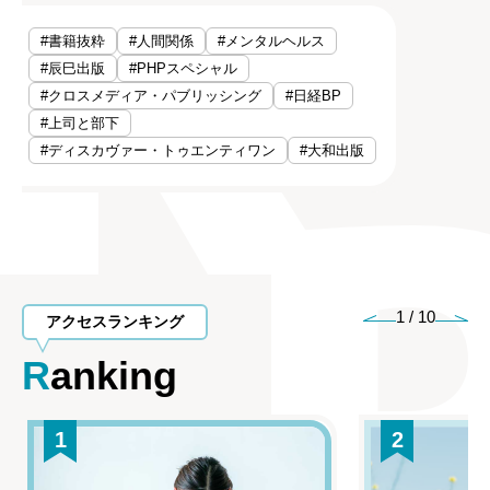
#書籍抜粋
#人間関係
#メンタルヘルス
#辰巳出版
#PHPスペシャル
#クロスメディア・パブリッシング
#日経BP
#上司と部下
#ディスカヴァー・トゥエンティワン
#大和出版
1
/
10
アクセスランキング
Ranking
1
2