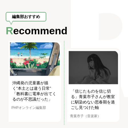
編集部おすすめ
Recommend
沖縄発の児童書が描
く“本土とは違う日常”
「信じたものを信じ切
「教科書に電車が出てく
る」青葉市子さんが教室
るのが不思議だった」
に馴染めない思春期を過
ごし見つけた軸
PHPオンライン編集部
青葉市子（音楽家）