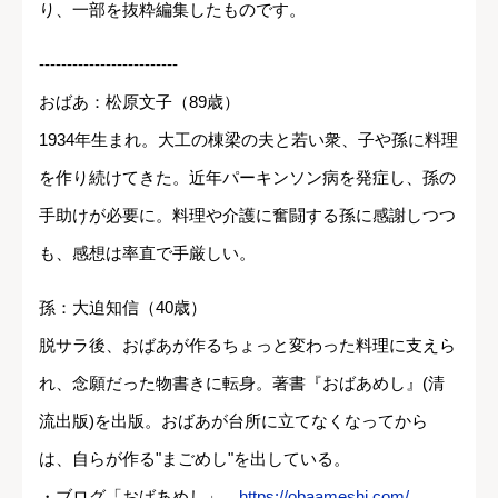
り、一部を抜粋編集したものです。
-------------------------
おばあ：松原文子（89歳）
1934年生まれ。大工の棟梁の夫と若い衆、子や孫に料理
を作り続けてきた。近年パーキンソン病を発症し、孫の
手助けが必要に。料理や介護に奮闘する孫に感謝しつつ
も、感想は率直で手厳しい。
孫：大迫知信（40歳）
脱サラ後、おばあが作るちょっと変わった料理に支えら
れ、念願だった物書きに転身。著書『おばあめし』(清
流出版)を出版。おばあが台所に立てなくなってから
は、自らが作る"まごめし"を出している。
・ブログ「おばあめし」
https://obaameshi.com/