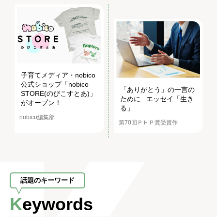
子育てメディア・nobico
公式ショップ「nobico
「ありがとう」の一言の
STORE(のびこすとあ)」
ために...エッセイ「生き
がオープン！
る」
nobico編集部
第70回ＰＨＰ賞受賞作
話題のキーワード
Keywords