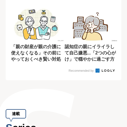
最期の別れ
「親の財産が親の介護に
認知症の親にイライラし
使えなくなる」その前に
て自己嫌悪...「2つの心が
やっておくべき賢い対処
け」で穏やかに過ごす方
法とは？
法
Recommended by
連載