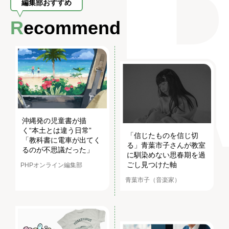
編集部おすすめ
Recommend
沖縄発の児童書が描
く“本土とは違う日常”
「信じたものを信じ切
「教科書に電車が出てく
る」青葉市子さんが教室
るのが不思議だった」
に馴染めない思春期を過
ごし見つけた軸
PHPオンライン編集部
青葉市子（音楽家）