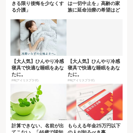
きる限り後悔を少なくす
は一切中止を」高齢の家
る介護」
族に延命治療の希望はど
う聞くべき?
【大人気】ひんやり冷感
【大人気】ひんやり冷感
寝具で快適な睡眠をあな
寝具で快適な睡眠をあな
たに。
たに。
PR(アイリスプラザ)
PR(アイリスプラザ)
計算できない、名前が出
もらえる年金25万円以下
てこない...「46歳で認知
の人が知るべき事