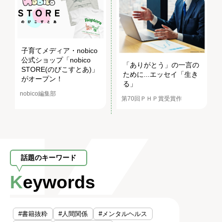
子育てメディア・nobico
公式ショップ「nobico
「ありがとう」の一言の
STORE(のびこすとあ)」
ために...エッセイ「生き
がオープン！
る」
nobico編集部
第70回ＰＨＰ賞受賞作
話題のキーワード
Keywords
#書籍抜粋
#人間関係
#メンタルヘルス