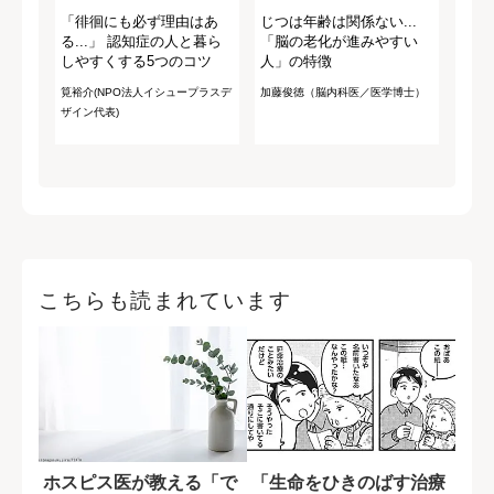
「徘徊にも必ず理由はあ
じつは年齢は関係ない...
る...」 認知症の人と暮ら
「脳の老化が進みやすい
しやすくする5つのコツ
人」の特徴
筧裕介(NPO法人イシュープラスデ
加藤俊徳（脳内科医／医学博士）
ザイン代表)
こちらも読まれています
ホスピス医が教える「で
「生命をひきのばす治療