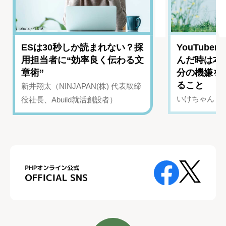
ESは30秒しか読まれない？採
YouTub
用担当者に“効率良く伝わる文
んだ時は本
章術”
分の機嫌を
ること
新井翔太（NINJAPAN(株) 代表取締
いけちゃん（Yo
役社長、Abuild就活創設者）