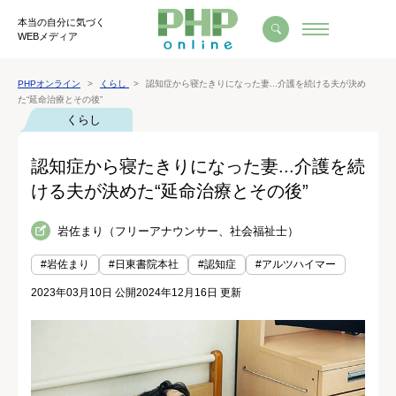
本当の自分に気づく
WEBメディア
PHPオンライン
くらし
認知症から寝たきりになった妻...介護を続ける夫が決め
た“延命治療とその後”
くらし
認知症から寝たきりになった妻...介護を続
ける夫が決めた“延命治療とその後”
岩佐まり（フリーアナウンサー、社会福祉士）
#岩佐まり
#日東書院本社
#認知症
#アルツハイマー
2023年03月10日 公開
2024年12月16日 更新