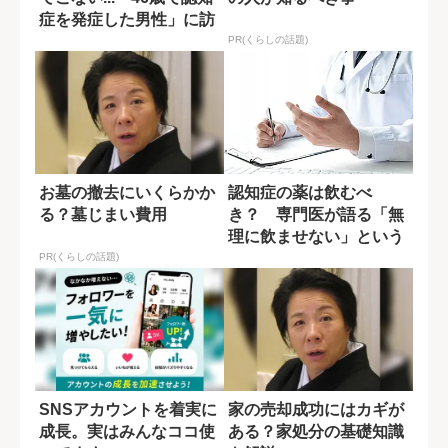
症を発症した男性」に訪
れた転機
PR(くらしの話題)
お墓の撤去にいくらかか
認知症の薬は飲むべ
る？墓じまい費用
き？ 専門医が語る「無
理に飲ませない」という
選択肢
PR(くらしの話題)
SNSアカウントを着実に
家の売却成功にはカギが
成長。実はみんなココ使
ある？家処分の基礎知識