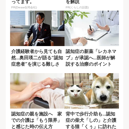
ってます。
を解説
PR(Dreaw合同会社)
PR(くらしの話題)
介護経験者から見ても自
認知症の新薬「レカネマ
然...奥田瑛二が語る“認知
ブ」が承認へ...医師が解
症患者”を演じる難しさ
説する治療のポイント
認知症の親を施設へ 家
背中で歩行介助も...認知
での介護は「もう限界」
症の柴犬「しの」と介護
と感じた時の伝え方
する猫「くぅ」に訪れた