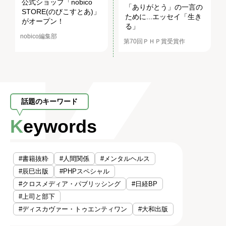
公式ショップ「nobico
「ありがとう」の一言の
STORE(のびこすとあ)」
ために...エッセイ「生き
がオープン！
る」
nobico編集部
第70回ＰＨＰ賞受賞作
話題のキーワード
Keywords
#書籍抜粋
#人間関係
#メンタルヘルス
#辰巳出版
#PHPスペシャル
#クロスメディア・パブリッシング
#日経BP
#上司と部下
#ディスカヴァー・トゥエンティワン
#大和出版