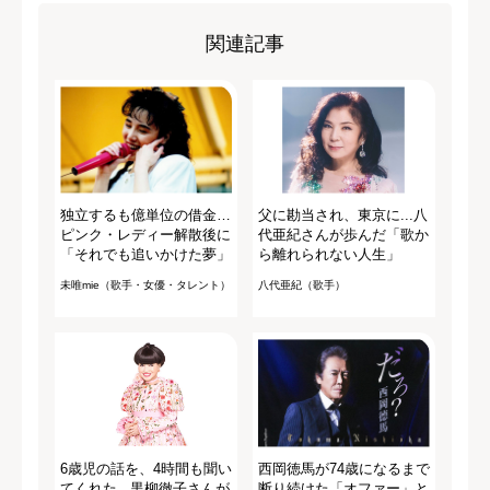
関連記事
独立するも億単位の借金…
父に勘当され、東京に...八
ピンク・レディー解散後に
代亜紀さんが歩んだ「歌か
「それでも追いかけた夢」
ら離れられない人生」
未唯mie（歌手・女優・タレント）
八代亜紀（歌手）
6歳児の話を、4時間も聞い
西岡徳馬が74歳になるまで
てくれた...黒柳徹子さんが
断り続けた「オファー」と