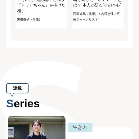
『トットちゃん』を捧げた
は？ 本人が語る”その本心”
相手
西岡徳馬（俳優）＆吉澤恵理（医
黒柳徹子（俳優）
療ジャーナリスト）
連載
Series
生き方