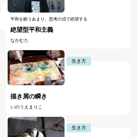
平和を願うあまり、思考の沼で絶望する
絶望型平和主義
なかむた
生き方
描き屑の瞬き
いのうえまりこ
生き方