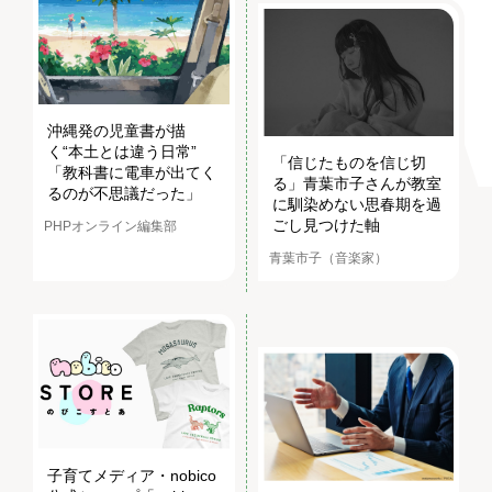
沖縄発の児童書が描
く“本土とは違う日常”
「信じたものを信じ切
「教科書に電車が出てく
る」青葉市子さんが教室
るのが不思議だった」
に馴染めない思春期を過
ごし見つけた軸
PHPオンライン編集部
青葉市子（音楽家）
子育てメディア・nobico