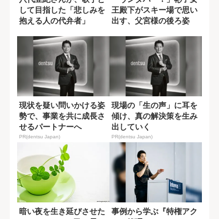
して目指した「悲しみを
王殿下がスキー場で思い
抱える人の代弁者」
出す、父宮様の後ろ姿
現状を疑い問いかける姿
現場の「生の声」に耳を
勢で、事業を共に成長さ
傾け、真の解決策を生み
せるパートナーへ
出していく
PR(dentsu Japan)
PR(dentsu Japan)
暗い夜を生き延びさせた
事例から学ぶ『特権アク