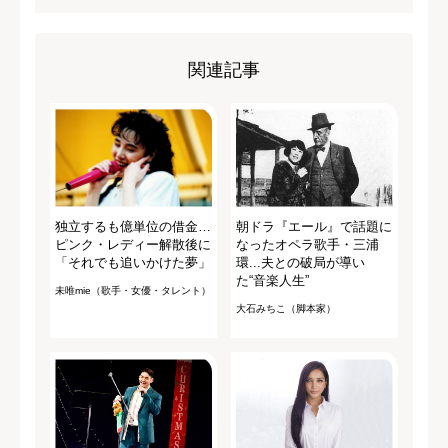
関連記事
独立するも億単位の借金…
朝ドラ『エール』で話題に
ピンク・レディー解散後に
なったオペラ歌手・三浦
「それでも追いかけた夢」
環...夫との破局が導い
た“音楽人生”
未唯mie（歌手・女優・タレント）
大石みちこ（脚本家）