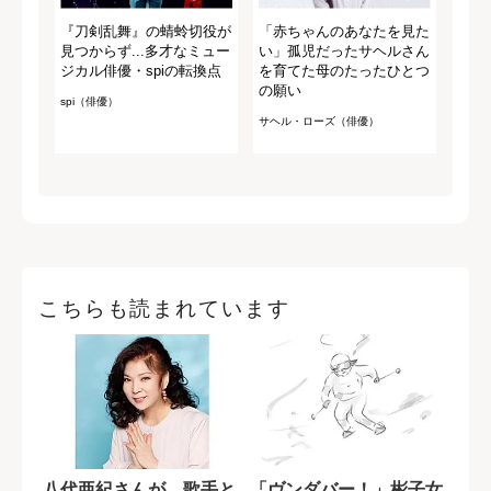
『刀剣乱舞』の蜻蛉切役が
「赤ちゃんのあなたを見た
見つからず...多才なミュー
い」孤児だったサヘルさん
ジカル俳優・spiの転換点
を育てた母のたったひとつ
の願い
spi（俳優）
サヘル・ローズ（俳優）
こちらも読まれています
八代亜紀さんが、歌手と
「ヴンダバー！」彬子女