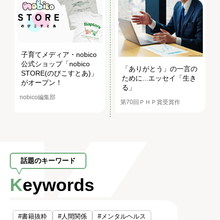
子育てメディア・nobico
公式ショップ「nobico
「ありがとう」の一言の
STORE(のびこすとあ)」
ために...エッセイ「生き
がオープン！
る」
nobico編集部
第70回ＰＨＰ賞受賞作
話題のキーワード
Keywords
#書籍抜粋
#人間関係
#メンタルヘルス