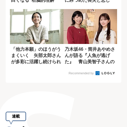
白くなる“右脳的理解”
にみつめた喪失と悲し
み、そして小さ...
「他力本願」のほうがう
乃木坂46・筒井あやめさ
まくいく 矢部太郎さん
んが語る『人魚が逃げ
が多彩に活躍し続けられ
た』 青山美智子さんの
る理由
作品の魅力とは...
Recommended by
連載