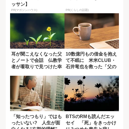
ッサン】
PR(マガジンハウス)
PR(くらしの話題)
耳が聞こえなくなった父
10数億円もの借金を抱え
とノートで会話 仏教学
て不眠に 米米CLUB・
者が看取りで見つけた幸
石井竜也を救った「父の
せ
ひと言」
「知ったつもり」ではも
BTSのRMも読んだエッ
ったいない? 人生が面
セイ 「死」をきっかけ