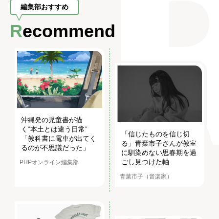
編集部おすすめ
Recommend
沖縄発の児童書が描
く“本土とは違う日常”
「信じたものを信じ切
「教科書に電車が出てく
る」青葉市子さんが教室
るのが不思議だった」
に馴染めない思春期を過
ごし見つけた軸
PHPオンライン編集部
青葉市子（音楽家）