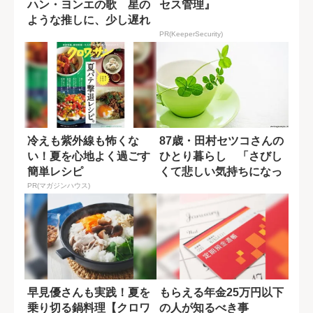
ハン・ヨンエの歌 星の
セス管理』
ような推しに、少し遅れ
てついていく
PR(KeeperSecurity)
冷えも紫外線も怖くな
87歳・田村セツコさんの
い！夏を心地よく過ごす
ひとり暮らし 「さびし
簡単レシピ
くて悲しい気持ちになっ
たら...」
PR(マガジンハウス)
早見優さんも実践！夏を
もらえる年金25万円以下
乗り切る鍋料理【クロワ
の人が知るべき事