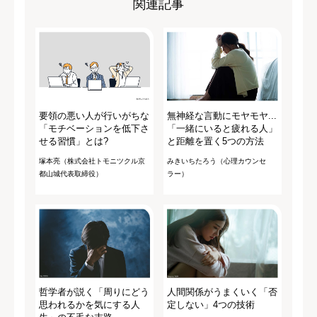
関連記事
要領の悪い人が行いがちな
無神経な言動にモヤモヤ...
「モチベーションを低下さ
「一緒にいると疲れる人」
せる習慣」とは?
と距離を置く5つの方法
塚本亮（株式会社トモニツクル京
みきいちたろう（心理カウンセ
都山城代表取締役）
ラー）
哲学者が説く「周りにどう
人間関係がうまくいく「否
思われるかを気にする人
定しない」4つの技術