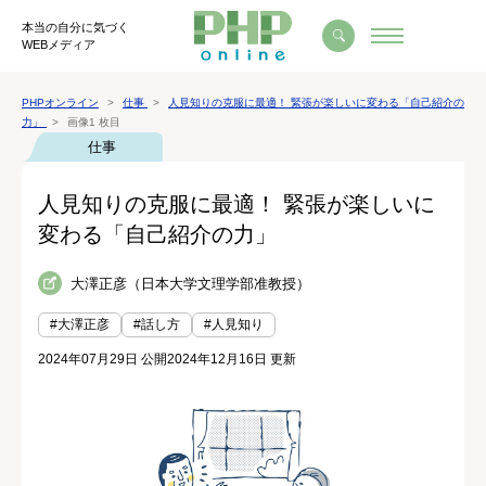
本当の自分に気づく
WEBメディア
PHPオンライン
仕事
人見知りの克服に最適！ 緊張が楽しいに変わる「自己紹介の
力」
画像1 枚目
仕事
人見知りの克服に最適！ 緊張が楽しいに
変わる「自己紹介の力」
大澤正彦（日本大学文理学部准教授）
#大澤正彦
#話し方
#人見知り
2024年07月29日 公開
2024年12月16日 更新