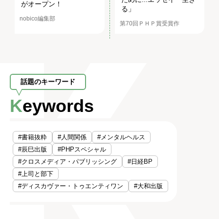
がオープン！
る」
nobico編集部
第70回ＰＨＰ賞受賞作
話題のキーワード
Keywords
#書籍抜粋
#人間関係
#メンタルヘルス
#辰巳出版
#PHPスペシャル
#クロスメディア・パブリッシング
#日経BP
#上司と部下
#ディスカヴァー・トゥエンティワン
#大和出版