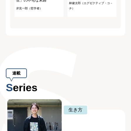
生」の不毛な末路
林健太郎（エグゼクティブ・コ－
岸見一郎（哲学者）
チ）
連載
Series
生き方