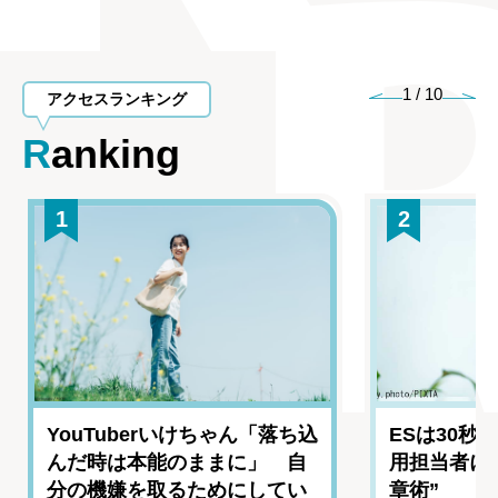
1
/
10
アクセスランキング
Ranking
1
2
YouTuberいけちゃん「落ち込
ESは30秒
んだ時は本能のままに」 自
用担当者に
分の機嫌を取るためにしてい
章術”