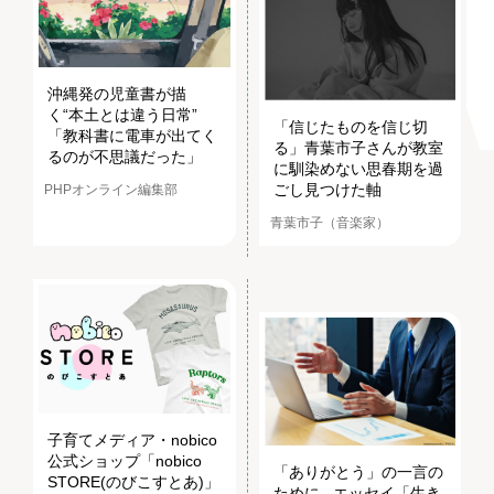
沖縄発の児童書が描
く“本土とは違う日常”
「信じたものを信じ切
「教科書に電車が出てく
る」青葉市子さんが教室
るのが不思議だった」
に馴染めない思春期を過
ごし見つけた軸
PHPオンライン編集部
青葉市子（音楽家）
子育てメディア・nobico
公式ショップ「nobico
「ありがとう」の一言の
STORE(のびこすとあ)」
ために...エッセイ「生き