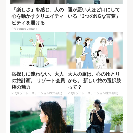
「楽しさ」を感じ、人の
運が悪い人ほど口にして
心を動かすクリエイティ
いる「3つのNGな言葉」
ビティを届ける
PR(dentsu Japan)
宿探しに迷わない、大人
大人の旅は、心のゆとり
の旅計画。 リゾート会員
から。 新しい旅の選択肢
権の魅力
って？
PR(リゾート・ステーション株式会社)
PR(リゾート・ステーション株式会社)