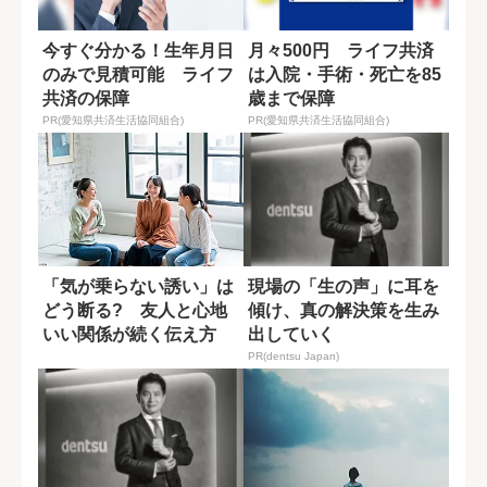
今すぐ分かる！生年月日
月々500円 ライフ共済
のみで見積可能 ライフ
は入院・手術・死亡を85
共済の保障
歳まで保障
PR(愛知県共済生活協同組合)
PR(愛知県共済生活協同組合)
「気が乗らない誘い」は
現場の「生の声」に耳を
どう断る? 友人と心地
傾け、真の解決策を生み
いい関係が続く伝え方
出していく
PR(dentsu Japan)