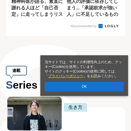
精神科医が語る、素直に
他人の評価に依存してし
謝れる人ほど「自己否
まう...「承認欲求が強い
定」に走ってしまうリス
人」に不足しているもの
ク
とは?
Recommended by
当サイトでは、サイトの利便性向上のため、クッ
キー(Cookie)を使用しています。
連載
サイトのクッキー(Cookie)の使用に関しては、
「
プライバシーポリシー
」をお読みください。
Series
OK
生き方