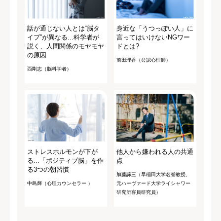
話が通じない人とは“脳タ
身近な「うつっぽい人」に
イプ”が異なる...科学者が
言ってはいけないNGワー
説く、人間関係のモヤモヤ
ドとは?
の原因
前田理香（公認心理師）
西剛志（脳科学者）
ストレスホルモンが下が
他人から嫌われる人の共通
る...「ポジティブ脳」を作
点
る3つの朝習慣
加藤諦三（早稲田大学名誉教授、
中島輝（心理カウンセラー ）
元ハーヴァード大学ライシャワー
研究所客員研究員）