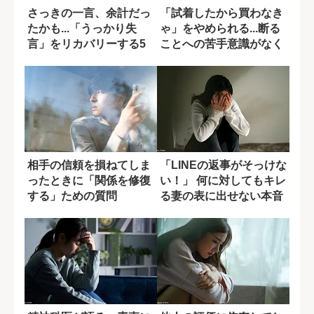
さっきの一言、余計だっ
「試着したから買わなき
たかも...「うっかり失
ゃ」をやめられる...断る
言」をリカバリーする5
ことへの苦手意識がなく
つの方法
なる習慣
相手の信頼を損ねてしま
「LINEの返事がそっけな
ったときに「関係を修復
い！」 何に対してもキレ
する」ための質問
る妻の表に出せない本音