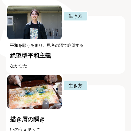
生き方
平和を願うあまり、思考の沼で絶望する
絶望型平和主義
なかむた
生き方
描き屑の瞬き
いのうえまりこ