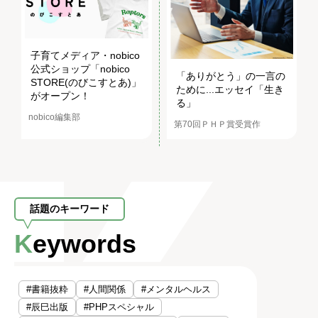
子育てメディア・nobico
公式ショップ「nobico
「ありがとう」の一言の
STORE(のびこすとあ)」
ために...エッセイ「生き
がオープン！
る」
nobico編集部
第70回ＰＨＰ賞受賞作
話題のキーワード
Keywords
#書籍抜粋
#人間関係
#メンタルヘルス
#辰巳出版
#PHPスペシャル