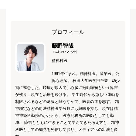
プロフィール
藤野智哉
（ふじの・ともや）
精神科医
1991年生まれ。精神科医。産業医。公
認心理師。 秋田大学医学部卒業。幼少
期に罹患した川崎病が原因で、心臓に冠動脈瘤という障害
が残り、現在も治療を続ける。 学生時代から激しい運動を
制限されるなどの葛藤と闘うなかで、医者の道を志す。 精
神鑑定などの司法精神医学分野にも興味を持ち、現在は精
神神経科勤務のかたわら、医療刑務所の医師としても勤
務。 障害とともに生きることで学んできた考え方と、精神
科医としての知見を発信しており、メディアへの出演も多