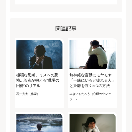
関連記事
極端な思考、ミスへの恐
無神経な言動にモヤモヤ...
怖...若者が抱える“職場の
「一緒にいると疲れる人」
困難”のリアル
と距離を置く5つの方法
石井光太（作家）
みきいちたろう（心理カウンセ
ラー）