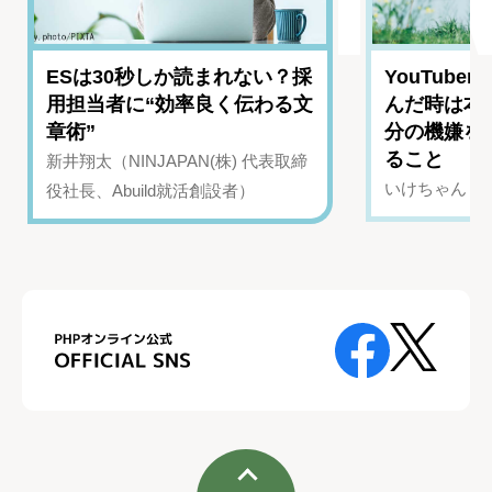
ESは30秒しか読まれない？採
YouTub
用担当者に“効率良く伝わる文
んだ時は本
章術”
分の機嫌を
ること
新井翔太（NINJAPAN(株) 代表取締
いけちゃん（Yo
役社長、Abuild就活創設者）