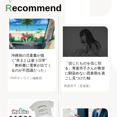
Recommend
沖縄発の児童書が描
く“本土とは違う日常”
「信じたものを信じ切
「教科書に電車が出てく
る」青葉市子さんが教室
るのが不思議だった」
に馴染めない思春期を過
ごし見つけた軸
PHPオンライン編集部
青葉市子（音楽家）