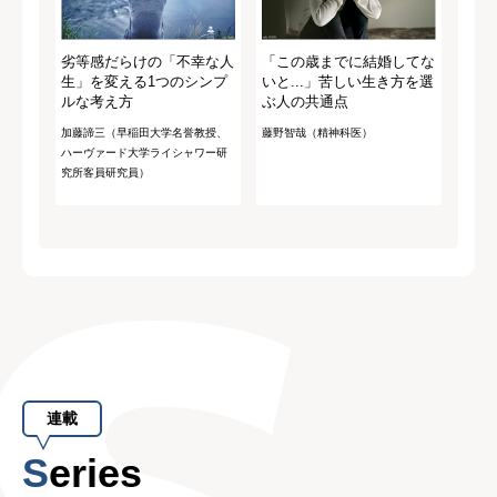
劣等感だらけの「不幸な人
「この歳までに結婚してな
生」を変える1つのシンプ
いと...」苦しい生き方を選
ルな考え方
ぶ人の共通点
加藤諦三（早稲田大学名誉教授、
藤野智哉（精神科医）
ハーヴァード大学ライシャワー研
究所客員研究員）
連載
Series