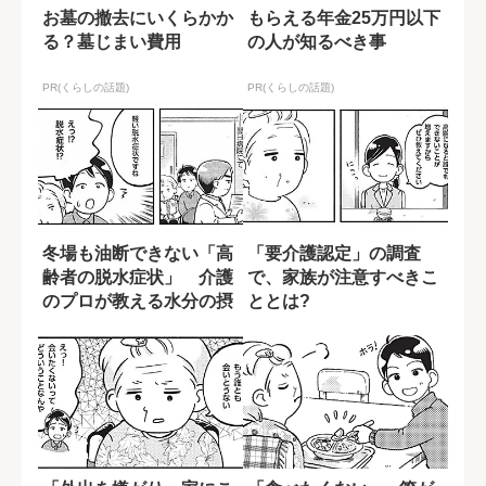
お墓の撤去にいくらかか
もらえる年金25万円以下
る？墓じまい費用
の人が知るべき事
PR(くらしの話題)
PR(くらしの話題)
冬場も油断できない「高
「要介護認定」の調査
齢者の脱水症状」 介護
で、家族が注意すべきこ
のプロが教える水分の摂
ととは?
らせ方