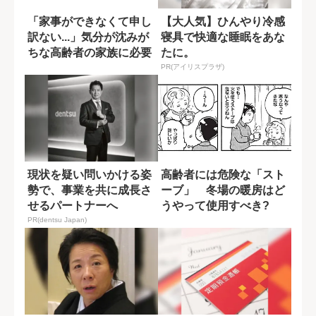
「家事ができなくて申し
【大人気】ひんやり冷感
訳ない...」気分が沈みが
寝具で快適な睡眠をあな
ちな高齢者の家族に必要
たに。
な対応
PR(アイリスプラザ)
現状を疑い問いかける姿
高齢者には危険な「スト
勢で、事業を共に成長さ
ーブ」 冬場の暖房はど
せるパートナーへ
うやって使用すべき?
PR(dentsu Japan)