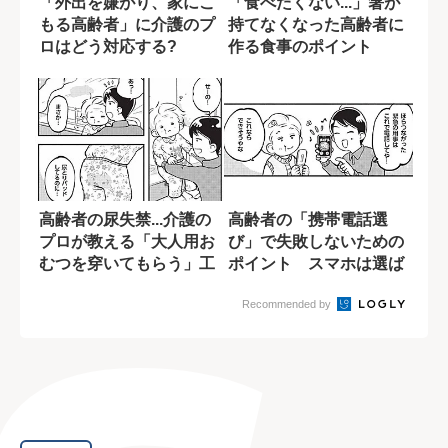
「外出を嫌がり、家にこ
「食べたくない...」箸が
もる高齢者」に介護のプ
持てなくなった高齢者に
ロはどう対応する?
作る食事のポイント
高齢者の尿失禁...介護の
高齢者の「携帯電話選
プロが教える「大人用お
び」で失敗しないための
むつを穿いてもらう」工
ポイント スマホは選ば
夫
ないのが無難?
Recommended by