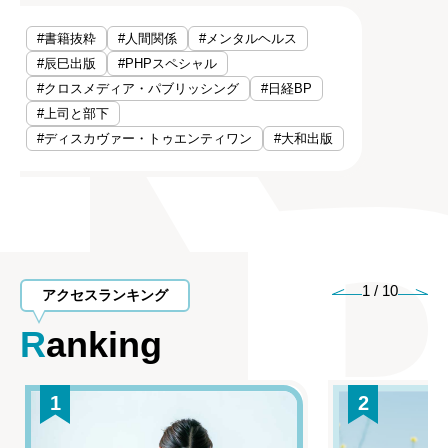
#書籍抜粋
#人間関係
#メンタルヘルス
#辰巳出版
#PHPスペシャル
#クロスメディア・パブリッシング
#日経BP
#上司と部下
#ディスカヴァー・トゥエンティワン
#大和出版
1
/
10
アクセスランキング
Ranking
1
2