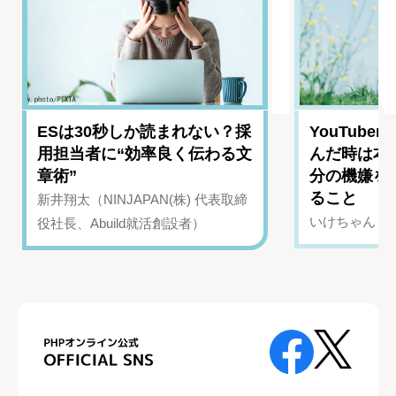
ESは30秒しか読まれない？採
YouTub
用担当者に“効率良く伝わる文
んだ時は本
章術”
分の機嫌を
ること
新井翔太（NINJAPAN(株) 代表取締
いけちゃん（Yo
役社長、Abuild就活創設者）