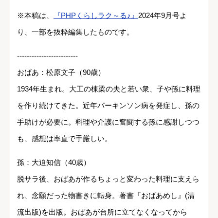
※本稿は、
『PHPくらしラク～る♪』
2024年9月号よ
り、一部を抜粋編集したものです。
-------------------------
おばあ：松原文子（90歳）
1934年生まれ。大工の棟梁の夫と若い衆、子や孫に料理
を作り続けてきた。近年パーキンソン病を発症し、孫の
手助けが必要に。料理や介護に奮闘する孫に感謝しつつ
も、感想は率直で手厳しい。
孫：大迫知信（40歳）
脱サラ後、おばあが作るちょっと変わった料理に支えら
れ、念願だった物書きに転身。著書『おばあめし』(清
流出版)を出版。おばあが台所に立てなくなってから