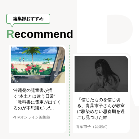
編集部おすすめ
Recommend
沖縄発の児童書が描
く“本土とは違う日常”
「信じたものを信じ切
「教科書に電車が出てく
る」青葉市子さんが教室
るのが不思議だった」
に馴染めない思春期を過
ごし見つけた軸
PHPオンライン編集部
青葉市子（音楽家）