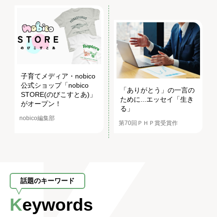
子育てメディア・nobico
公式ショップ「nobico
「ありがとう」の一言の
STORE(のびこすとあ)」
ために...エッセイ「生き
がオープン！
る」
nobico編集部
第70回ＰＨＰ賞受賞作
話題のキーワード
Keywords