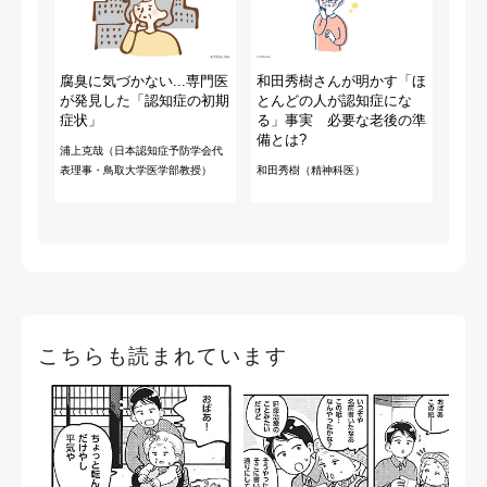
腐臭に気づかない...専門医
和田秀樹さんが明かす「ほ
が発見した「認知症の初期
とんどの人が認知症にな
症状」
る」事実 必要な老後の準
備とは?
浦上克哉（日本認知症予防学会代
表理事・鳥取大学医学部教授）
和田秀樹（精神科医）
こちらも読まれています