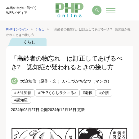
本当の自分に気づく
WEBメディア
PHPオンライン
くらし
「高齢者の物忘れ」は訂正してあげるべき? 認知症が疑
われるときの接し方
くらし
「高齢者の物忘れ」は訂正してあげるべ
き? 認知症が疑われるときの接し方
大迫知信（原作・文 ）,いしづかちなつ（マンガ）
#大迫知信
#PHPくらしラク～る♪
#老後
#介護
#認知症
2024年08月27日 公開
2024年12月16日 更新