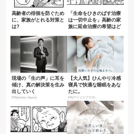
高齢者の徘徊を防ぐため
「生命をひきのばす治療
に、家族がとれる対策と
は一切中止を」高齢の家
は?
族に延命治療の希望はど
う聞くべき?
現場の「生の声」に耳を
【大人気】ひんやり冷感
傾け、真の解決策を生み
寝具で快適な睡眠をあな
出していく
たに。
PR(dentsu Japan)
PR(アイリスプラザ)