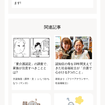
ます!
関連記事
「要介護認定」の調査で、
認知症の母を19年間支えて
家族が注意すべきことと
きた社会福祉士が「介護で
は?
心がける3つのこと」
大迫知信（原作・文 ）,いしづかち
岩佐まり（フリーアナウンサー、
なつ（マンガ）
社会福祉士）