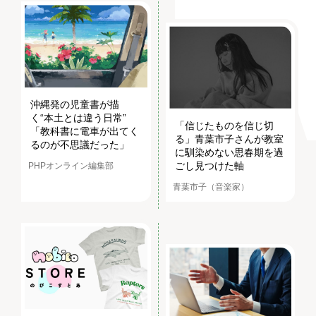
沖縄発の児童書が描
く“本土とは違う日常”
「信じたものを信じ切
「教科書に電車が出てく
る」青葉市子さんが教室
るのが不思議だった」
に馴染めない思春期を過
ごし見つけた軸
PHPオンライン編集部
青葉市子（音楽家）