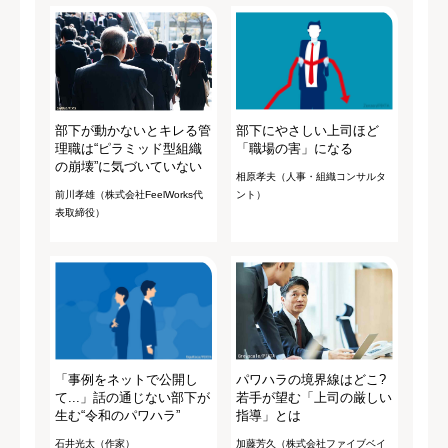
部下が動かないとキレる管
部下にやさしい上司ほど
理職は“ピラミッド型組織
「職場の害」になる
の崩壊”に気づいていない
相原孝夫（人事・組織コンサルタ
前川孝雄（株式会社FeelWorks代
ント）
表取締役）
「事例をネットで公開し
パワハラの境界線はどこ?
て...」話の通じない部下が
若手が望む「上司の厳しい
生む“令和のパワハラ”
指導」とは
石井光太（作家）
加藤芳久（株式会社ファイブベイ