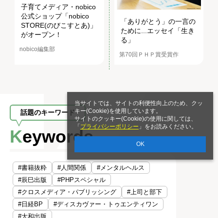
子育てメディア・nobico
公式ショップ「nobico
「ありがとう」の一言の
STORE(のびこすとあ)」
ために...エッセイ「生き
がオープン！
る」
nobico編集部
第70回ＰＨＰ賞受賞作
当サイトでは、サイトの利便性向上のため、クッ
キー(Cookie)を使用しています。
話題のキーワード
サイトのクッキー(Cookie)の使用に関しては、
「
プライバシーポリシー
」をお読みください。
Keywords
OK
#書籍抜粋
#人間関係
#メンタルヘルス
#辰巳出版
#PHPスペシャル
#クロスメディア・パブリッシング
#上司と部下
#日経BP
#ディスカヴァー・トゥエンティワン
#大和出版