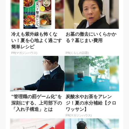
冷えも紫外線も怖くな
お墓の撤去にいくらかか
い！夏を心地よく過ごす
る？墓じまい費用
簡単レシピ
PR(マガジンハウス)
PR(くらしの話題)
“管理職の罰ゲーム化”を
炭酸水やお茶をアレン
深刻にする、上司部下の
ジ！夏の水分補給【クロ
「入れ子構造」とは
ワッサン】
PR(マガジンハウス)