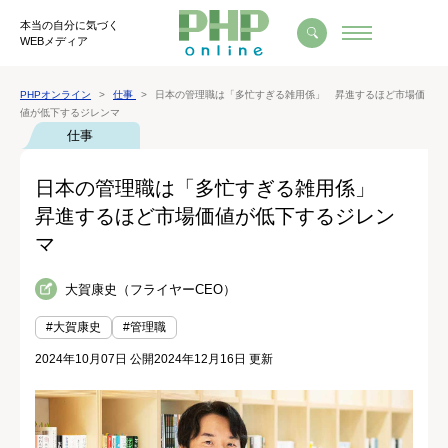
本当の自分に気づく
WEBメディア
PHPオンライン
仕事
日本の管理職は「多忙すぎる雑用係」 昇進するほど市場価
値が低下するジレンマ
仕事
日本の管理職は「多忙すぎる雑用係」
昇進するほど市場価値が低下するジレン
マ
大賀康史（フライヤーCEO）
#大賀康史
#管理職
2024年10月07日 公開
2024年12月16日 更新