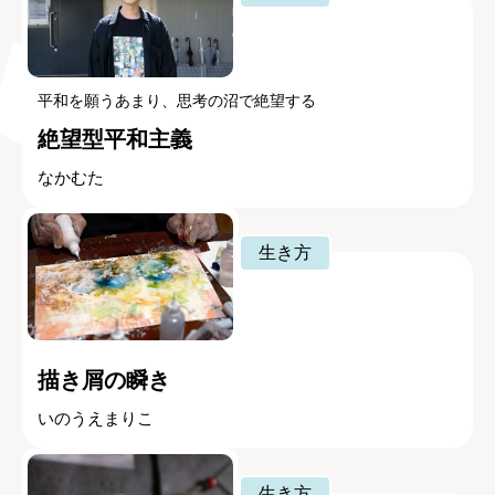
平和を願うあまり、思考の沼で絶望する
絶望型平和主義
なかむた
生き方
描き屑の瞬き
いのうえまりこ
生き方