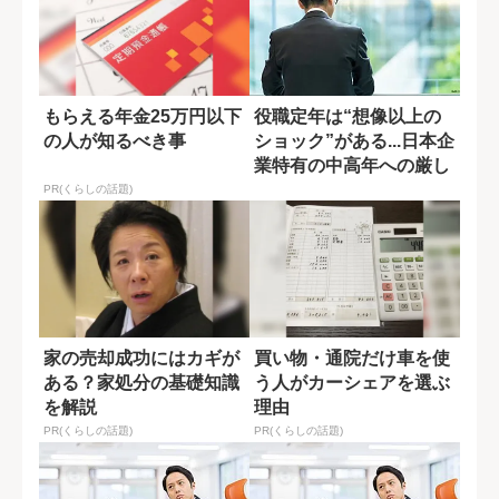
もらえる年金25万円以下
役職定年は“想像以上の
の人が知るべき事
ショック”がある...日本企
業特有の中高年への厳し
さ
PR(くらしの話題)
家の売却成功にはカギが
買い物・通院だけ車を使
ある？家処分の基礎知識
う人がカーシェアを選ぶ
を解説
理由
PR(くらしの話題)
PR(くらしの話題)