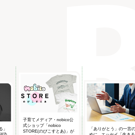
子育てメディア・nobico公
式ショップ「nobico
る」
「ありがとう」の一言
STORE(のびこすとあ)」が
馴染
めに...エッセイ「生き