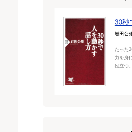
30
岩田公
たった
力を身
役立つ