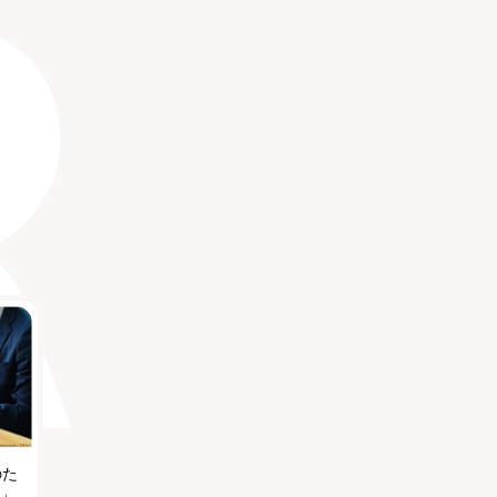
のた
る」