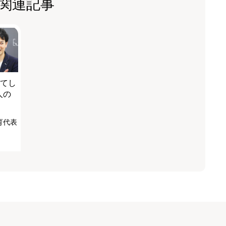
関連記事
れてし
人の
育代表