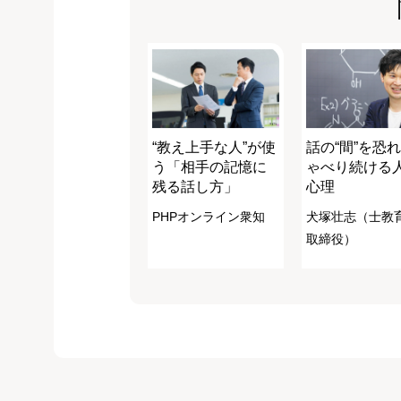
“教え上手な人”が使
話の“間”を恐
う「相手の記憶に
ゃべり続ける
残る話し方」
心理
PHPオンライン衆知
犬塚壮志（士教
取締役）