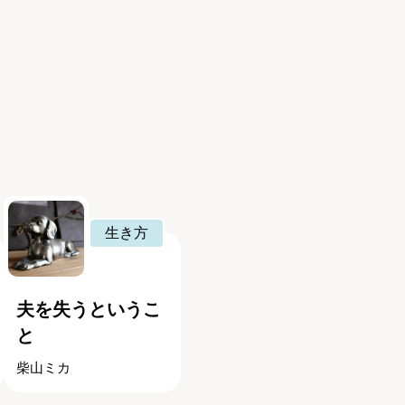
生き方
夫を失うというこ
と
柴山ミカ