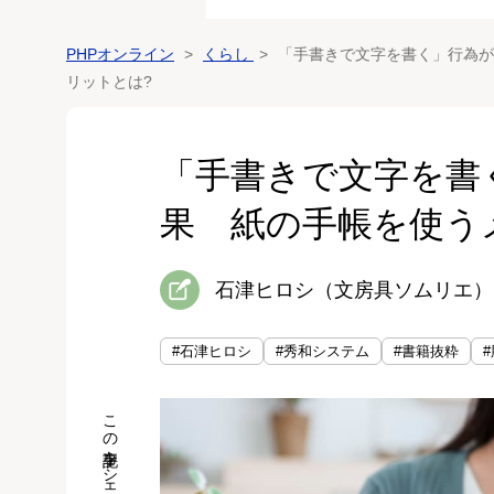
PHPオンライン
くらし
「手書きで文字を書く」行為が
リットとは?
「手書きで文字を書
果 紙の手帳を使う
石津ヒロシ（文房具ソムリエ）
#石津ヒロシ
#秀和システム
#書籍抜粋
#
この記事をシェア