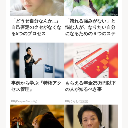
「どうせ自分なんか...」
「誇れる強みがない」と
自己否定のクセがなくな
悩む人が、なりたい自分
る5つのプロセス
になるための９つのステ
ップ
事例から学ぶ『特権アク
もらえる年金25万円以下
セス管理』
の人が知るべき事
PR(KeeperSecurity)
PR(くらしの話題)