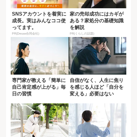
SNSアカウントを着実に
家の売却成功にはカギが
成長。実はみんなココ使
ある？家処分の基礎知識
ってます。
を解説
PR(Dreaw合同会社)
PR(くらしの話題)
専門家が教える「簡単に
自信がなく、人生に焦り
自己肯定感が上がる」毎
を感じる人ほど「自分を
日の習慣
変える」必要はない