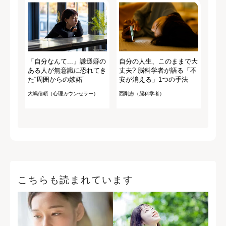
「自分なんて...」謙遜癖の
自分の人生、このままで大
ある人が無意識に恐れてき
丈夫? 脳科学者が語る「不
た“周囲からの嫉妬”
安が消える」1つの手法
大嶋信頼（心理カウンセラー）
西剛志（脳科学者）
こちらも読まれています