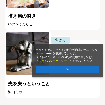
描き屑の瞬き
いのうえまりこ
生き方
当サイトでは、サイトの利便性向上のため、クッ
キー(Cookie)を使用しています。
サイトのクッキー(Cookie)の使用に関しては、
「
プライバシーポリシー
」をお読みください。
OK
夫を失うということ
柴山ミカ