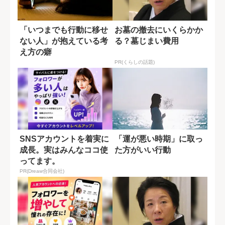
「いつまでも行動に移せ
お墓の撤去にいくらかか
ない人」が抱えている考
る？墓じまい費用
え方の癖
PR(くらしの話題)
SNSアカウントを着実に
「運が悪い時期」に取っ
成長。実はみんなココ使
た方がいい行動
ってます。
PR(Dreaw合同会社)