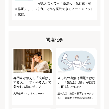
が見えなくても「仮決め・仮行動・軌
道修正」していく力。それを実践できるノートメソッド
も伝授。
関連記事
専門家が教える「先延ばし
やる気の有無は問題ではな
する人」「すぐやる人」で
い...「先延ばし癖」が自然
分かれる脳の使い方
に直る3つのコツ
大平信孝（メンタルコーチ）
清水克彦（政治・教育ジャーナリ
スト／大妻女子大学非常勤講師）