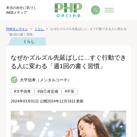
本当の自分に気づく
WEBメディア
PHPオンライン
くらし
なぜかズルズル先延ばしに...すぐ行動できる人に変わる
「週1回の書く習慣」
くらし
なぜかズルズル先延ばしに...すぐ行動でき
る人に変わる「週1回の書く習慣」
大平信孝（メンタルコーチ）
#大平信孝
#自己肯定感
#不安
2024年03月01日 公開
2024年12月16日 更新