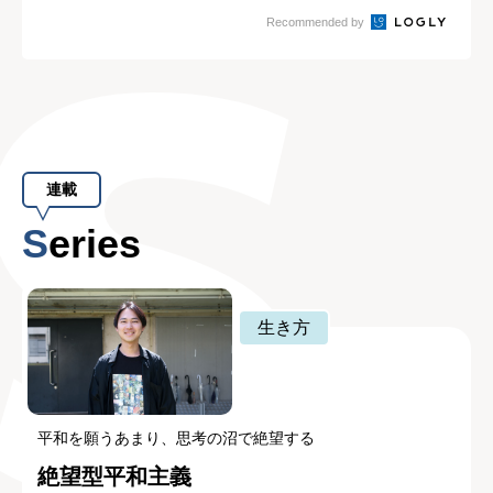
析」とは？
実績
Recommended by
連載
Series
生き方
平和を願うあまり、思考の沼で絶望する
絶望型平和主義