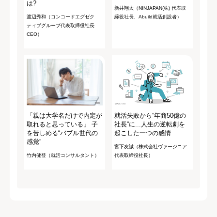
は?
新井翔太（NINJAPAN(株) 代表取
渡辺秀和（コンコードエグゼク
締役社長、Abuild就活創設者）
ティブグループ代表取締役社長
CEO）
「親は大学名だけで内定が
就活失敗から“年商50億の
取れると思っている」 子
社長”に...人生の逆転劇を
を苦しめる“バブル世代の
起こした一つの感情
感覚”
宮下友誠（株式会社ヴァージニア
竹内健登（就活コンサルタント）
代表取締役社長）