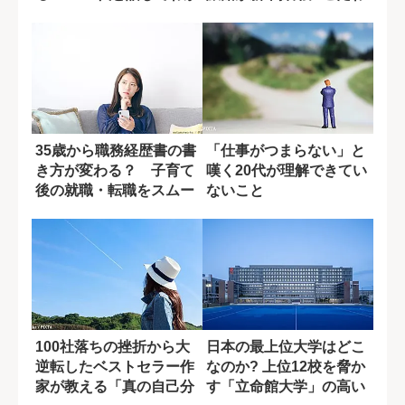
ったこと
るワケ
35歳から職務経歴書の書
「仕事がつまらない」と
き方が変わる？ 子育て
嘆く20代が理解できてい
後の就職・転職をスムー
ないこと
ズにする「書...
100社落ちの挫折から大
日本の最上位大学はどこ
逆転したベストセラー作
なのか? 上位12校を脅か
家が教える「真の自己分
す「立命館大学」の高い