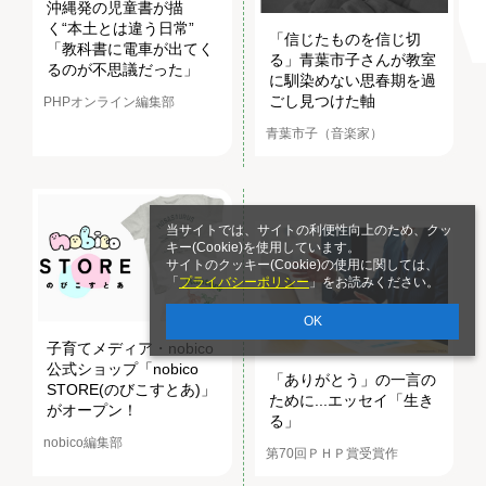
沖縄発の児童書が描
く“本土とは違う日常”
「信じたものを信じ切
「教科書に電車が出てく
る」青葉市子さんが教室
るのが不思議だった」
に馴染めない思春期を過
ごし見つけた軸
PHPオンライン編集部
青葉市子（音楽家）
当サイトでは、サイトの利便性向上のため、クッ
キー(Cookie)を使用しています。
サイトのクッキー(Cookie)の使用に関しては、
「
プライバシーポリシー
」をお読みください。
OK
子育てメディア・nobico
公式ショップ「nobico
「ありがとう」の一言の
STORE(のびこすとあ)」
ために...エッセイ「生き
がオープン！
る」
nobico編集部
第70回ＰＨＰ賞受賞作