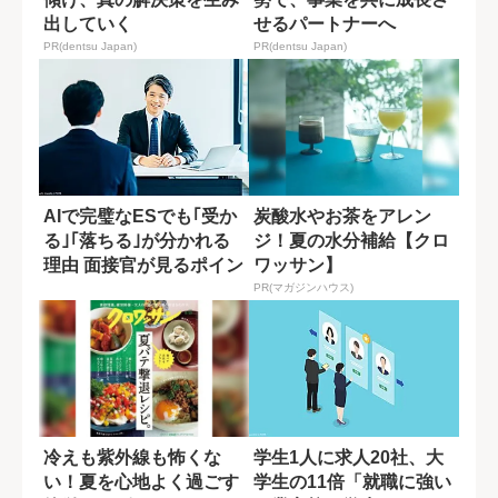
出していく
せるパートナーへ
PR(dentsu Japan)
PR(dentsu Japan)
AIで完璧なESでも｢受か
炭酸水やお茶をアレン
る｣｢落ちる｣が分かれる
ジ！夏の水分補給【クロ
理由 面接官が見るポイン
ワッサン】
ト
PR(マガジンハウス)
冷えも紫外線も怖くな
学生1人に求人20社、大
い！夏を心地よく過ごす
学生の11倍「就職に強い