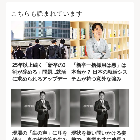
こちらも読まれています
25年以上続く「新卒の3
「新卒一括採用は悪」は
割が辞める」問題...就活
本当か？ 日本の就活シス
に求められるアップデー
テムが持つ意外な強み
トとは?
現場の「生の声」に耳を
現状を疑い問いかける姿
傾け、真の解決策を生み
勢で、事業を共に成長さ