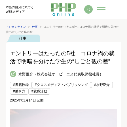
本当の自分に気づく
WEBメディア
PHPオンライン
仕事
エントリーはたったの5社...コロナ禍の就活で明暗を分けた
学生の“しごと観の差”
仕事
エントリーはたったの5社...コロナ禍の就
活で明暗を分けた学生の“しごと観の差”
水野臣介（株式会社オーピーエヌ代表取締役社長）
#書籍抜粋
#クロスメディア・パブリッシング
#水野臣介
#働き方
#就職活動
2025年01月14日 公開