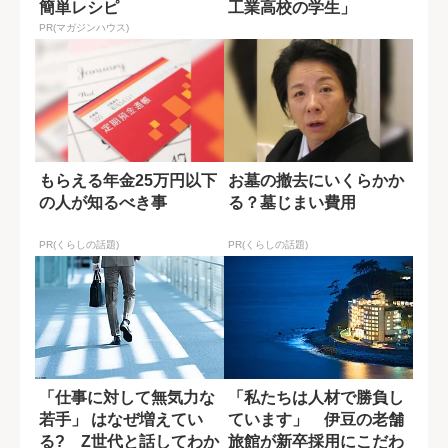
簡単レシピ
工業高校の学生」
PR(マガジンハウス)
もらえる年金25万円以下
お墓の撤去にいくらかか
の人が知るべき事
る？墓じまい費用
PR(くらしの話題)
PR(くらしの話題)
「仕事に対して無気力な
「私たちは人材で勝負し
若手」 はなぜ増えてい
ています」 伊豆の老舗
る? Z世代と話してわか
旅館が新卒採用にこだわ