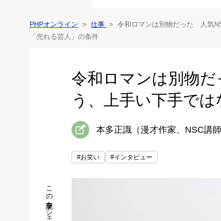
PHPオンライン
仕事
令和ロマンは別物だった 人気N
「売れる芸人」の条件
令和ロマンは別物だ
う、上手い下手では
本多正識（漫才作家、NSC講
#お笑い
#インタビュー
この記事をシェア