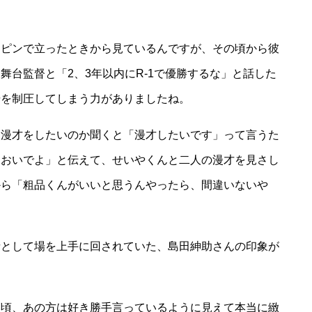
にピンで立ったときから見ているんですが、その頃から彼
舞台監督と「2、3年以内にR-1で優勝するな」と話した
場を制圧してしまう力がありましたね。
、漫才をしたいのか聞くと「漫才したいです」って言うた
ておいでよ」と伝えて、せいやくんと二人の漫才を見さし
から「粗品くんがいいと思うんやったら、間違いないや
者として場を上手に回されていた、島田紳助さんの印象が
た頃、あの方は好き勝手言っているように見えて本当に緻