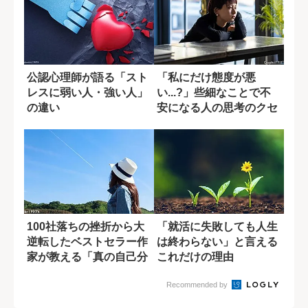
公認心理師が語る「スト
「私にだけ態度が悪
レスに弱い人・強い人」
い...?」些細なことで不
の違い
安になる人の思考のクセ
100社落ちの挫折から大
「就活に失敗しても人生
逆転したベストセラー作
は終わらない」と言える
家が教える「真の自己分
これだけの理由
析」とは？
Recommended by