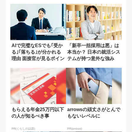
AIで完璧なESでも｢受か
「新卒一括採用は悪」は
る｣｢落ちる｣が分かれる
本当か？ 日本の就活シス
理由 面接官が見るポイン
テムが持つ意外な強み
ト
もらえる年金25万円以下
arrowsの頑丈さがとんで
の人が知るべき事
もないレベルに
PR(くらしの話題)
PR(arrows)