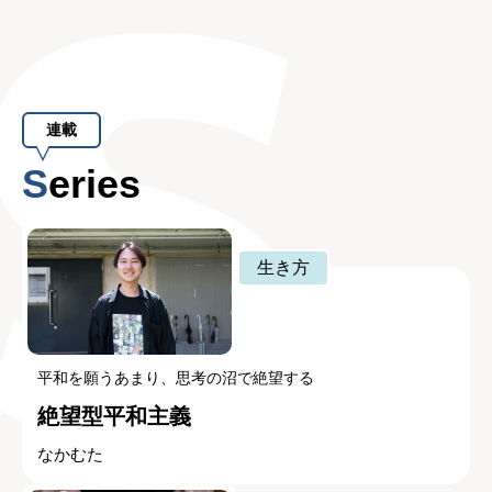
連載
Series
生き方
平和を願うあまり、思考の沼で絶望する
絶望型平和主義
なかむた