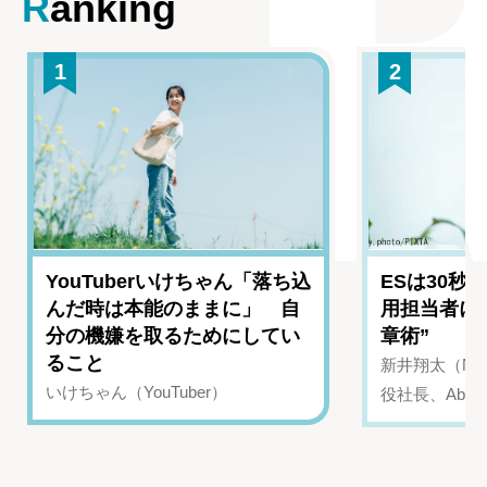
Ranking
1
2
YouTuberいけちゃん「落ち込
ESは30秒
んだ時は本能のままに」 自
用担当者に
分の機嫌を取るためにしてい
章術”
ること
新井翔太（NIN
いけちゃん（YouTuber）
役社長、Abui