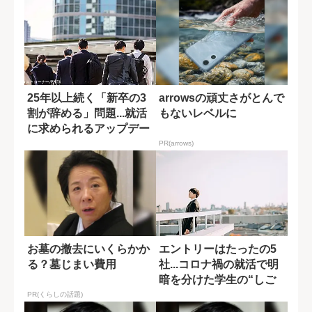
25年以上続く「新卒の3
arrowsの頑丈さがとんで
割が辞める」問題...就活
もないレベルに
に求められるアップデー
トとは?
PR(arrows)
お墓の撤去にいくらかか
エントリーはたったの5
る？墓じまい費用
社...コロナ禍の就活で明
暗を分けた学生の“しご
と観の差”
PR(くらしの話題)