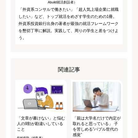
Abuild就活創設者）
「外資系コンサルで働きたい」「超人気上場企業に就職
したい」など、トップ就活をめざす学生のための1冊。
外資系投資銀行出身の著者が最強の就活フレームワーク
を懇切丁寧に解説。実践して、周りの学生と差をつけよ
う。
関連記事
「文章が書けない」と悩む
「親は大学名だけで内定が
人の9割が勘違いしている
取れると思っている」 子
こと
を苦しめる“バブル世代の
感覚”
竹村俊助（編集者）