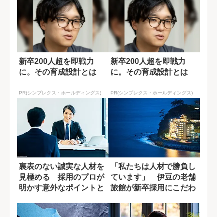
新卒200人超を即戦力
新卒200人超を即戦力
に。その育成設計とは
に。その育成設計とは
PR(シンプレクス・ホールディングス)
PR(シンプレクス・ホールディングス)
裏表のない誠実な人材を
「私たちは人材で勝負し
見極める 採用のプロが
ています」 伊豆の老舗
明かす意外なポイントと
旅館が新卒採用にこだわ
は？
るワケ