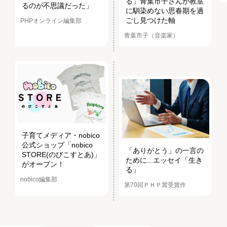
る」青葉市子さんが教室
るのが不思議だった」
に馴染めない思春期を過
ごし見つけた軸
PHPオンライン編集部
青葉市子（音楽家）
子育てメディア・nobico
公式ショップ「nobico
「ありがとう」の一言の
STORE(のびこすとあ)」
ために...エッセイ「生き
がオープン！
る」
nobico編集部
第70回ＰＨＰ賞受賞作