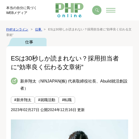
本当の自分に気づく
WEBメディア
PHPオンライン
仕事
ESは30秒しか読まれない？採用担当者に“効率良く伝わる文
章術”
仕事
ESは30秒しか読まれない？採用担当者
に“効率良く伝わる文章術”
新井翔太（NINJAPAN(株) 代表取締役社長、Abuild就活創設
者）
#新井翔太
#就職活動
#転職
2023年02月27日 公開
2024年12月16日 更新