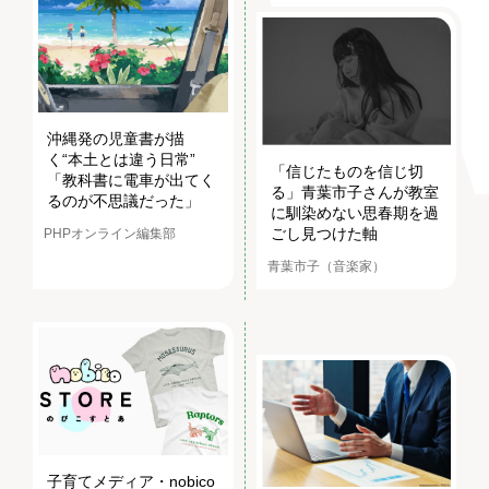
沖縄発の児童書が描
く“本土とは違う日常”
「信じたものを信じ切
「教科書に電車が出てく
る」青葉市子さんが教室
るのが不思議だった」
に馴染めない思春期を過
ごし見つけた軸
PHPオンライン編集部
青葉市子（音楽家）
子育てメディア・nobico