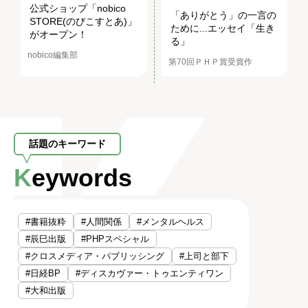
公式ショップ「nobico
「ありがとう」の一言の
STORE(のびこすとあ)」
ために...エッセイ「生き
がオープン！
る」
nobico編集部
第70回ＰＨＰ賞受賞作
話題のキーワード
Keywords
#書籍抜粋
#人間関係
#メンタルヘルス
#辰巳出版
#PHPスペシャル
#クロスメディア・パブリッシング
#上司と部下
#日経BP
#ディスカヴァー・トゥエンティワン
#大和出版