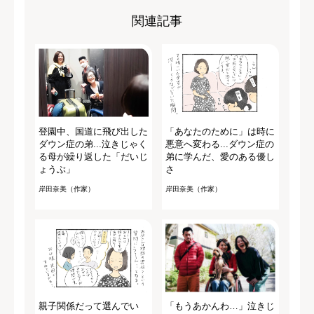
関連記事
登園中、国道に飛び出した
「あなたのために」は時に
ダウン症の弟...泣きじゃく
悪意へ変わる...ダウン症の
る母が繰り返した「だいじ
弟に学んだ、愛のある優し
ょうぶ」
さ
岸田奈美（作家）
岸田奈美（作家）
親子関係だって選んでい
「もうあかんわ…」泣きじ