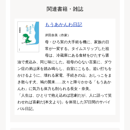
関連書籍・雑誌
もうあかんわ日記
岸田奈美（作家）
母・ひろ実の大手術を機に、家族の日
常が一変する。タイムスリップした祖
母は、冷蔵庫にある食材をひたすら醤
油で煮込み、同じ味にした。祖母の心ない言葉に、ダウ
ン症の弟は床を踏み鳴らし、自室にこもる。追い打ちを
かけるように、壊れる家電、手続きの山、おしっこをま
き散らす犬、鳩の襲来......次々と降りかかる「もうあか
んわ」に気力も体力も削られる長女・奈美。
「人生は、ひとりで抱え込めば悲劇だが、人に語って笑
わせれば喜劇だ(本文より)」を体現した37日間のサバイ
バル日記。