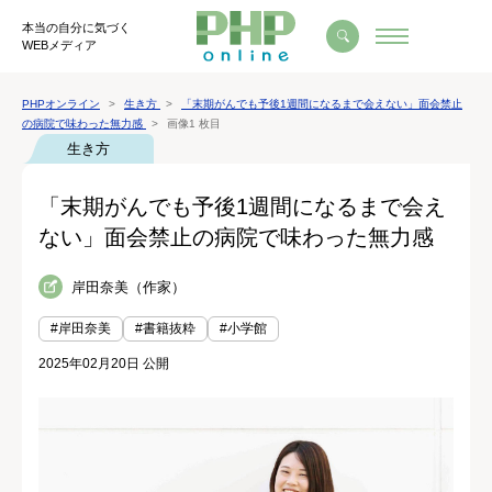
本当の自分に気づく
WEBメディア
PHPオンライン
生き方
「末期がんでも予後1週間になるまで会えない」面会禁止
の病院で味わった無力感
画像1 枚目
生き方
「末期がんでも予後1週間になるまで会え
ない」面会禁止の病院で味わった無力感
岸田奈美（作家）
#岸田奈美
#書籍抜粋
#小学館
2025年02月20日 公開