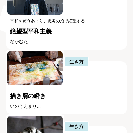
平和を願うあまり、思考の沼で絶望する
絶望型平和主義
なかむた
生き方
描き屑の瞬き
いのうえまりこ
生き方