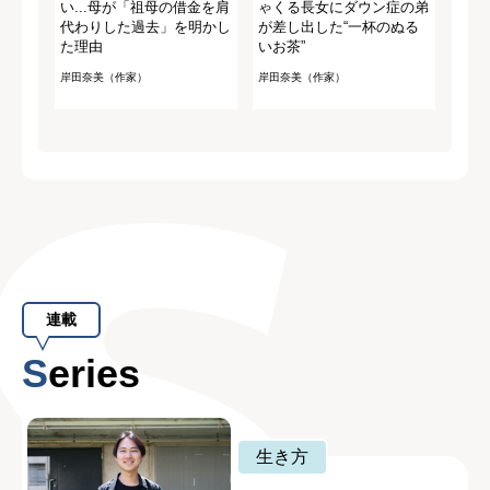
い...母が「祖母の借金を肩
ゃくる長女にダウン症の弟
代わりした過去」を明かし
が差し出した“一杯のぬる
た理由
いお茶”
岸田奈美（作家）
岸田奈美（作家）
連載
Series
生き方