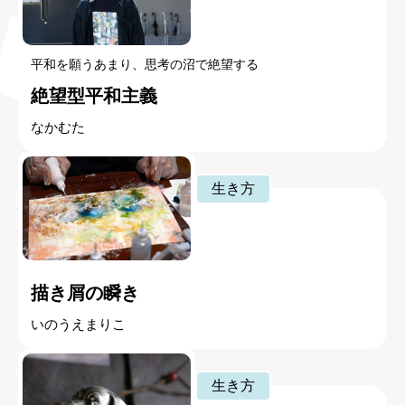
平和を願うあまり、思考の沼で絶望する
絶望型平和主義
なかむた
生き方
描き屑の瞬き
いのうえまりこ
生き方