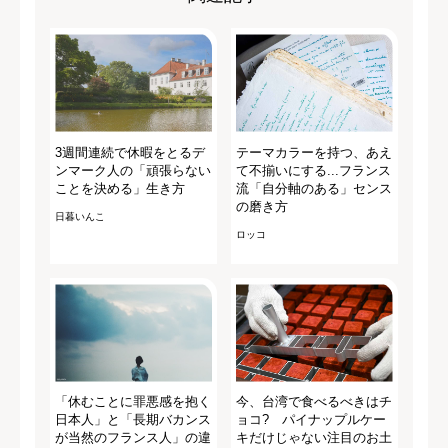
3週間連続で休暇をとるデ
テーマカラーを持つ、あえ
ンマーク人の「頑張らない
て不揃いにする...フランス
ことを決める」生き方
流「自分軸のある」センス
の磨き方
日暮いんこ
ロッコ
「休むことに罪悪感を抱く
今、台湾で食べるべきはチ
日本人」と「長期バカンス
ョコ? パイナップルケー
が当然のフランス人」の違
キだけじゃない注目のお土