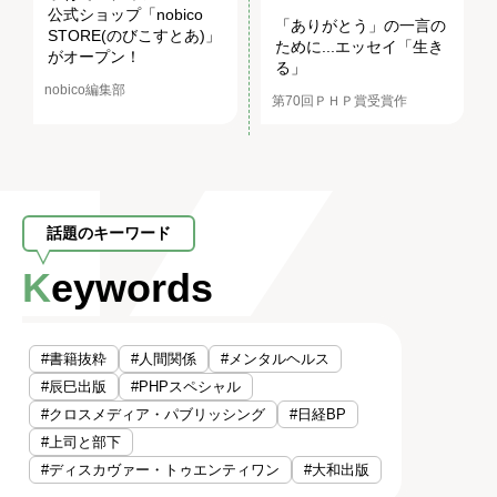
公式ショップ「nobico
「ありがとう」の一言の
STORE(のびこすとあ)」
ために...エッセイ「生き
がオープン！
る」
nobico編集部
第70回ＰＨＰ賞受賞作
話題のキーワード
Keywords
#書籍抜粋
#人間関係
#メンタルヘルス
#辰巳出版
#PHPスペシャル
#クロスメディア・パブリッシング
#日経BP
#上司と部下
#ディスカヴァー・トゥエンティワン
#大和出版