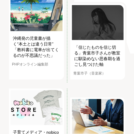
沖縄発の児童書が描
く“本土とは違う日常”
「信じたものを信じ切
「教科書に電車が出てく
る」青葉市子さんが教室
るのが不思議だった」
に馴染めない思春期を過
ごし見つけた軸
PHPオンライン編集部
青葉市子（音楽家）
子育てメディア・nobico