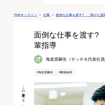
PHPオンライン
仕事
面倒な仕事を渡す? 「静かな退
面倒な仕事を渡す?
輩指導
海老原嗣生（サッチモ代表社員
#海老原嗣生
#書籍抜粋
この記事をシェア