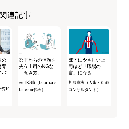
関連記事
強の
部下からの信頼を
部下にやさしい上
材育
失う上司のNGな
司ほど「職場の
ドバ
「聞き方」
害」になる
黒川公晴（Learner's
相原孝夫（人事・組織
研究所
Learner代表）
コンサルタント）
）