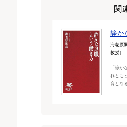
関
静か
海老原
教授）
「静か
れとも
音とな