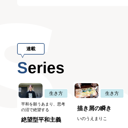
連載
Series
生き方
生き方
平和を願うあまり、思考
描き屑の瞬き
の沼で絶望する
いのうえまりこ
絶望型平和主義