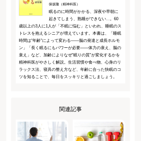
保坂隆（精神科医）
眠るのに時間がかかる、深夜や早朝に
起きてしまう、熟睡ができない...。60
歳以上の3人に1人が「不眠に悩む」といわれ、睡眠のス
トレスを抱えるシニアが増えています。本書は、「睡眠
時間は“年齢"によって変わる――脳の発達と成長ホルモ
ン」「長く眠るにもパワーが必要――体力の衰え、脳の
衰え」など、加齢によりなぜ“眠りの質"が変化するかを
精神科医がやさしく解説。生活習慣や食べ物、心身のリ
ラックス法、寝具の整え方など、年齢に合った快眠のコ
ツを知ることで、毎日をスッキリと過ごしましょう。
関連記事