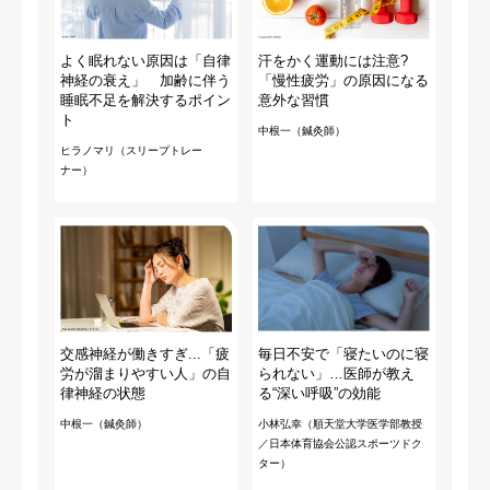
よく眠れない原因は「自律
汗をかく運動には注意?
神経の衰え」 加齢に伴う
「慢性疲労」の原因になる
睡眠不足を解決するポイン
意外な習慣
ト
中根一（鍼灸師）
ヒラノマリ（スリープトレー
ナー）
交感神経が働きすぎ...「疲
毎日不安で「寝たいのに寝
労が溜まりやすい人」の自
られない」…医師が教え
律神経の状態
る“深い呼吸”の効能
中根一（鍼灸師）
小林弘幸（順天堂大学医学部教授
／日本体育協会公認スポーツドク
ター）