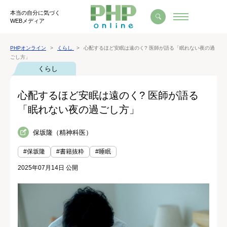
本当の自分に気づく
WEBメディア
PHPオンライン
くらし
心配するほど安眠は遠のく? 医師が語る「眠れない夜の過
ごし方」
くらし
心配するほど安眠は遠のく? 医師が語る
「眠れない夜の過ごし方」
保坂隆（精神科医）
#保坂隆
#書籍抜粋
#睡眠
2025年07月14日 公開