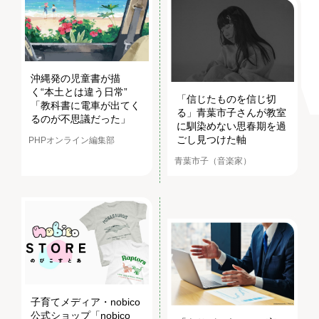
沖縄発の児童書が描
く“本土とは違う日常”
「信じたものを信じ切
「教科書に電車が出てく
る」青葉市子さんが教室
るのが不思議だった」
に馴染めない思春期を過
ごし見つけた軸
PHPオンライン編集部
青葉市子（音楽家）
子育てメディア・nobico
公式ショップ「nobico