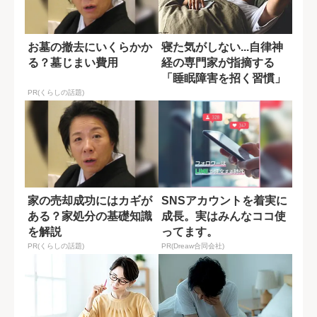
お墓の撤去にいくらかか
寝た気がしない...自律神
る？墓じまい費用
経の専門家が指摘する
「睡眠障害を招く習慣」
PR(くらしの話題)
家の売却成功にはカギが
SNSアカウントを着実に
ある？家処分の基礎知識
成長。実はみんなココ使
を解説
ってます。
PR(くらしの話題)
PR(Dreaw合同会社)