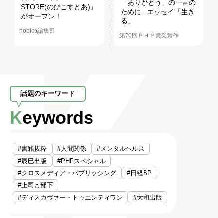
「ありがとう」の一言の
STORE(のびこすとあ)」
ために...エッセイ「生き
がオープン！
る」
nobico編集部
第70回ＰＨＰ賞受賞作
話題のキーワード
Keywords
#書籍抜粋
#人間関係
#メンタルヘルス
#辰巳出版
#PHPスペシャル
#クロスメディア・パブリッシング
#日経BP
#上司と部下
#ディスカヴァー・トゥエンティワン
#大和出版