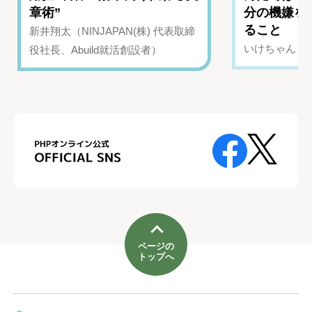
章術”
分の機嫌を
ること
新井翔太（NINJAPAN(株) 代表取締
いけちゃん（Yo
役社長、Abuild就活創設者）
ページの
トップへ