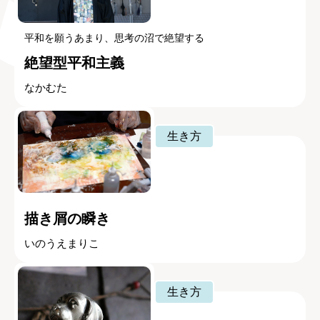
平和を願うあまり、思考の沼で絶望する
絶望型平和主義
なかむた
生き方
描き屑の瞬き
いのうえまりこ
生き方