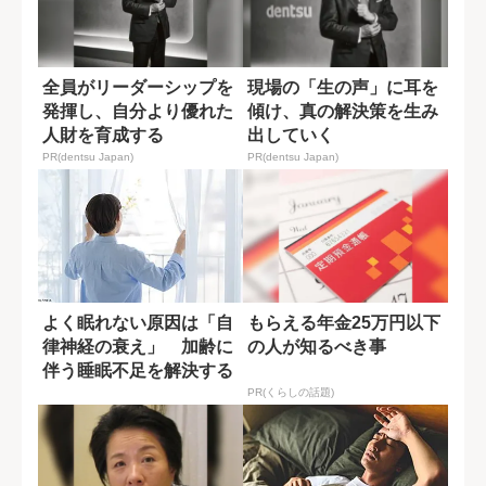
全員がリーダーシップを
現場の「生の声」に耳を
発揮し、自分より優れた
傾け、真の解決策を生み
人財を育成する
出していく
PR(dentsu Japan)
PR(dentsu Japan)
よく眠れない原因は「自
もらえる年金25万円以下
律神経の衰え」 加齢に
の人が知るべき事
伴う睡眠不足を解決する
ポイント
PR(くらしの話題)