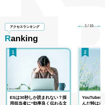
1
/
10
アクセスランキング
Ranking
1
2
ESは30秒しか読まれない？採
YouTub
用担当者に“効率良く伝わる文
んだ時は本