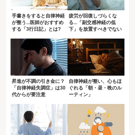
手書きをすると自律神経
疲労が回復しづらくな
が整う...医師がおすすめ
る...「副交感神経の低
する「3行日記」とは?
下」を放置すべきでない
理由
昇進が不調の引き金に？
自律神経が整い、心もほ
「自律神経失調症」は30
ぐれる「朝・昼・晩のル
代からが要注意
ーティン」