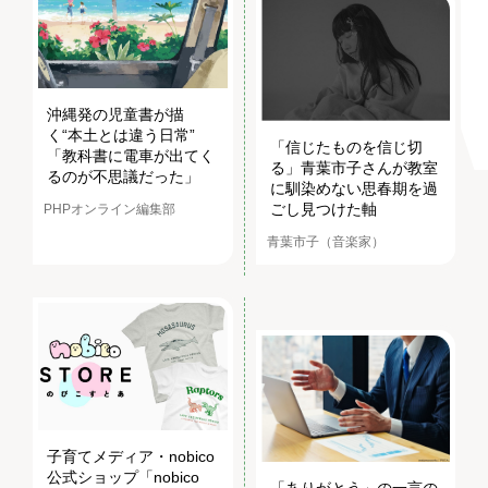
沖縄発の児童書が描
く“本土とは違う日常”
「信じたものを信じ切
「教科書に電車が出てく
る」青葉市子さんが教室
るのが不思議だった」
に馴染めない思春期を過
ごし見つけた軸
PHPオンライン編集部
青葉市子（音楽家）
子育てメディア・nobico
公式ショップ「nobico