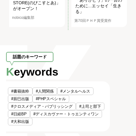
「ありがとう」の一言の
STORE(のびこすとあ)」
ために...エッセイ「生き
がオープン！
る」
nobico編集部
第70回ＰＨＰ賞受賞作
話題のキーワード
Keywords
#書籍抜粋
#人間関係
#メンタルヘルス
#辰巳出版
#PHPスペシャル
#クロスメディア・パブリッシング
#上司と部下
#日経BP
#ディスカヴァー・トゥエンティワン
#大和出版