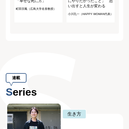
「幸せな死に方」
にやりたかったこと」 思
い出すと人生が変わる
町田宗鳳（広島大学名誉教授）
小川孔一（HAPPY WOMAN代表）
連載
Series
生き方