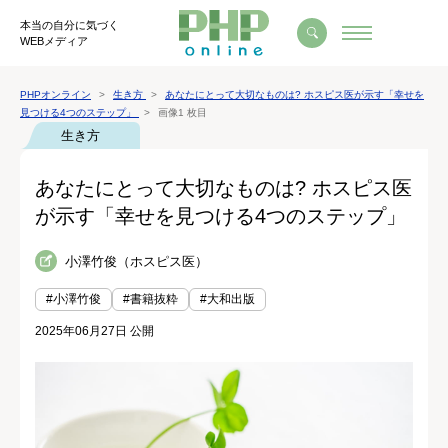
本当の自分に気づく
WEBメディア
PHPオンライン
生き方
あなたにとって大切なものは? ホスピス医が示す「幸せを
見つける4つのステップ」
画像1 枚目
生き方
あなたにとって大切なものは? ホスピス医
が示す「幸せを見つける4つのステップ」
小澤竹俊（ホスピス医）
#小澤竹俊
#書籍抜粋
#大和出版
2025年06月27日 公開