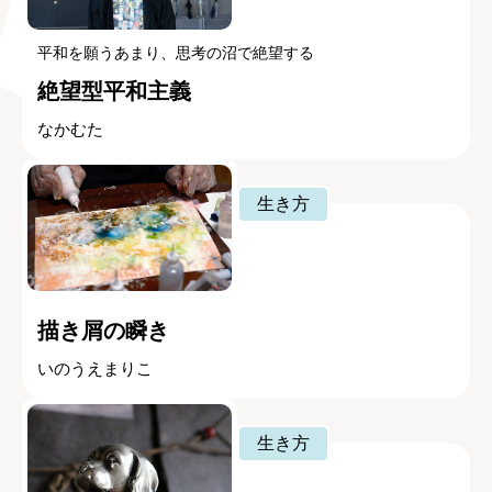
平和を願うあまり、思考の沼で絶望する
絶望型平和主義
なかむた
生き方
描き屑の瞬き
いのうえまりこ
生き方