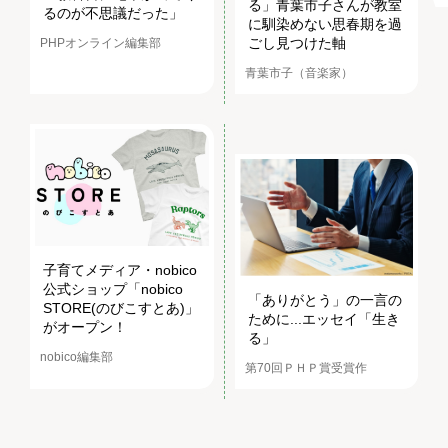
る」青葉市子さんが教室
るのが不思議だった」
に馴染めない思春期を過
ごし見つけた軸
PHPオンライン編集部
青葉市子（音楽家）
子育てメディア・nobico
公式ショップ「nobico
「ありがとう」の一言の
STORE(のびこすとあ)」
ために...エッセイ「生き
がオープン！
る」
nobico編集部
第70回ＰＨＰ賞受賞作