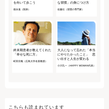
を向いて歩こう
な習慣」の身につけ方
徳永進（医師）
佐藤伝（習慣の専門家）
終末期患者が教えてくれた
大人になって忘れた「本当
「幸せな死に方」
にやりたかったこと」 思
い出すと人生が変わる
町田宗鳳（広島大学名誉教授）
小川孔一（HAPPY WOMAN代表）
こちらも読まれています