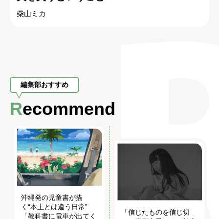
柴山ミカ
編集部おすすめ
Recommend
沖縄発の児童書が描
く“本土とは違う日常”
「信じたものを信じ切
「教科書に電車が出てく