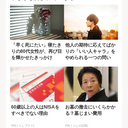
「早く死にたい」寝たき
他人の期待に応えてばか
りの80代女性が、再び目
りの「いい人キャラ」を
を輝かせたきっかけ
やめられる一つの問い
60歳以上の人はNISAを
お墓の撤去にいくらかか
すべきでない理由
る？墓じまい費用
PR(くらしプラス)
PR(くらしの話題)