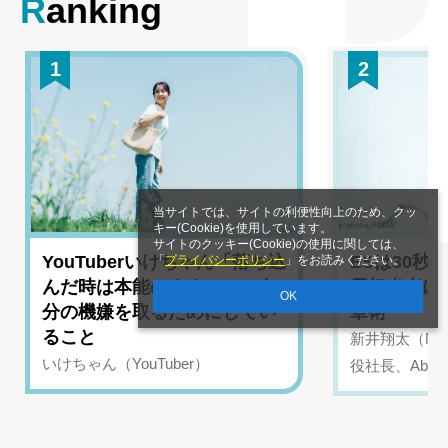
Ranking
1
2
当サイトでは、サイトの利便性向上のため、クッ
キー(Cookie)を使用しています。
サイトのクッキー(Cookie)の使用に関しては、
YouTuberいけちゃん「落ち込
ESは30秒
「
プライバシーポリシー
」をお読みください。
んだ時は本能のままに」 自
用担当者に
OK
分の機嫌を取るためにしてい
章術”
ること
新井翔太（NIN
いけちゃん（YouTuber）
役社長、Abui