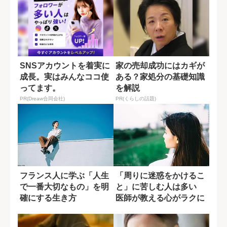
SNSアカウントを着実に
家の売却成功にはカギが
成長。実はみんなココ使
ある？家処分の基礎知識
ってます。
を解説
PR(Dreaw合同会社)
PR(くらしの話題)
フランス人に学ぶ「人生
「周りに迷惑をかけるこ
で一番大切なもの」を明
と」に苦しむ人は多い
確にする生き方
医師が教える心がラクに
なる一つの方法