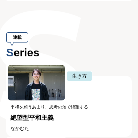
連載
Series
生き方
平和を願うあまり、思考の沼で絶望する
絶望型平和主義
なかむた