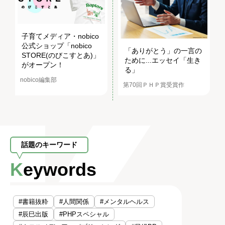
子育てメディア・nobico
公式ショップ「nobico
「ありがとう」の一言の
STORE(のびこすとあ)」
ために...エッセイ「生き
がオープン！
る」
nobico編集部
第70回ＰＨＰ賞受賞作
話題のキーワード
Keywords
#書籍抜粋
#人間関係
#メンタルヘルス
#辰巳出版
#PHPスペシャル