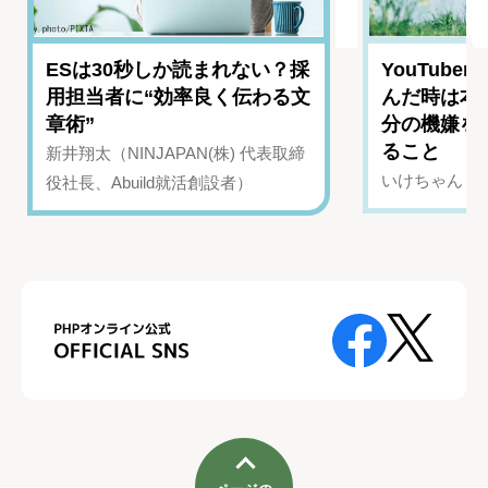
ESは30秒しか読まれない？採
YouTub
用担当者に“効率良く伝わる文
んだ時は本
章術”
分の機嫌を
ること
新井翔太（NINJAPAN(株) 代表取締
いけちゃん（Yo
役社長、Abuild就活創設者）