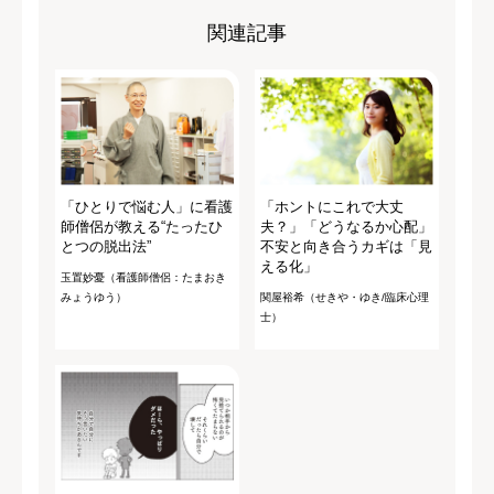
関連記事
「ひとりで悩む人」に看護
「ホントにこれで大丈
師僧侶が教える“たったひ
夫？」「どうなるか心配」
とつの脱出法”
不安と向き合うカギは「見
える化」
玉置妙憂（看護師僧侶：たまおき
みょうゆう）
関屋裕希（せきや・ゆき/臨床心理
士）