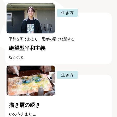
生き方
平和を願うあまり、思考の沼で絶望する
絶望型平和主義
なかむた
生き方
描き屑の瞬き
いのうえまりこ