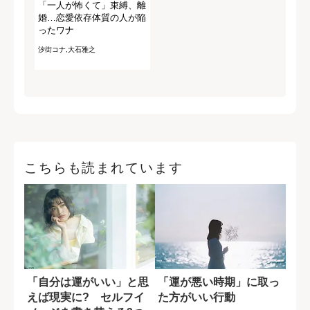
「一人が怖くて」束縛、離
婚…恋愛依存体質の人が陥
ったワナ
汐街コナ,大石雅之
こちらも読まれています
「自分は運がいい」と思
「運が悪い時期」に取っ
えば現実に? セルフイ
た方がいい行動