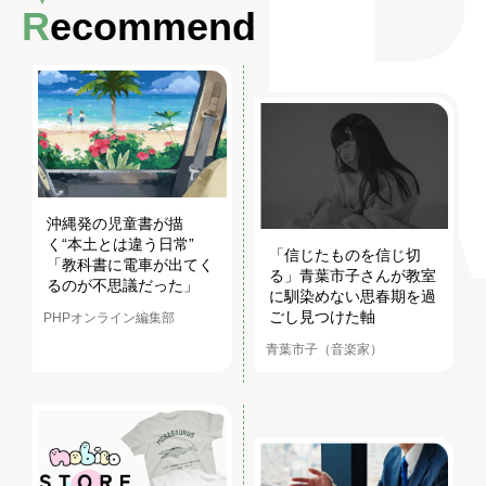
Recommend
沖縄発の児童書が描
く“本土とは違う日常”
「信じたものを信じ切
「教科書に電車が出てく
る」青葉市子さんが教室
るのが不思議だった」
に馴染めない思春期を過
ごし見つけた軸
PHPオンライン編集部
青葉市子（音楽家）