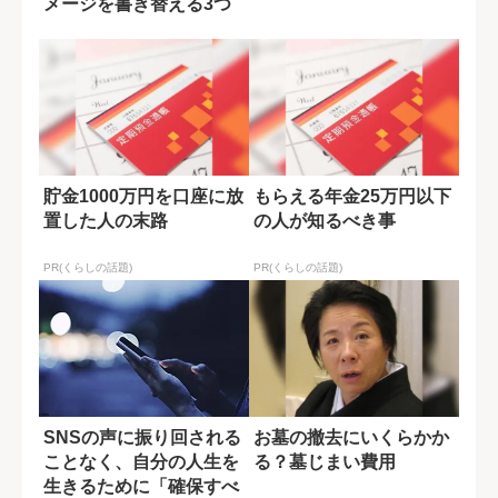
メージを書き替える3つ
の方法
貯金1000万円を口座に放
もらえる年金25万円以下
置した人の末路
の人が知るべき事
PR(くらしの話題)
PR(くらしの話題)
SNSの声に振り回される
お墓の撤去にいくらかか
ことなく、自分の人生を
る？墓じまい費用
生きるために「確保すべ