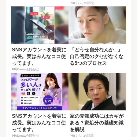
き時間」
PR(くらしの話題)
SNSアカウントを着実に
「どうせ自分なんか...」
成長。実はみんなココ使
自己否定のクセがなくな
ってます。
る5つのプロセス
PR(Dreaw合同会社)
SNSアカウントを着実に
家の売却成功にはカギが
成長。実はみんなココ使
ある？家処分の基礎知識
ってます。
を解説
PR(Dreaw合同会社)
PR(くらしの話題)