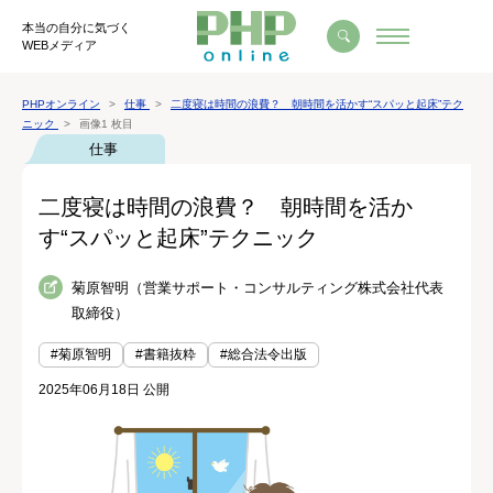
本当の自分に気づく
WEBメディア
PHPオンライン
仕事
二度寝は時間の浪費？ 朝時間を活かす“スパッと起床”テク
ニック
画像1 枚目
仕事
二度寝は時間の浪費？ 朝時間を活か
す“スパッと起床”テクニック
菊原智明（営業サポート・コンサルティング株式会社代表
取締役）
#菊原智明
#書籍抜粋
#総合法令出版
2025年06月18日 公開