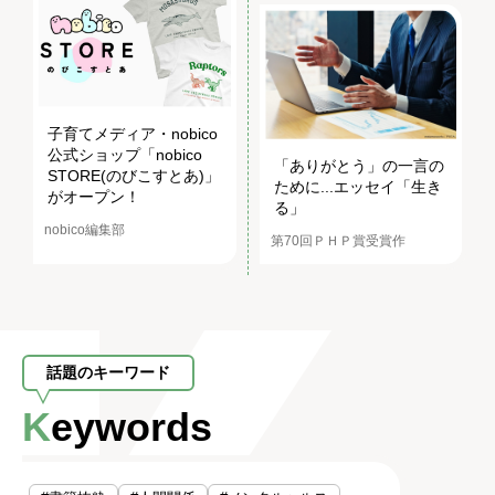
子育てメディア・nobico
公式ショップ「nobico
「ありがとう」の一言の
STORE(のびこすとあ)」
ために...エッセイ「生き
がオープン！
る」
nobico編集部
第70回ＰＨＰ賞受賞作
話題のキーワード
Keywords