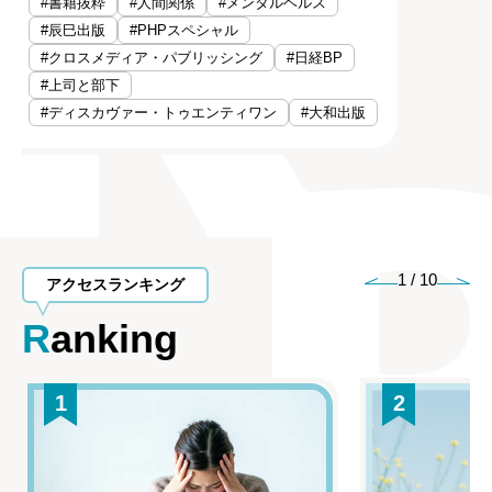
#書籍抜粋
#人間関係
#メンタルヘルス
#辰巳出版
#PHPスペシャル
#クロスメディア・パブリッシング
#日経BP
#上司と部下
#ディスカヴァー・トゥエンティワン
#大和出版
1
/
10
アクセスランキング
Ranking
1
2