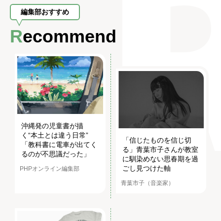
編集部おすすめ
Recommend
沖縄発の児童書が描
く“本土とは違う日常”
「信じたものを信じ切
「教科書に電車が出てく
る」青葉市子さんが教室
るのが不思議だった」
に馴染めない思春期を過
ごし見つけた軸
PHPオンライン編集部
青葉市子（音楽家）