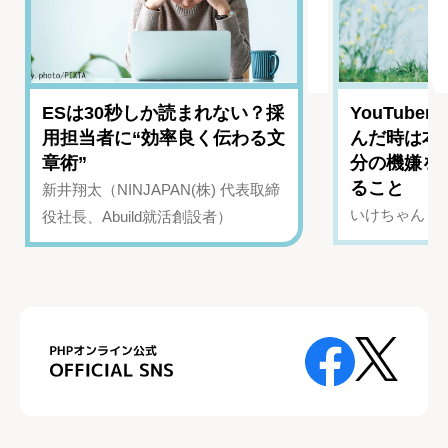
ESは30秒しか読まれない？採
YouTub
用担当者に“効率良く伝わる文
んだ時は本
章術”
分の機嫌を
ること
新井翔太（NINJAPAN(株) 代表取締
いけちゃん（Yo
役社長、Abuild就活創設者）