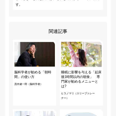
す。
関連記事
脳科学者が勧める「朝時
睡眠に影響を与える「起床
間」の使い方
後1時間以内の朝食」 専
門家が勧めるメニューと
茂木健一郎（脳科学者）
は?
ヒラノマリ（スリープトレー
ナー）