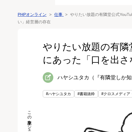
PHPオンライン
仕事
やりたい放題の有隣堂公式YouT
い」経営層の存在
やりたい放題の有隣堂
にあった「口を出さ
ハヤシユタカ（『有隣堂しか知
#ハヤシユタカ
#書籍抜粋
#クロスメディア
この記事をシェア