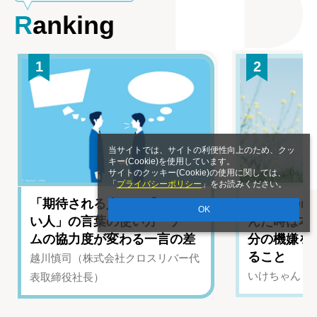
Ranking
1
2
当サイトでは、サイトの利便性向上のため、クッ
キー(Cookie)を使用しています。
サイトのクッキー(Cookie)の使用に関しては、
「
プライバシーポリシー
」をお読みください。
「期待される人」と「されな
YouTub
OK
い人」の言葉の使い方 チー
んだ時は本
ムの協力度が変わる一言の差
分の機嫌を
ること
越川慎司（株式会社クロスリバー代
いけちゃん（Yo
表取締役社長）