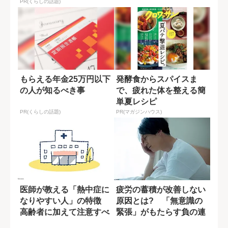
ップ
PR(くらしの話題)
もらえる年金25万円以下
発酵食からスパイスま
の人が知るべき事
で、疲れた体を整える簡
単夏レシピ
PR(くらしの話題)
PR(マガジンハウス)
医師が教える「熱中症に
疲労の蓄積が改善しない
なりやすい人」の特徴
原因とは? 「無意識の
高齢者に加えて注意すべ
緊張」がもたらす負の連
きなのは?
鎖