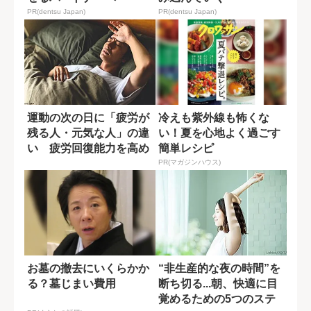
PR(dentsu Japan)
PR(dentsu Japan)
運動の次の日に「疲労が
冷えも紫外線も怖くな
残る人・元気な人」の違
い！夏を心地よく過ごす
い 疲労回復能力を高め
簡単レシピ
るには?
PR(マガジンハウス)
お墓の撤去にいくらかか
“非生産的な夜の時間”を
る？墓じまい費用
断ち切る...朝、快適に目
覚めるための5つのステ