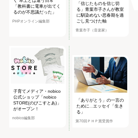
く“本土とは違う日常”
「信じたものを信じ切
「教科書に電車が出てく
る」青葉市子さんが教室
るのが不思議だった」
に馴染めない思春期を過
ごし見つけた軸
PHPオンライン編集部
青葉市子（音楽家）
子育てメディア・nobico
公式ショップ「nobico
「ありがとう」の一言の
STORE(のびこすとあ)」
ために...エッセイ「生き
がオープン！
る」
nobico編集部
第70回ＰＨＰ賞受賞作