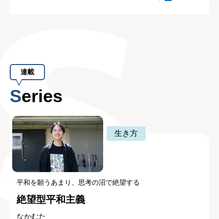
連載
Series
生き方
平和を願うあまり、思考の沼で絶望する
絶望型平和主義
なかむた