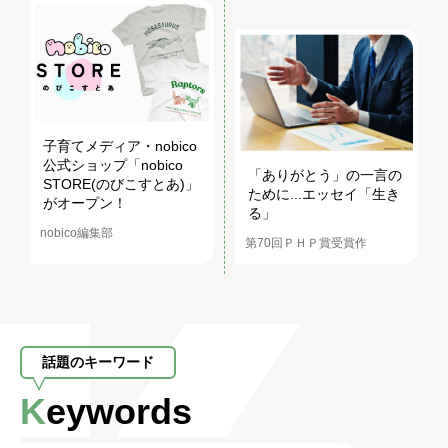
子育てメディア・nobico
公式ショップ「nobico
「ありがとう」の一言の
STORE(のびこすとあ)」
ために...エッセイ「生き
がオープン！
る」
nobico編集部
第70回ＰＨＰ賞受賞作
話題のキーワード
Keywords