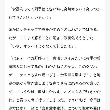
「食器洗ってて両手使えない時に突然オッパイ突っつか
れて喜ぶバカがいるか！」
確かにケチャップで胸をかすめたのはわざとではある。
だが、ここまで怒ることに驚き、誤魔化そうとした。
「いや、オッパイじゃなくて乳首だよ」。
「はぁ？ バカ野郎っ！ 痴漢ジジイみたいに相手の尊
厳踏みにじってるのがわかんねえのかよ、このクソハ
ゲ！ テメェもすれ違いざまに金玉握り潰すぞ！」と地
獄の底から響き渡るような声でさらに怒鳴るので謝った
が、「もう今日、取材行かねえ。オメェ１人で行きやが
れ」と言って出て行ってしまった。そういえば、今日は
夕方に妻と一緒に『喜劇愛妻物語』について取材を受け