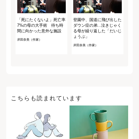
「死にたくないよ」死亡率
登園中、国道に飛び出した
7%の母の大手術 待ち時
ダウン症の弟...泣きじゃく
間に向かった意外な施設
る母が繰り返した「だいじ
ょうぶ」
岸田奈美（作家）
岸田奈美（作家）
こちらも読まれています