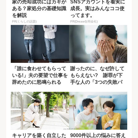
家の売却成功にはカギが
SNSアカウントを着実に
ある？家処分の基礎知識
成長。実はみんなココ使
を解説
ってます。
PR(くらしの話題)
PR(Dreaw合同会社)
「誰に食わせてもらって
謝ったのに、なぜ許して
いる!」夫の要望で仕事を
もらえない? 謝罪が下
辞めたのに怒鳴られる
手な人の「3つの失敗パ
妻...一つの...
ターン」
キャリアを築く自立した
9000件以上の悩みに答え