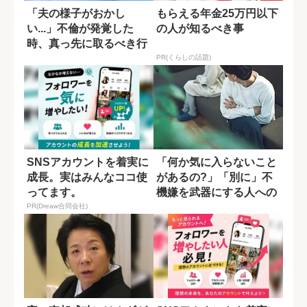
「夫の様子がおかし
もらえる年金25万円以下
い...」不倫が発覚した
の人が知るべき事
時、真っ先に取るべき行
動
PR(くらしの話題)
SNSアカウントを着実に
「何か気に入らないこと
成長。実はみんなココ使
があるの?」「別に」不
ってます。
機嫌を武器にする人への
対処法
PR(Dreaw合同会社)