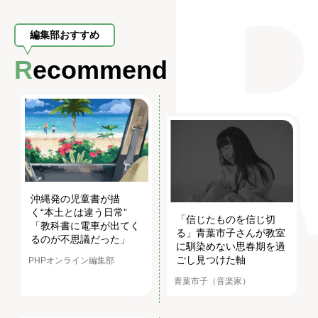
編集部おすすめ
Recommend
沖縄発の児童書が描
く“本土とは違う日常”
「信じたものを信じ切
「教科書に電車が出てく
る」青葉市子さんが教室
るのが不思議だった」
に馴染めない思春期を過
ごし見つけた軸
PHPオンライン編集部
青葉市子（音楽家）