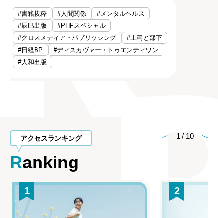
#書籍抜粋
#人間関係
#メンタルヘルス
#辰巳出版
#PHPスペシャル
#クロスメディア・パブリッシング
#上司と部下
#日経BP
#ディスカヴァー・トゥエンティワン
#大和出版
1
/
10
アクセスランキング
Ranking
1
2