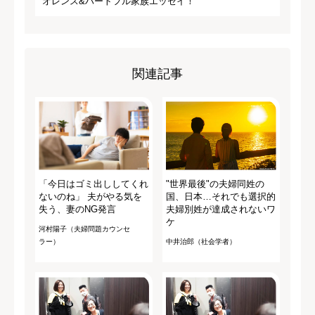
オレンス&ハートフル家族エッセイ！
関連記事
「今日はゴミ出ししてくれ
"世界最後"の夫婦同姓の
ないのね」 夫がやる気を
国、日本…それでも選択的
失う、妻のNG発言
夫婦別姓が達成されないワ
ケ
河村陽子（夫婦問題カウンセ
ラー）
中井治郎（社会学者）