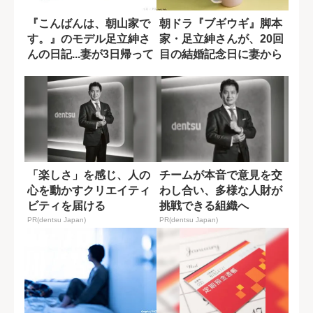
『こんばんは、朝山家で
朝ドラ『ブギウギ』脚本
す。』のモデル足立紳さ
家・足立紳さんが、20回
んの日記...妻が3日帰って
目の結婚記念日に妻から
こなかっ...
言われた厳し...
「楽しさ」を感じ、人の
チームが本音で意見を交
心を動かすクリエイティ
わし合い、多様な人財が
ビティを届ける
挑戦できる組織へ
PR(dentsu Japan)
PR(dentsu Japan)