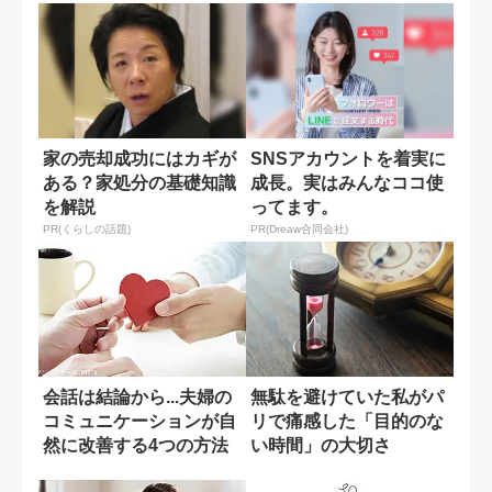
家の売却成功にはカギが
SNSアカウントを着実に
ある？家処分の基礎知識
成長。実はみんなココ使
を解説
ってます。
PR(くらしの話題)
PR(Dreaw合同会社)
会話は結論から...夫婦の
無駄を避けていた私がパ
コミュニケーションが自
リで痛感した「目的のな
然に改善する4つの方法
い時間」の大切さ