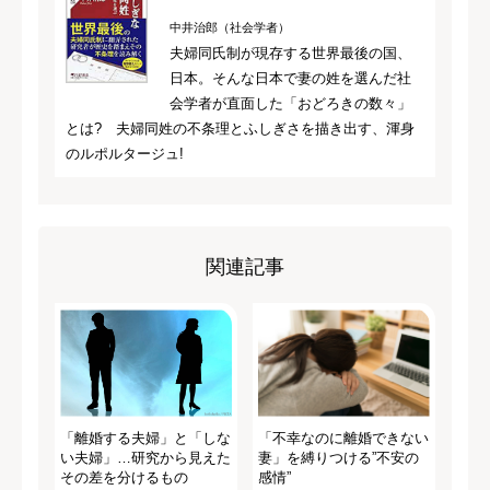
中井治郎（社会学者）
夫婦同氏制が現存する世界最後の国、
日本。そんな日本で妻の姓を選んだ社
会学者が直面した「おどろきの数々」
とは? 夫婦同姓の不条理とふしぎさを描き出す、渾身
のルポルタージュ!
関連記事
「離婚する夫婦」と「しな
「不幸なのに離婚できない
い夫婦」…研究から見えた
妻」を縛りつける”不安の
その差を分けるもの
感情”