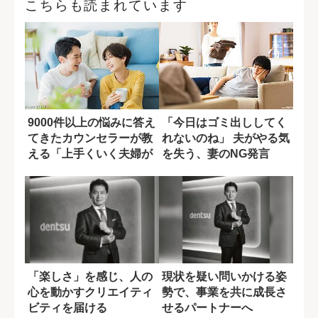
こちらも読まれています
9000件以上の悩みに答え
「今日はゴミ出ししてく
てきたカウンセラーが教
れないのね」 夫がやる気
える「上手くいく夫婦が
を失う、妻のNG発言
行う5つの...
「楽しさ」を感じ、人の
現状を疑い問いかける姿
心を動かすクリエイティ
勢で、事業を共に成長さ
ビティを届ける
せるパートナーへ