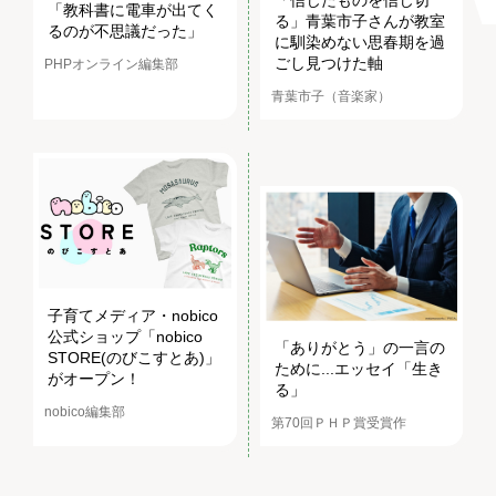
「信じたものを信じ切
「教科書に電車が出てく
る」青葉市子さんが教室
るのが不思議だった」
に馴染めない思春期を過
ごし見つけた軸
PHPオンライン編集部
青葉市子（音楽家）
子育てメディア・nobico
公式ショップ「nobico
「ありがとう」の一言の
STORE(のびこすとあ)」
ために...エッセイ「生き
がオープン！
る」
nobico編集部
第70回ＰＨＰ賞受賞作