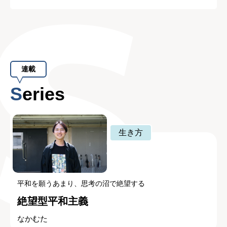
連載
Series
生き方
平和を願うあまり、思考の沼で絶望する
絶望型平和主義
なかむた