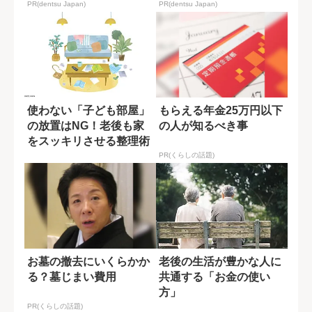
PR(dentsu Japan)
PR(dentsu Japan)
使わない「子ども部屋」
もらえる年金25万円以下
の放置はNG！老後も家
の人が知るべき事
をスッキリさせる整理術
PR(くらしの話題)
お墓の撤去にいくらかか
老後の生活が豊かな人に
る？墓じまい費用
共通する「お金の使い
方」
PR(くらしの話題)