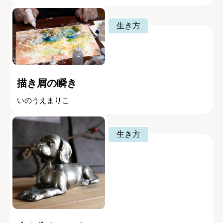
生き方
描き屑の瞬き
いのうえまりこ
生き方