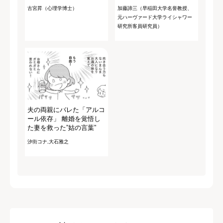
古宮昇（心理学博士）
加藤諦三（早稲田大学名誉教授、
元ハーヴァード大学ライシャワー
研究所客員研究員）
夫の両親にバレた「アルコ
ール依存」 離婚を覚悟し
た妻を救った”姑の言葉”
汐街コナ,大石雅之