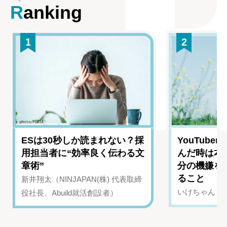
Ranking
1
2
ESは30秒しか読まれない？採
YouTub
用担当者に“効率良く伝わる文
んだ時は本
章術”
分の機嫌を
ること
新井翔太（NINJAPAN(株) 代表取締
いけちゃん（Yo
役社長、Abuild就活創設者）