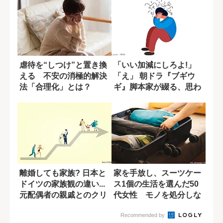
虐待を“しつけ”と置き換
「いい加減にしろよ!」
える 不安の消極的解決
「え」 朝ドラ『ブギウ
法「合理化」とは？
ギ』脚本家が綴る、思わ
ず笑える夫婦日...
離婚しても家族? 日本と
家を手放し、スーツケー
ドイツの家族観の違い...
ス1個の生活を選んだ50
元配偶者の親戚とのクリ
代女性 モノを処分しな
スマス
がら覚えた葛...
Recommended by