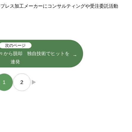
のプレス加工メーカーにコンサルティングや受注委託活動
次のページ
々から脱却 独自技術でヒットを
連発
1
2
→