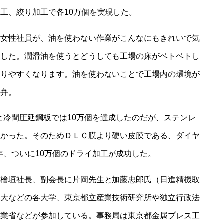
工、絞り加工で各10万個を実現した。
女性社員が、油を使わない作業がこんなにもきれいで気
ました。潤滑油を使うとどうしても工場の床がベトベトし
こりやすくなります。油を使わないことで工場内の環境が
の弁。
と冷間圧延鋼板では10万個を達成したのだが、ステンレ
なかった。そのためＤＬＣ膜より硬い皮膜である、ダイヤ
）年、ついに10万個のドライ加工が成功した。
檜垣社長、副会長に片岡先生と加藤忠郎氏（日進精機取
工大などの各大学、東京都立産業技術研究所や独立行政法
産業省などが参加している。事務局は東京都金属プレス工