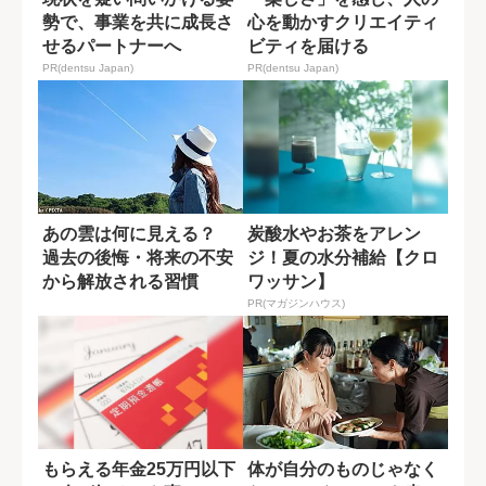
勢で、事業を共に成長さ
心を動かすクリエイティ
せるパートナーへ
ビティを届ける
PR(dentsu Japan)
PR(dentsu Japan)
あの雲は何に見える？
炭酸水やお茶をアレン
過去の後悔・将来の不安
ジ！夏の水分補給【クロ
から解放される習慣
ワッサン】
PR(マガジンハウス)
もらえる年金25万円以下
体が自分のものじゃなく