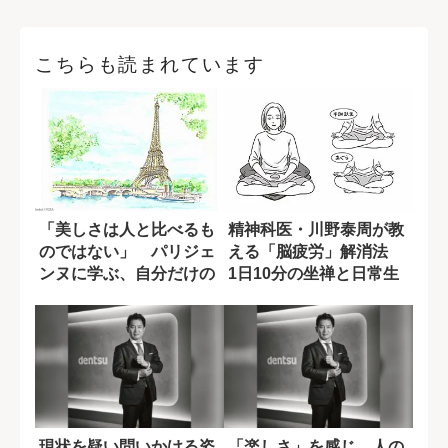
こちらも読まれています
「美しさは人と比べるも
精神科医・川野泰周が教
のではない」 パリジェ
える「脳疲労」解消法
ンヌに学ぶ、自分だけの
1日10分の坐禅と日常生
美意識
活でできる瞑...
現状を疑い問いかける姿
「楽しさ」を感じ、人の