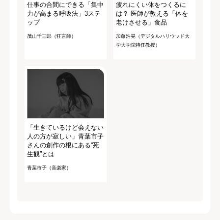
仕事の合間にできる「集中
疲れにくい体をつくるに
力が高まる呼吸法」3ステ
は？ 医師が教える「体を
ップ
老けさせる」食品
茂山千三郎（狂言師）
加藤浩晃（デジタルハリウッド大
学大学院特任教授）
「生きているけど会えない
人の方が寂しい」青葉市子
さんの創作の根にある“死
生観”とは
青葉市子（音楽家）