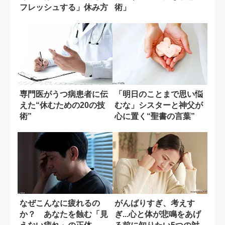
フレッシュする」休み方
術」
専門医がうつ病患者に伝
「明日のことまで思い悩
えた“休むための20の技
むな」シスターと神父が
術”
心に置く“聖書の言葉”
なぜこんなに疲れるの
がんばりすぎ、考えす
か？ あなたを蝕む「見
ぎ...心と体が悲鳴をあげ