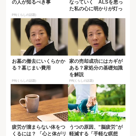
の人が知るべき事
なっていく ALSを患っ
た私の心に明かりが灯っ
た瞬間
PR(くらしの話題)
お墓の撤去にいくらかか
家の売却成功にはカギが
る？墓じまい費用
ある？家処分の基礎知識
を解説
PR(くらしの話題)
PR(くらしの話題)
疲労が溜まらない体をつ
うつの原因、“脳疲労”が
くるには？ 「心と体がリ
軽減する「手軽な瞑想