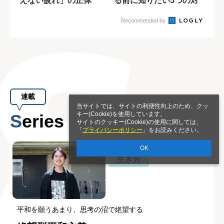
えない疲れ」の正体
る前に知りたい5つの対
処法
Recommended by
連載
当サイトでは、サイトの利便性向上のため、クッ
キー(Cookie)を使用しています。
Series
サイトのクッキー(Cookie)の使用に関しては、
「
プライバシーポリシー
」をお読みください。
OK
生き方
平和を願うあまり、思考の沼で絶望する