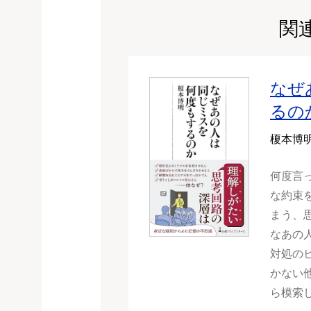
関
なぜ
るの
榎本博
何度言
な約束
まう、
なあの
対処の
かない
ら模索