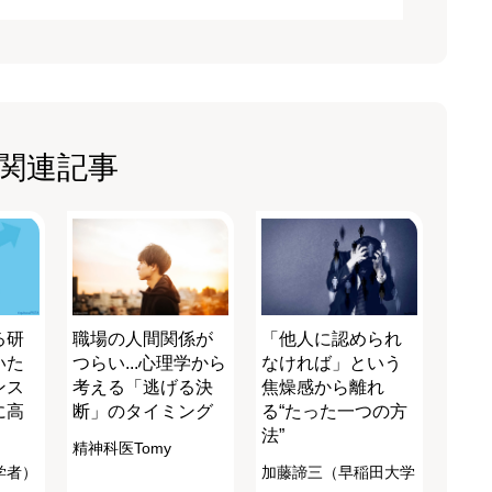
関連記事
る研
職場の人間関係が
「他人に認められ
いた
つらい...心理学から
なければ」という
ンス
考える「逃げる決
焦燥感から離れ
に高
断」のタイミング
る“たった一つの方
法”
精神科医Tomy
学者）
加藤諦三（早稲田大学