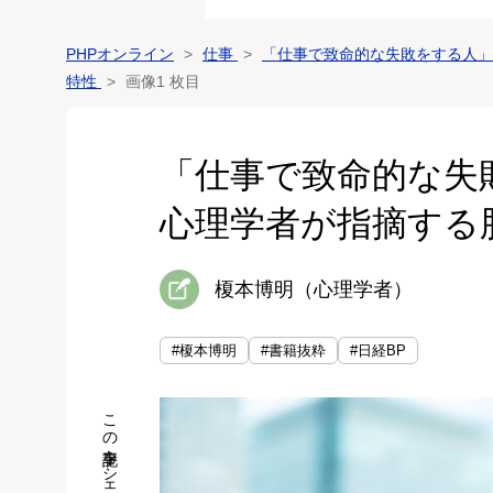
PHPオンライン
仕事
「仕事で致命的な失敗をする人」
特性
画像1 枚目
「仕事で致命的な失
心理学者が指摘する
榎本博明（心理学者）
#榎本博明
#書籍抜粋
#日経BP
この記事をシェア