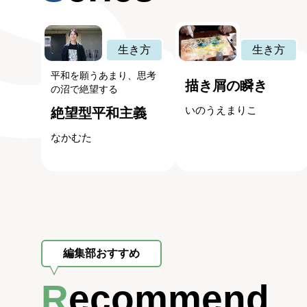
生き方
生き方
平和を願うあまり、思考
描き屑の瞬き
の沼で絶望する
いのうえまりこ
絶望型平和主義
なかむた
編集部おすすめ
Recommend