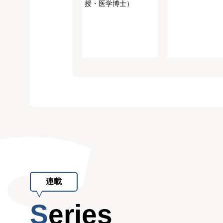
授・医学博士）
連載
Series