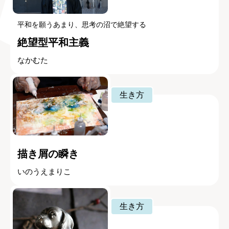
平和を願うあまり、思考の沼で絶望する
絶望型平和主義
なかむた
生き方
描き屑の瞬き
いのうえまりこ
生き方