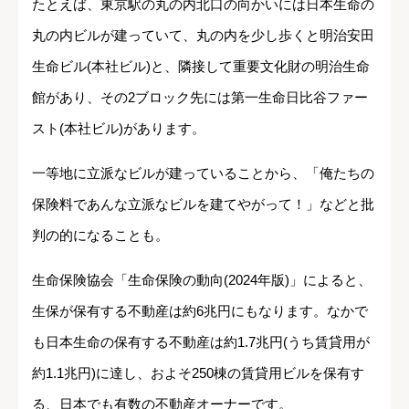
たとえば、東京駅の丸の内北口の向かいには日本生命の
丸の内ビルが建っていて、丸の内を少し歩くと明治安田
生命ビル(本社ビル)と、隣接して重要文化財の明治生命
館があり、その2ブロック先には第一生命日比谷ファー
スト(本社ビル)があります。
一等地に立派なビルが建っていることから、「俺たちの
保険料であんな立派なビルを建てやがって！」などと批
判の的になることも。
生命保険協会「生命保険の動向(2024年版)」によると、
生保が保有する不動産は約6兆円にもなります。なかで
も日本生命の保有する不動産は約1.7兆円(うち賃貸用が
約1.1兆円)に達し、およそ250棟の賃貸用ビルを保有す
る、日本でも有数の不動産オーナーです。