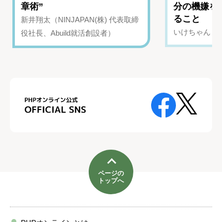
章術”
分の機嫌を
ること
新井翔太（NINJAPAN(株) 代表取締
いけちゃん（Yo
役社長、Abuild就活創設者）
ページの
トップへ