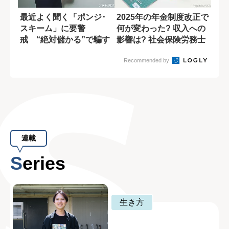
最近よく聞く「ポンジ･
2025年の年金制度改正で
スキーム」に要警
何が変わった? 収入への
戒 “絶対儲かる”で騙す
影響は? 社会保険労務士
巧妙な手口
が解説
Recommended by
連載
Series
生き方