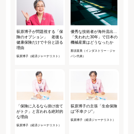
荻原博子が問題視する「保
優秀な技術者が海外流出...
険のオプション」 老後も
「失われた30年」で日本の
健康保険だけで十分と語る
機械産業はどうなったか
理由
那須直美（インダストリー・ジャ
荻原博子（経済ジャーナリスト）
パン代表）
「保険に入るなら掛け捨て
荻原博子の主張「生命保険
がトク」と言われる絶対的
は“不幸クジ”」
な理由
荻原博子（経済ジャーナリスト）
荻原博子（経済ジャーナリスト）