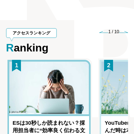
1
/
10
アクセスランキング
Ranking
1
2
ESは30秒しか読まれない？採
YouTub
用担当者に“効率良く伝わる文
んだ時は本