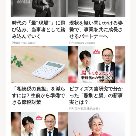
時代の「最"現場"」に飛
現状を疑い問いかける姿
び込み、当事者として踏
勢で、事業を共に成長さ
み込んでいく
せるパートナーへ
PR(dentsu Japan)
PR(dentsu Japan)
「相続税の負担」を減ら
ビフィズス菌研究で分か
すには? 生前から準備で
った「脂肪と腸」の新事
きる節税対策
実とは？
PR(森永乳業株式会社)