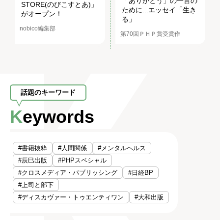
「ありがとう」の一言の
STORE(のびこすとあ)」
ために...エッセイ「生き
がオープン！
る」
nobico編集部
第70回ＰＨＰ賞受賞作
話題のキーワード
Keywords
#書籍抜粋
#人間関係
#メンタルヘルス
#辰巳出版
#PHPスペシャル
#クロスメディア・パブリッシング
#日経BP
#上司と部下
#ディスカヴァー・トゥエンティワン
#大和出版