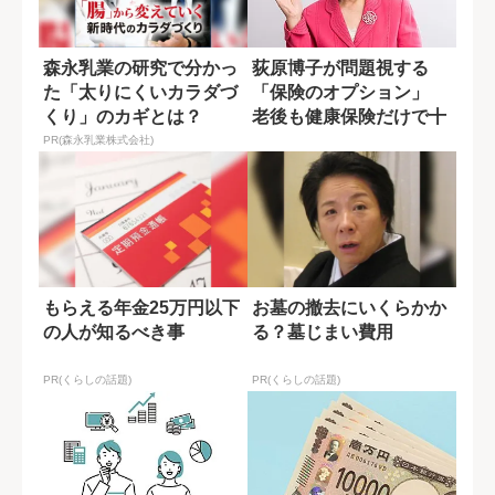
森永乳業の研究で分かっ
荻原博子が問題視する
た「太りにくいカラダづ
「保険のオプション」
くり」のカギとは？
老後も健康保険だけで十
分と語る理由
PR(森永乳業株式会社)
もらえる年金25万円以下
お墓の撤去にいくらかか
の人が知るべき事
る？墓じまい費用
PR(くらしの話題)
PR(くらしの話題)