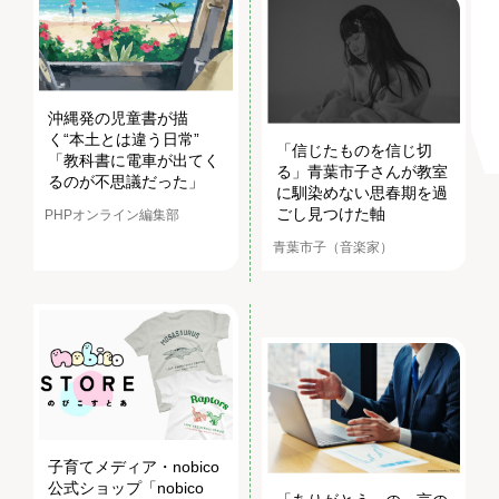
沖縄発の児童書が描
く“本土とは違う日常”
「信じたものを信じ切
「教科書に電車が出てく
る」青葉市子さんが教室
るのが不思議だった」
に馴染めない思春期を過
ごし見つけた軸
PHPオンライン編集部
青葉市子（音楽家）
子育てメディア・nobico
公式ショップ「nobico