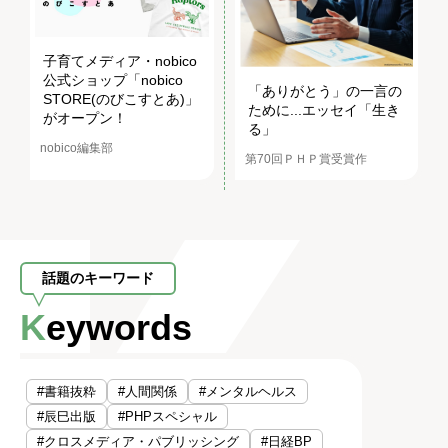
子育てメディア・nobico
公式ショップ「nobico
「ありがとう」の一言の
STORE(のびこすとあ)」
ために...エッセイ「生き
がオープン！
る」
nobico編集部
第70回ＰＨＰ賞受賞作
話題のキーワード
Keywords
#書籍抜粋
#人間関係
#メンタルヘルス
#辰巳出版
#PHPスペシャル
#クロスメディア・パブリッシング
#日経BP