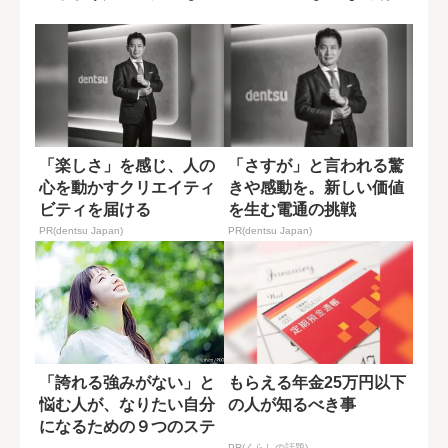
因
何か?
「楽しさ」を感じ、人の
「さすが」と言われる驚
心を動かすクリエイティ
きや感動を。新しい価値
ビティを届ける
を生む電通の挑戦
PR(dentsu Japan)
PR(dentsu Japan)
「誇れる強みがない」と
もらえる年金25万円以下
悩む人が、なりたい自分
の人が知るべき事
になるための９つのステ
PR(くらしの話題)