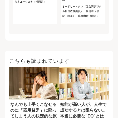
吉本ユータヌキ（漫画家）
オードリー・タン（元台湾デジタ
ル担当政務委員）、楊倩蓉（取
材・執筆）、藤原由希（翻訳）
こちらも読まれています
なんでも上手くこなせる
知能が高い人が、人生で
のに「器用貧乏」に陥っ
成功するとは限らない...
てしまう人の決定的な原
本当に必要な“EQ”とは