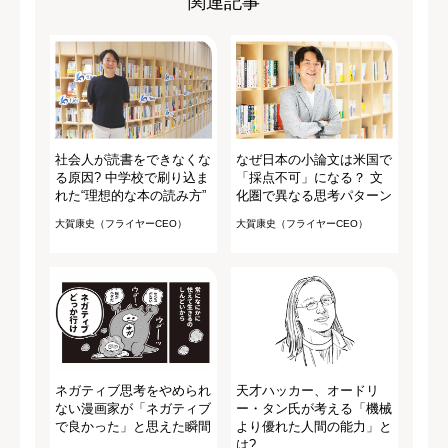
関連記事
社会人が読書をできなくな
なぜ日本の小論文は米国で
る原因? 中学校で刷り込ま
「採点不可」になる？ 文
れた“理想的な本の読み方”
化圏で異なる思考パターン
大賀康史（フライヤーCEO）
大賀康史（フライヤーCEO）
ネガティブ思考をやめられ
天才ハッカー、オードリ
ない漫画家が「ネガティブ
ー・タン氏が考える「機械
で良かった」と思えた瞬間
より優れた人間の能力」と
は?