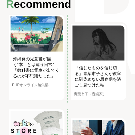
Recommend
沖縄発の児童書が描
く“本土とは違う日常”
「信じたものを信じ切
「教科書に電車が出てく
る」青葉市子さんが教室
るのが不思議だった」
に馴染めない思春期を過
ごし見つけた軸
PHPオンライン編集部
青葉市子（音楽家）