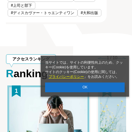
#上司と部下
#ディスカヴァー・トゥエンティワン
#大和出版
1
/
10
アクセスランキング
当サイトでは、サイトの利便性向上のため、クッ
キー(Cookie)を使用しています。
Ranking
サイトのクッキー(Cookie)の使用に関しては、
「
プライバシーポリシー
」をお読みください。
OK
1
2