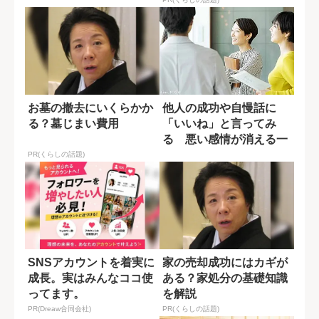
ップ
お墓の撤去にいくらかか
他人の成功や自慢話に
る？墓じまい費用
「いいね」と言ってみ
る 悪い感情が消える一
つの技
PR(くらしの話題)
SNSアカウントを着実に
家の売却成功にはカギが
成長。実はみんなココ使
ある？家処分の基礎知識
ってます。
を解説
PR(Dreaw合同会社)
PR(くらしの話題)