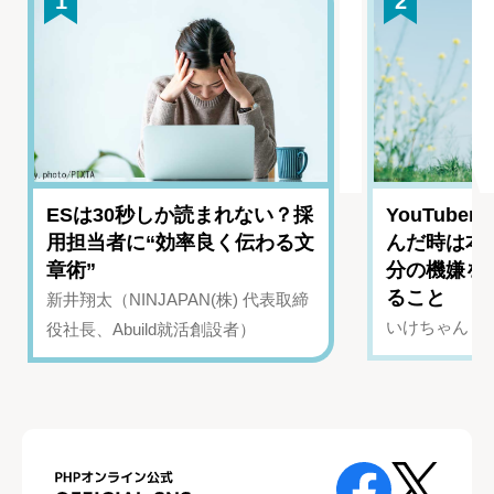
1
2
ESは30秒しか読まれない？採
YouTub
用担当者に“効率良く伝わる文
んだ時は本
章術”
分の機嫌を
ること
新井翔太（NINJAPAN(株) 代表取締
いけちゃん（Yo
役社長、Abuild就活創設者）