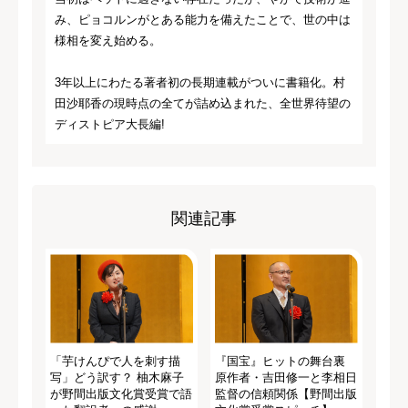
み、ピョコルンがとある能力を備えたことで、世の中は
様相を変え始める。
3年以上にわたる著者初の長期連載がついに書籍化。村
田沙耶香の現時点の全てが詰め込まれた、全世界待望の
ディストピア大長編!
関連記事
「芋けんぴで人を刺す描
『国宝』ヒットの舞台裏
写」どう訳す？ 柚木麻子
原作者・吉田修一と李相日
が野間出版文化賞受賞で語
監督の信頼関係【野間出版