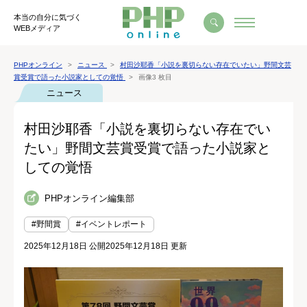
本当の自分に気づく
WEBメディア
PHPオンライン
ニュース
村田沙耶香「小説を裏切らない存在でいたい」野間文芸
賞受賞で語った小説家としての覚悟
画像3 枚目
ニュース
村田沙耶香「小説を裏切らない存在でい
たい」野間文芸賞受賞で語った小説家と
しての覚悟
PHPオンライン編集部
#野間賞
#イベントレポート
2025年12月18日 公開
2025年12月18日 更新