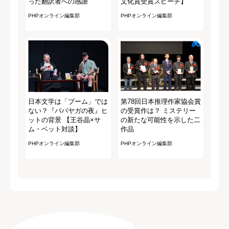
った翻訳者への感謝
文化賞受賞スピーチ】
PHPオンライン編集部
PHPオンライン編集部
日本文学は「ブーム」では
第78回日本推理作家協会賞
ない？『ババヤガの夜』ヒ
の受賞作は？ ミステリー
ットの背景 【王谷晶×サ
の新たな可能性を示した二
ム・ベット対談】
作品
PHPオンライン編集部
PHPオンライン編集部