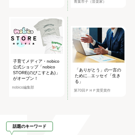
青葉市子（音楽家）
子育てメディア・nobico
公式ショップ「nobico
「ありがとう」の一言の
STORE(のびこすとあ)」
ために...エッセイ「生き
がオープン！
る」
nobico編集部
第70回ＰＨＰ賞受賞作
話題のキーワード