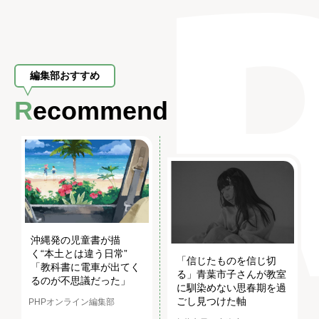
編集部おすすめ
Recommend
沖縄発の児童書が描
く“本土とは違う日常”
「信じたものを信じ切
「教科書に電車が出てく
る」青葉市子さんが教室
るのが不思議だった」
に馴染めない思春期を過
ごし見つけた軸
PHPオンライン編集部