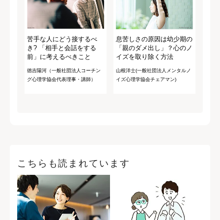
苦手な人にどう接するべ
息苦しさの原因は幼少期の
き? 「相手と会話をする
「親のダメ出し」？心のノ
前」に考えるべきこと
イズを取り除く方法
徳吉陽河（一般社団法人コーチン
山根洋士(一般社団法人メンタルノ
グ心理学協会代表理事・講師）
イズ心理学協会チェアマン)
こちらも読まれています