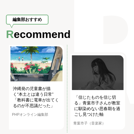
編集部おすすめ
Recommend
沖縄発の児童書が描
く“本土とは違う日常”
「信じたものを信じ切
「教科書に電車が出てく
る」青葉市子さんが教室
るのが不思議だった」
に馴染めない思春期を過
ごし見つけた軸
PHPオンライン編集部
青葉市子（音楽家）