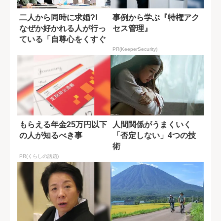
二人から同時に求婚?!
事例から学ぶ『特権アク
なぜか好かれる人が行っ
セス管理』
ている「自尊心をくすぐ
る会話術」
PR(KeeperSecurity)
もらえる年金25万円以下
人間関係がうまくいく
の人が知るべき事
「否定しない」4つの技
術
PR(くらしの話題)