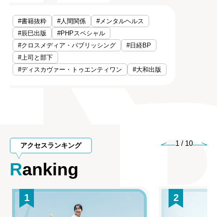
#書籍抜粋
#人間関係
#メンタルヘルス
#辰巳出版
#PHPスペシャル
#クロスメディア・パブリッシング
#日経BP
#上司と部下
#ディスカヴァー・トゥエンティワン
#大和出版
1
/
10
アクセスランキング
Ranking
1
2