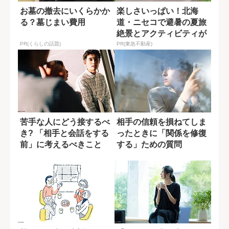
お墓の撤去にいくらかか
楽しさいっぱい！北海
る？墓じまい費用
道・ニセコで避暑の夏旅
絶景とアクティビティが
揃う「ニセコ東...
PR(くらしの話題)
PR(東急不動産)
苦手な人にどう接するべ
相手の信頼を損ねてしま
き? 「相手と会話をする
ったときに「関係を修復
前」に考えるべきこと
する」ための質問