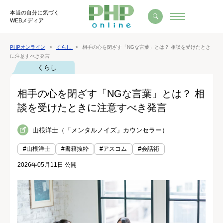
本当の自分に気づく
WEBメディア
PHPオンライン
くらし
相手の心を閉ざす「NGな言葉」とは？ 相談を受けたとき
に注意すべき発言
くらし
相手の心を閉ざす「NGな言葉」とは？ 相
談を受けたときに注意すべき発言
山根洋士（「メンタルノイズ」カウンセラー）
#山根洋士
#書籍抜粋
#アスコム
#会話術
2026年05月11日 公開