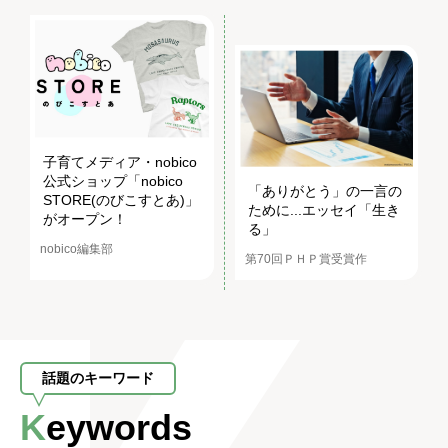
子育てメディア・nobico
公式ショップ「nobico
「ありがとう」の一言の
STORE(のびこすとあ)」
ために...エッセイ「生き
がオープン！
る」
nobico編集部
第70回ＰＨＰ賞受賞作
話題のキーワード
Keywords