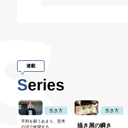
連載
Series
生き方
生き方
平和を願うあまり、思考
描き屑の瞬き
の沼で絶望する