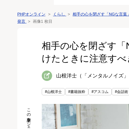
PHPオンライン
くらし
相手の心を閉ざす「NGな言葉
発言
画像1 枚目
相手の心を閉ざす「
けたときに注意すべ
山根洋士（「メンタルノイズ」
#山根洋士
#書籍抜粋
#アスコム
#会話術
この記事をシェア