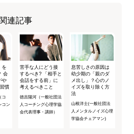
関連記事
」を
苦手な人にどう接
息苦しさの原因は
 会
するべき? 「相手と
幼少期の「親のダ
がや
会話をする前」に
メ出し」？心のノ
の習慣
考えるべきこと
イズを取り除く方
法
（コ
徳吉陽河（一般社団法
山根洋士(一般社団法
ンコン
人コーチング心理学協
人メンタルノイズ心理
会代表理事・講師）
学協会チェアマン)