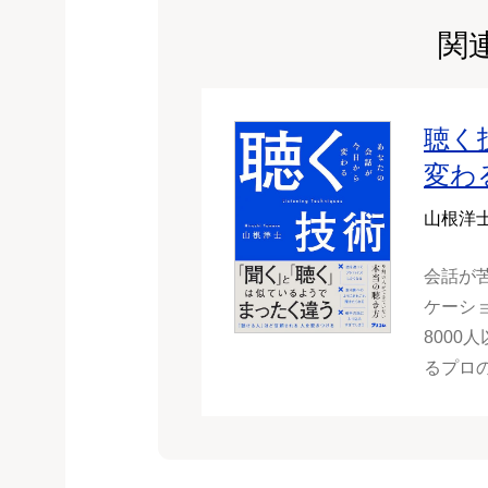
関
聴く
変わ
山根洋
会話が
ケーシ
800
るプロ