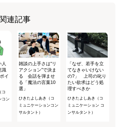
関連記事
い人
雑談の上手さは“リ
「なぜ、若手を立
意識
アクション”で決ま
てなきゃいけない
のポイ
る 会話を弾ませ
の?」 上司の叱り
る「魔法の言葉10
たい欲求はどう処
選」
理すべきか
（コ
ひきたよしあき（コ
ひきたよしあき（コ
ンコン
ミュニケーションコン
ミュニケーション コ
サルタント）
ンサルタント）