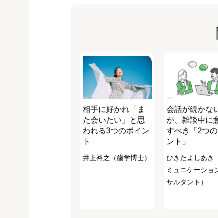
相手に好かれ「ま
会話が続かな
た会いたい」と思
が、雑談中に
われる3つのポイン
すべき「2つ
ト
ント」
井上裕之（歯学博士）
ひきたよしあき
ミュニケーショ
サルタント）