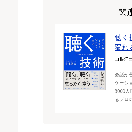
関
聴く
変わ
山根洋
会話が
ケーシ
800
るプロ