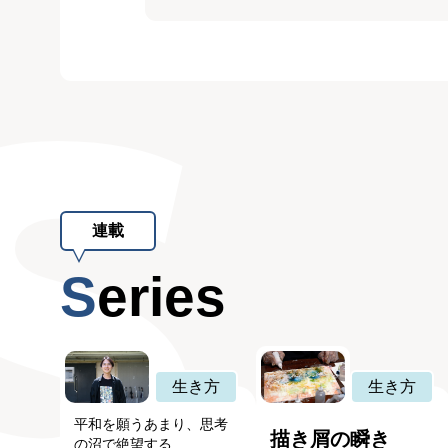
連載
Series
生き方
生き方
平和を願うあまり、思考
描き屑の瞬き
の沼で絶望する