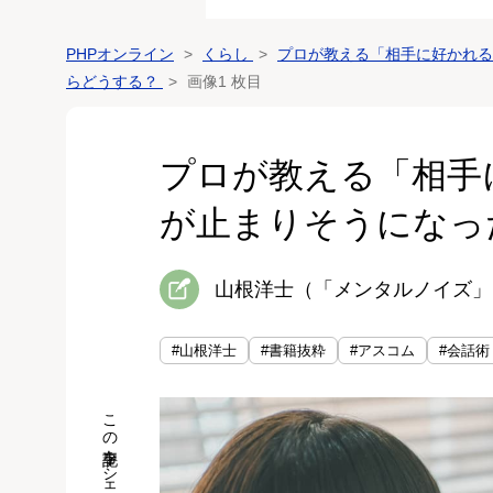
PHPオンライン
くらし
プロが教える「相手に好かれる
らどうする？
画像1 枚目
プロが教える「相手
が止まりそうになっ
山根洋士（「メンタルノイズ」
#山根洋士
#書籍抜粋
#アスコム
#会話術
この記事をシェア