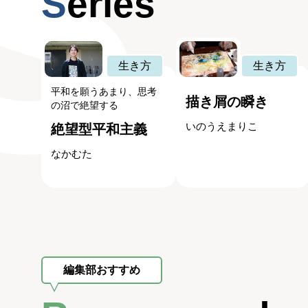
Series
生き方
生き方
平和を願うあまり、思考
描き屑の瞬き
の沼で絶望する
いのうえまりこ
絶望型平和主義
なかむた
編集部おすすめ