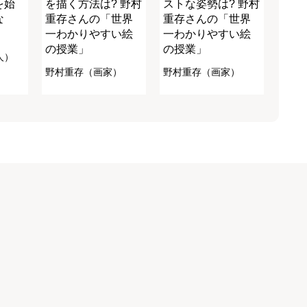
を始
を描く方法は? 野村
ストな姿勢は? 野村
な
重存さんの「世界
重存さんの「世界
」
一わかりやすい絵
一わかりやすい絵
の授業」
の授業」
人）
野村重存（画家）
野村重存（画家）