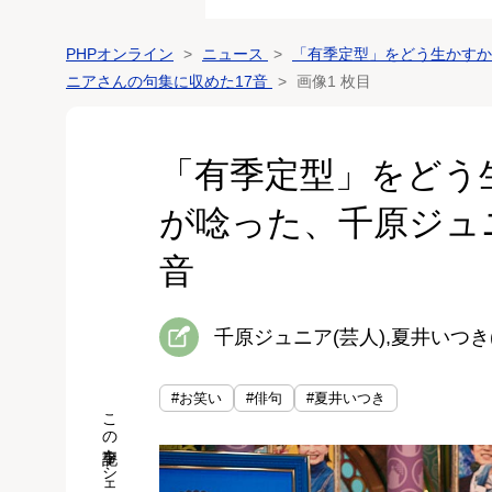
PHPオンライン
ニュース
「有季定型」をどう生かすか
ニアさんの句集に収めた17音
画像1 枚目
「有季定型」をどう
が唸った、千原ジュ
音
千原ジュニア(芸人),夏井いつき
#お笑い
#俳句
#夏井いつき
この記事をシェア