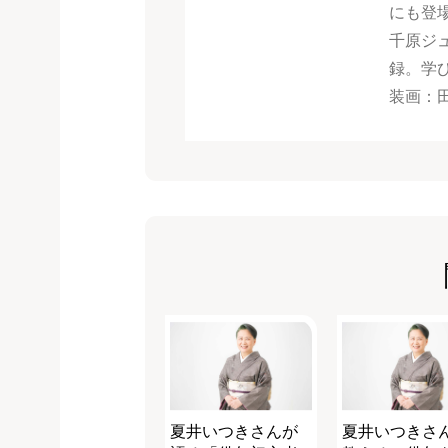
にも登場
千原ジ
録。学
装画：
夏井いつきさんが
夏井いつきさ