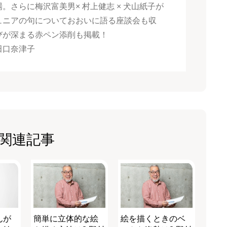
。さらに梅沢富美男× 村上健志 × 犬山紙子が
ュニアの句についておおいに語る座談会も収
びが深まる赤ペン添削も掲載！
田口奈津子
関連記事
んが
簡単に立体的な絵
絵を描くときのベ