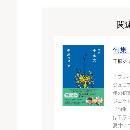
関
句集
千原ジ
「プレ
ジュニア
年の初登
ジェク
『句集
は千原
夏井い