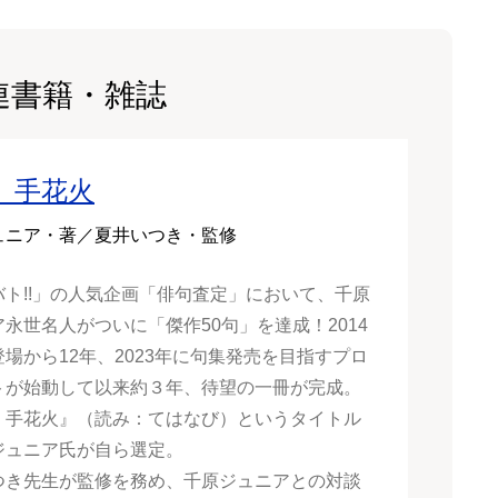
連書籍・雑誌
 手花火
ュニア・著／夏井いつき・監修
バト!!」の人気企画「俳句査定」において、千原
永世名人がついに「傑作50句」を達成！2014
場から12年、2023年に句集発売を目指すプロ
トが始動して以来約３年、待望の一冊が完成。
 手花火』（読み：てはなび）というタイトル
ジュニア氏が自ら選定。
つき先生が監修を務め、千原ジュニアとの対談