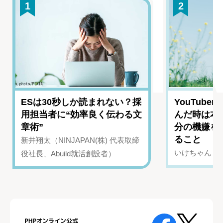
1
2
ESは30秒しか読まれない？採
YouTub
用担当者に“効率良く伝わる文
んだ時は本
章術”
分の機嫌を
ること
新井翔太（NINJAPAN(株) 代表取締
いけちゃん（Yo
役社長、Abuild就活創設者）