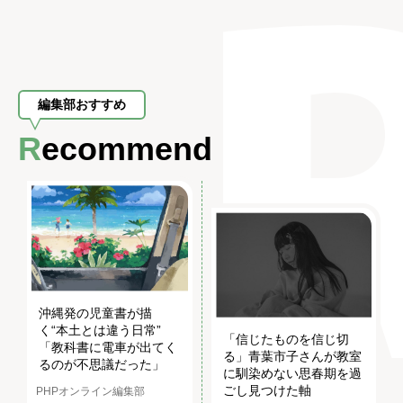
編集部おすすめ
Recommend
沖縄発の児童書が描
く“本土とは違う日常”
「信じたものを信じ切
「教科書に電車が出てく
る」青葉市子さんが教室
るのが不思議だった」
に馴染めない思春期を過
ごし見つけた軸
PHPオンライン編集部