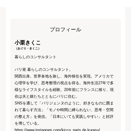
プロフィール
小栗きくこ
（おぐり・きくこ）
暮らしのコンサルタント
パリ発 暮らしのコンサルタント。
関西出身。世界各地を旅し、海外移住を実現。アメリカで
心理学を学び、思考整理の視点を得る。海外生活27年で多
様なライフスタイルを経験。20年前にフランスに移り、現
在は夫と娘たちとともにパリに住む。
SNSを通して「パリジェンヌのように、好きなものに囲ま
れて暮らす方法」「モノや時間に縛られない、思考・空間
の整え方」を発信。「日本にいても実践しやすい」と好評
を博している。
https://www.instagram.com/kicco_paris.de.kurasu/