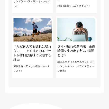
サンドラ・ヘフェリン（エッセイ
スト）
Rita（旅暮らしエッセイスト）
「ただ休んでも疲れは取れ
タイパ疲れの解消法 余白
ない」 アメリカのエリー
時間を生み出す5つの場所
トが休日は趣味に没頭する
とは？
理由
横田真由子（ミニマムリッチ（R）
河原千賀（アメリカ在住ジャーナ
コンサルタント オフィスファー
リスト）
レ代表）