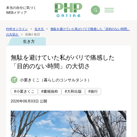
本当の自分に気づく
WEBメディア
PHPオンライン
生き方
無駄を避けていた私がパリで痛感した「目的のない時間」
の大切さ
画像4 枚目
生き方
無駄を避けていた私がパリで痛感した
「目的のない時間」の大切さ
小栗きくこ（暮らしのコンサルタント）
#小栗きくこ
#書籍抜粋
#大和出版
#旅行
2026年06月03日 公開