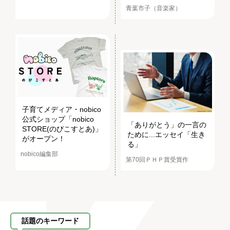
青葉市子（音楽家）
子育てメディア・nobico
公式ショップ「nobico
「ありがとう」の一言の
STORE(のびこすとあ)」
ために...エッセイ「生き
がオープン！
る」
nobico編集部
第70回ＰＨＰ賞受賞作
話題のキーワード