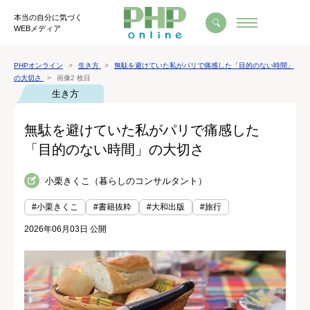
本当の自分に気づく
WEBメディア
PHPオンライン
生き方
無駄を避けていた私がパリで痛感した「目的のない時間」
の大切さ
画像2 枚目
生き方
無駄を避けていた私がパリで痛感した
「目的のない時間」の大切さ
小栗きくこ（暮らしのコンサルタント）
#小栗きくこ
#書籍抜粋
#大和出版
#旅行
2026年06月03日 公開