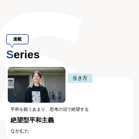
連載
Series
生き方
平和を願うあまり、思考の沼で絶望する
絶望型平和主義
なかむた