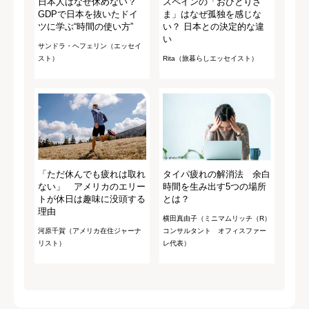
日本人はなぜ休めない？
スペインの「おひとりさ
GDPで日本を抜いたドイ
ま」はなぜ孤独を感じな
ツに学ぶ“時間の使い方”
い？ 日本との決定的な違
い
サンドラ・ヘフェリン（エッセイ
スト）
Rita（旅暮らしエッセイスト）
「ただ休んでも疲れは取れ
タイパ疲れの解消法 余白
ない」 アメリカのエリー
時間を生み出す5つの場所
トが休日は趣味に没頭する
とは？
理由
横田真由子（ミニマムリッチ（R）
河原千賀（アメリカ在住ジャーナ
コンサルタント オフィスファー
リスト）
レ代表）