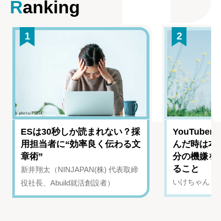
Ranking
1
2
ESは30秒しか読まれない？採
YouTub
用担当者に“効率良く伝わる文
んだ時は本
章術”
分の機嫌を
ること
新井翔太（NINJAPAN(株) 代表取締
いけちゃん（Yo
役社長、Abuild就活創設者）