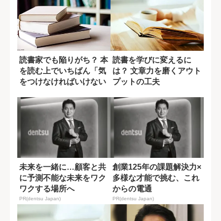
読書家でも陥りがち？ 本
読書を学びに変えるに
を読む上でいちばん「気
は？ 文章力を磨くアウト
をつけなければいけない
プットの工夫
こと」
未来を一緒に…顧客と共
創業125年の課題解決力×
に予測不能な未来をワク
多様な才能で挑む、これ
ワクする場所へ
からの電通
PR(dentsu Japan)
PR(dentsu Japan)