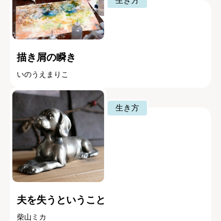
生き方
描き屑の瞬き
いのうえまりこ
生き方
夫を失うということ
柴山ミカ