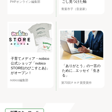
ごし見つけた軸
PHPオンライン編集部
青葉市子（音楽家）
子育てメディア・nobico
公式ショップ「nobico
「ありがとう」の一言の
STORE(のびこすとあ)」
ために...エッセイ「生き
がオープン！
る」
nobico編集部
第70回ＰＨＰ賞受賞作