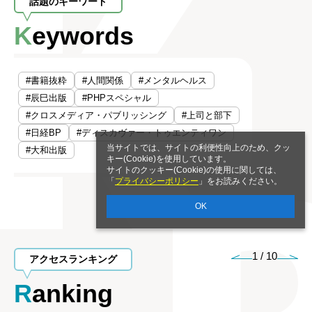
話題のキーワード
Keywords
#書籍抜粋
#人間関係
#メンタルヘルス
#辰巳出版
#PHPスペシャル
#クロスメディア・パブリッシング
#上司と部下
#日経BP
#ディスカヴァー・トゥエンティワン
当サイトでは、サイトの利便性向上のため、クッ
#大和出版
キー(Cookie)を使用しています。
サイトのクッキー(Cookie)の使用に関しては、
「
プライバシーポリシー
」をお読みください。
OK
1
/
10
アクセスランキング
Ranking