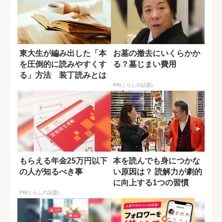
東大生が編み出した「本
お墓の撤去にいくらかか
を圧倒的に読みやすくす
る？墓じまい費用
る」方法 装丁読みとは
何か？
PR(くらしの話題)
もらえる年金25万円以下
本を読んでも身につかな
の人が知るべき事
い原因は？ 読解力が劇的
に向上する1つの習慣
【KINOF...
PR(くらしの話題)