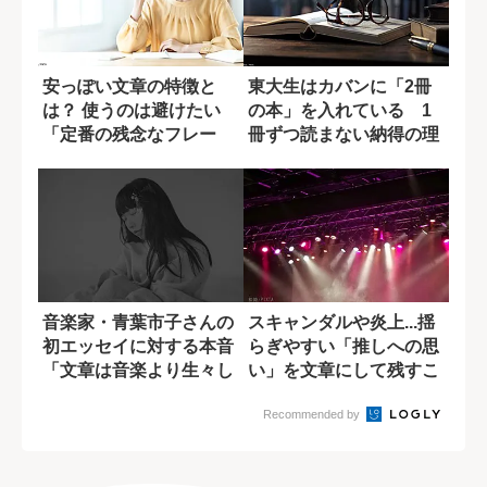
安っぽい文章の特徴と
東大生はカバンに「2冊
は？ 使うのは避けたい
の本」を入れている 1
「定番の残念なフレー
冊ずつ読まない納得の理
ズ」
由
音楽家・青葉市子さんの
スキャンダルや炎上...揺
初エッセイに対する本音
らぎやすい「推しへの思
「文章は音楽より生々し
い」を文章にして残すこ
い表現」
との価値
Recommended by